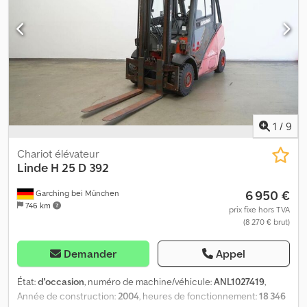
1
/
9
Chariot élévateur
Linde
H 25 D 392
6 950 €
Garching bei München
746 km
prix fixe hors TVA
(8 270 € brut)
Demander
Appel
État:
d'occasion
, numéro de machine/véhicule:
ANL1027419
,
Année de construction:
2004
, heures de fonctionnement:
18 346