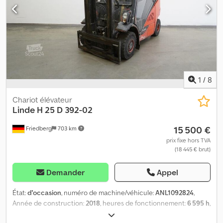
Grille de protection charge : 1150 mm au-dessus du sol - Cabine
intégrale - Chauffage Crjdpfjy E Afgsx Abpsf - 2 x phares de travail
avant - 1 x feu de recul arrière - Gyrophare - Signal sonore en
marche arrière - Rétroviseur panoramique - Colonne de direction
réglable en hauteur - Contrôle d'accès : contacteur à clé - Siège
conducteur standard (similicuir) - Double pédale - Commande
par levier central et croisé - LSP 0.5 Ref. : ANL1094395
1
/
8
Chariot élévateur
Linde
H 25 D 392-02
15 500 €
Friedberg
703 km
prix fixe hors TVA
(18 445 € brut)
Demander
Appel
État:
d'occasion
, numéro de machine/véhicule:
ANL1092824
,
Année de construction:
2018
, heures de fonctionnement:
6 595 h
,
capacité de charge:
2 500 kg
, hauteur de levage:
3 150 mm
, levée