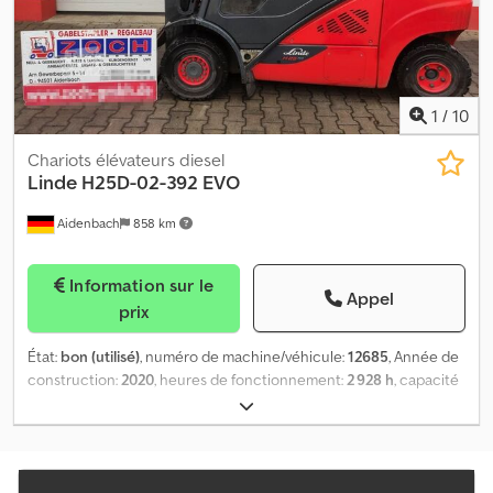
1
/
10
Chariots élévateurs diesel
Linde
H25D-02-392 EVO
Aidenbach
858 km
Information sur le
Appel
prix
État:
bon (utilisé)
, numéro de machine/véhicule:
12685
, Année de
construction:
2020
, heures de fonctionnement:
2 928 h
, capacité
de charge:
2 500 kg
, hauteur de levage:
4 710 mm
, levée libre:
1 500 mm
, hauteur de construction:
2 180 mm
, longueur des
fourches:
1 200 mm
, taille du pneu avant:
23x9-10
, taille de pneu
arrière:
23x9-10
, poids total:
4 030 kg
, Type de moteur : diesel,