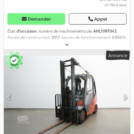
(17 790 € brut)
Demander
Appel
État:
d'occasion
, numéro de machine/véhicule:
ANL1097043
,
Année de construction:
2017
, heures de fonctionnement:
6 650 h
,
capacité de charge:
2 500 kg
, hauteur de levage:
4 715 mm
, levée
libre:
1 510 mm
, centre de gravité de la charge:
500 mm
, type de
Annonce
mât:
triplex
, largeur du tablier de fourche:
1 080 mm
, longueur des
fourches:
1 200 mm
, taille du pneu avant:
23x9-10
, taille de pneu
arrière:
23x9-10
, poids à vide:
3 895 kg
, hauteur totale:
2 150 mm
,
longueur totale:
2 675 mm
, largeur totale:
1 180 mm
, carburant:
diesel
, - Véhicule : Système hydraulique additionnel simple - Mât :
Système hydraulique additionnel simple - Déplacer latéralement,
intégré - Châssis en acier + pare-brise, toit et vitre arrière + porte
à droite - Chauffage - 2 projecteurs de travail à l'avant - 1 feu de
recul à l'arrière - Gyrophare Csdszpby Ujpfx Abpjrf - Signal sonore
en marche arrière - Rétroviseur panoramique - Support avec
tablette d'écriture - Radio - Contrôle d'accès : Interrupteur à clé -
Siège conducteur standard (simili cuir) - Butée d'usure des
fourches - Pédale unique - Commande à levier unique - LSP 0.5