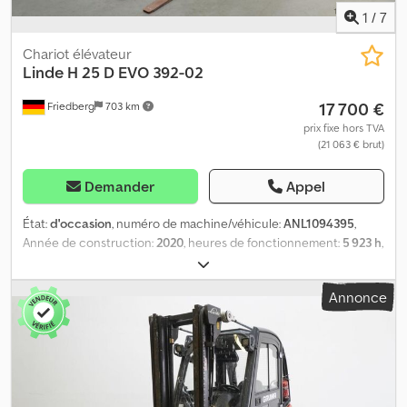
Réf. : ANL1097043
1
/
7
Chariot élévateur
Linde
H 25 D EVO 392-02
17 700 €
Friedberg
703 km
prix fixe hors TVA
(21 063 € brut)
Demander
Appel
État:
d'occasion
, numéro de machine/véhicule:
ANL1094395
,
Année de construction:
2020
, heures de fonctionnement:
5 923 h
,
capacité de charge:
2 500 kg
, hauteur de levage:
4 070 mm
, levée
libre:
1 960 mm
, centre de gravité de la charge:
500 mm
, type de
Annonce
mât:
duplex
, largeur du tablier de fourche:
1 080 mm
, longueur
des fourches:
1 200 mm
, taille du pneu avant:
23x9-10
, taille de
pneu arrière:
23x9-10
, poids à vide:
3 890 kg
, hauteur totale:
2 600
mm
, longueur totale:
2 675 mm
, largeur totale:
1 180 mm
,
carburant:
diesel
, - Véhicule : Hydraulique auxiliaire simple - Mât :
Hydraulique auxiliaire simple - Déplacement latéral, intégré -