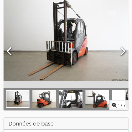
1
/
7
Données de base