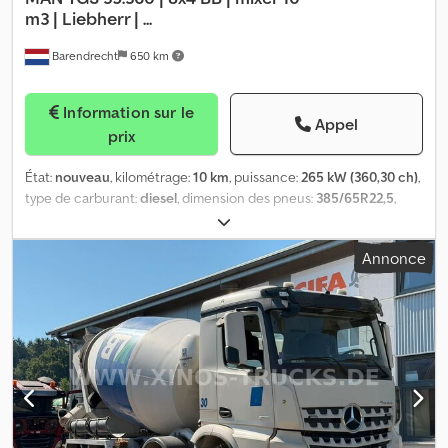
m3 | Liebherr | ...
Barendrecht
650 km
Information sur le
Appel
prix
État:
nouveau
, kilométrage:
10 km
, puissance:
265 kW (360,30 ch)
,
type de carburant:
diesel
, dimension des pneus:
385/65R22,5
,
configuration d'essieux:
8x4
, empattement:
2 500 mm
, carburant:
diesel
, capacité du réservoir de carburant:
400 l
, couleur:
blanc
,
Annonce
cabine conducteur:
cabine courte
, type d'engrenage:
automatique
, nombre de vitesses:
12
, classe d'émission:
Euro 6
,
suspension:
lame parabolique (ressort)
, volume de l'espace de
chargement:
10 m³
, Année de construction:
2024
, Équipement:
AdBlue, EBS (Système de freinage électronique), direction
assistée, régulation électrique des vitres, verrouillage
centralisé
, = Autres options et équipements = - Prise de force
(PTO) - Radio/lecteur CD = Informations complémentaires =
Informations générales Année de construction : 2024