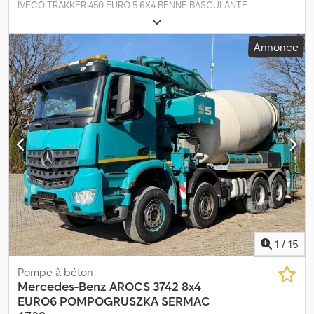
IVECO TRAKKER 450 EURO 5 6X4 BENNE BASCULANTE
TRIPLATÉRALE Chodozic Tvepfx Ah Roa 400 000 km
Annonce
1
/
15
Pompe à béton
Mercedes-Benz
AROCS 3742 8x4
EURO6 POMPOGRUSZKA SERMAC