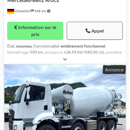
Mercedes-Benz
Arocs
Düsseldorf
658 km
Information sur le
Appel
prix
État:
nouveau
, Fonctionnalité:
entièrement fonctionnel
,
kilométrage:
500 km
, puissance:
426,59 kW (580,00 ch)
, première
immatriculation:
09/2025
, type de carburant:
diesel
, poids à vide:
62 000 kg
, poids total:
62 000 kg
, configuration d'essieux:
12x6
,
Annonce
carburant:
diesel
, freins:
frein moteur
, couleur:
blanc
, cabine
conducteur:
cabine courte
, type d'engrenage:
automatique
,
classe d'émission:
Euro 6
, suspension:
lame parabolique (ressort)
,
poids en ordre de marche:
62 000 kg
, Équipement:
ABS, blocage
de différentiel, climatisation, contrôle de traction, faible niveau
de bruit, régulateur de vitesse
, Pompe à béton BST 68 - 6RZ
Betonstar toute neuve sur Mercedes-Benz Arocs 4458 12x4. Avec
tous les accessoires nécessaires, 6 flèches, longueur 14,3 m,
système de stabilité laser. Zone d’installation très réduite.
Chsdexixigepfx Ah Rsa