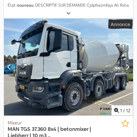
État:
nouveau
, DESCRIPTIF SUR DEMANDE Cjdpfxezmfays Ah Rsha
Annonce
1
/
12
Mixeur
MAN
TGS 37.360 8x4 | betonmixer |
Liebherr | 10 m3 ...