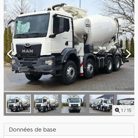
1
/
15
Données de base