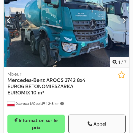
1
/
7
Mixeur
Mercedes-Benz
AROCS 3742 8x4
EURO6 BETONOMIESZARKA
EUROMIX 10 m³
Dabrowa k/Opola
1 248 km
Information sur le
Appel
prix