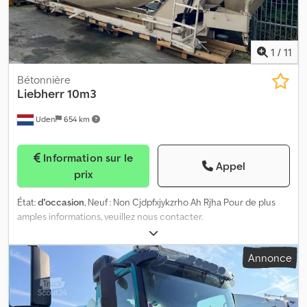
Dimension des pneus: 315/80 R22.5; Suspension: suspension à
lames Poids à vide: 22.185 kg Capacité de charge: 11.815 kg PBV:
34.000 kg
1
/
11
Bétonnière
Liebherr
10m3
Uden
654 km
Information sur le
Appel
prix
État:
d'occasion
, Neuf : Non Cjdpfxjykzrho Ah Rjha Pour de plus
amples informations, veuillez nous contacter.
Annonce