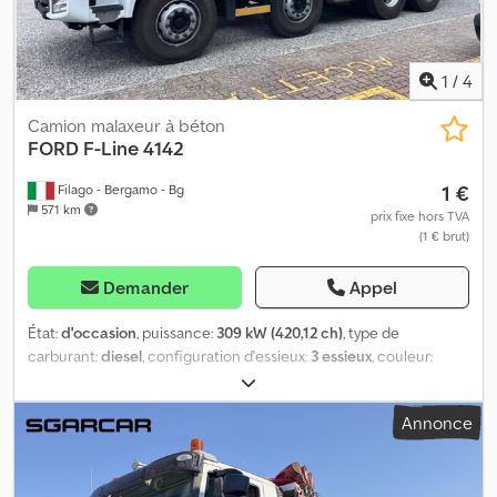
1
/
4
Camion malaxeur à béton
FORD
F-Line 4142
1 €
Filago - Bergamo - Bg
571 km
prix fixe hors TVA
(1 € brut)
Demander
Appel
État:
d'occasion
, puissance:
309 kW (420,12 ch)
, type de
carburant:
diesel
, configuration d'essieux:
3 essieux
, couleur:
blanc
, type d'engrenage:
automatique
, classe d'émission:
Euro 6
,
Année de construction:
2026
, VÉHICULE DISPONIBLE
Annonce
IMMÉDIATEMENT ! NÉGOCIATION PRIVÉE Offre valable pour les
contrats et les immatriculations jusqu’au 30/04/2026, sous réserve
d’approbation. Chodpfx Asw Ey Sdoh Rea - Nous acceptons les
reprises de tout type de véhicule, sous réserve d’expertise. -