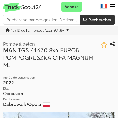
Vendre
Rechercher
/ ... / ID de l'annonce : A222-93-357
Pompe à béton
MAN
TGS 41.470 8x4 EURO6
POMPOGRUSZKA CIFA MAGNUM
M...
Année de construction
2022
État
Occasion
Emplacement
Dabrowa k/Opola