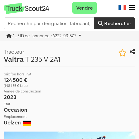
Vendre
Rechercher
/ ... / ID de l'annonce : A222-93-577
Tracteur
Valtra
T 235 V 2A1
prix fixe hors TVA
124 500 €
(148 155 € brut)
Année de construction
2023
État
Occasion
Emplacement
Uelzen