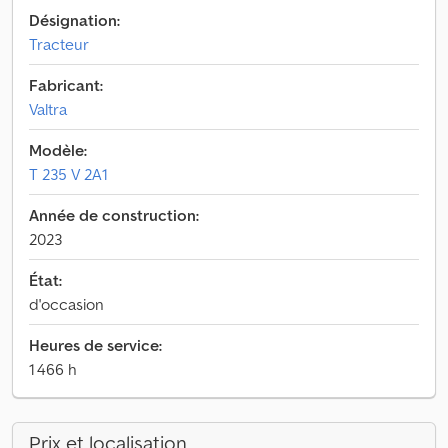
Désignation:
Tracteur
Fabricant:
Valtra
Modèle:
T 235 V 2A1
Année de construction:
2023
État:
d'occasion
Heures de service:
1 466 h
Prix et localisation