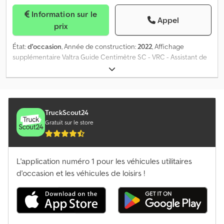
Information sur le
Appel
prix
État:
d'occasion
, Année de construction:
2022
, Affichage
supplémentaire Valtra Guide Centimètre SC - VRC - Assistant de
contour automatique / Suspension de cabine U-Pilot Auto
Confort / 1 paire de coupleurs frontaux à l'avant / Projecteurs de
travail Premium / Moteur : AgcoPower 7,4L 6 cylindres /
Préchauffage moteur / Gestion de fourrière U-Pilot marche-arrêt
Cjdpfstq Ey Iex Amberf
TruckScout24
Gratuit sur le store
L'application numéro 1 pour les véhicules utilitaires
d'occasion et les véhicules de loisirs !