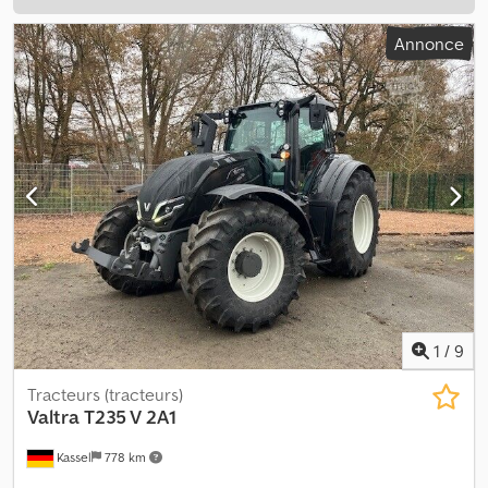
Annonce
1
/
9
Tracteurs (tracteurs)
Valtra
T235 V 2A1
Kassel
778 km