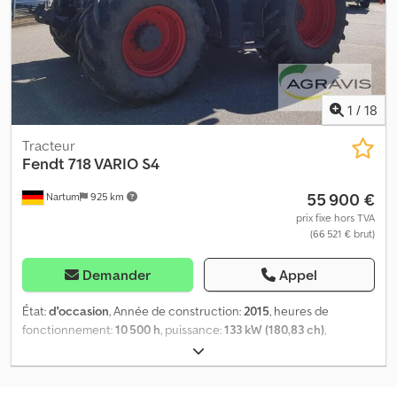
FKH Cjdpfx Asxb Hbbjgnsrf (0200) PDF avant - FZW (0210) Pneus
avant : 600/65 R28 (0220) Profil pneus avant % : 30 (0230) Pneus
arrière : 650/65 R42 (0240) Profil pneus arrière % : 20
1
/
18
Tracteur
Fendt
718 VARIO S4
55 900 €
Nartum
925 km
prix fixe hors TVA
(66 521 € brut)
Demander
Appel
État:
d'occasion
, Année de construction:
2015
, heures de
fonctionnement:
10 500 h
, puissance:
133 kW (180,83 ch)
,
Équipement:
climatisation, prise de force avant
, 718 VARIO S4
0010 Fendt tracteur agricole 718 0011 Version standard 0012
Préfiltre à carburant chauffant 0013 Commande EHR relevage