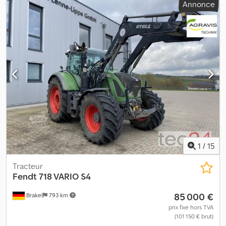
Annonce
supérieure mécanique avant 0040 Pré-équipement chargeur
0050 Consoles Fendt Cargo Cjdpfxezhc Eio Agnsrf 0060
Gyrophare LED gauche 0070 Phare de travail montant A 0080
Phare de travail toit 0090 RTK 0100 Phare de travail aile arrière
0110 1 distributeur double effet avant 0120 Commande externe
du relevage avant 0130 Pneus avant Bridgestone VF600/65R28
0140 Pneus arrière Alliance VF650/65R42 0150 Barre supérieure
hydraulique arrière 0160 ISOBUS 0170 4 distributeurs double effet
arrière 0180 Load Sensing 0190 Commande externe du relevage
arrière 0200 Interrupteur prise de force externe aile arrière 0210
50 km/h 0220 4 phares de travail toit arrière 0230 Boule d’attelage
380mm 0240 K80 fixe 0250 Climatisation automatique 0260
Essuie-glace/lave-glace arrière 0270 Radio
1
/
15
Tracteur
Fendt
718 VARIO S4
85 000 €
Brakel
793 km
prix fixe hors TVA
(101 150 € brut)