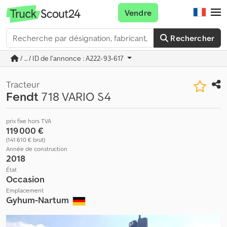
Vendre
Rechercher
/ ... / ID de l'annonce : A222-93-617
Tracteur
Fendt
718 VARIO S4
prix fixe hors TVA
119 000 €
(141 610 € brut)
Année de construction
2018
État
Occasion
Emplacement
Gyhum-Nartum