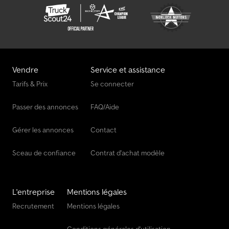
gauche 0047 Power 0048 Ailes avant pivotantes 0049 Frein à
double circuit 0050 Installation à 2 conduites pour remorque
0051 Attelage automatique axe 38 mm 0052 Plaque
d’accouplement pour attelage/sous-attelage 0053 Pneumatiques
600/65R28, 650/75R38 TB
Vendre
Service et assistance
Tarifs & Prix
Se connecter
Passer des annonces
FAQ/Aide
Gérer les annonces
Contact
Sceau de confiance
Contrat d'achat modèle
L'entreprise
Mentions légales
Recrutement
Mentions légales