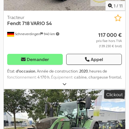
1
/
11
Tracteur
Fendt
718 VARIO S4
117 000 €
Schneverdingen
940 km
prix fixe hors TVA
(139 230 € brut)
Demander
Appel
État:
d'occasion
, Année de construction:
2020
, heures de
fonctionnement:
4 170 h
, Équipement:
cabine, chargeuse frontal,
climatisation, prise de force avant
, 718 VARIO S4 0010 FENDT 718
VARIO S4 – TRACTEUR DE BASE 0020 VERSION STANDARD 0030
Clickout
POIDS D’ALOURDISSEMENT – ÉQUIPEMENTS 0040 AILE AVANT
ORIENTABLE 0050 FREIN À DOUBLE CIRCUIT 0060 DÉPASSEMENT
DE GABARIT SANS ÉCLAIRAGE 0070 SYSTÈME À 2
CONDUCTEURS POUR REMORQUE 0080 – RACCORD DE TIMON
38 0090 ATTELE D’ATTELAGE 0100 SUPPORT D’ATTELAGE POUR
ATTELE 0110 FIXATION INFERIEURE – ÉQUIPEMENTS 0120