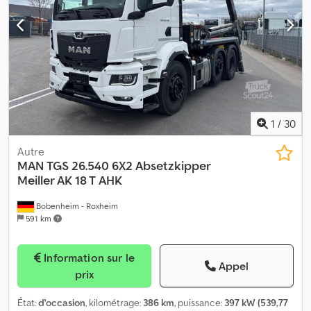
Essieu 1: Dimension des pneus: 385/65 R22,5; Freins: freins à disque;
Suspension: suspension pneumatique Essieu 2: Dimension des
pneus: 315/80 R22,5; Suspension: suspension pneumatique Poids à
vide: 13.565 kg Capacité de charge: 12.435 kg PBV: 26.000 kg Grue:
Palfinger PK 12002 EH Marque de construction: Palfinger
1
/
30
Autre
MAN
TGS 26.540 6X2 Absetzkipper
Meiller AK 18 T AHK
Bobenheim - Roxheim
591 km
Information sur le
Appel
prix
État:
d'occasion
, kilométrage:
386 km
, puissance:
397 kW (539,77