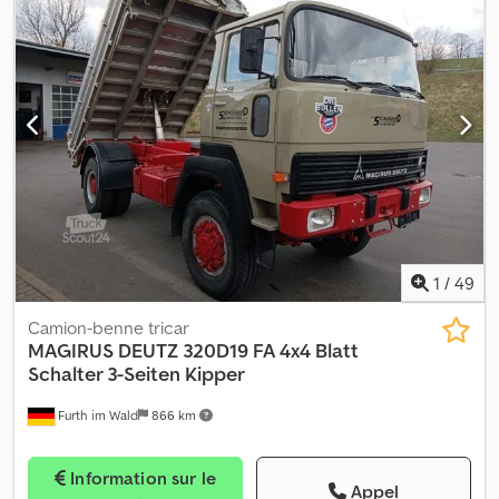
1
/
49
Camion-benne tricar
MAGIRUS DEUTZ
320D19 FA 4x4 Blatt
Schalter 3-Seiten Kipper
Furth im Wald
866 km
Information sur le
Appel