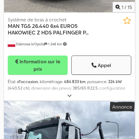
1
/
15
Système de bras à crochet
MAN
TGS 26.440 6x4 EURO5
HAKOWIEC Z HDS PALFINGER P...
Dabrowa k/Opola
1 248 km
Information sur le
Appel
prix
État:
d'occasion
, kilométrage:
484 833 km
, puissance:
324 kW
(440,52 ch)
, dimension des pneus:
385/65 R22,5
, configuration
d'essieux:
6x4
, couleur:
jaune
, type d'engrenage:
mécanique
,
classe d'émission:
Euro 5
, suspension:
air
, Année de construction:
Annonce
2014
, Équipement:
ABS, blocage de différentiel, climatisation,
grue, régulation électrique des vitres, rétroviseur électrique,
verrouillage centralisé
, = Plus d'options et d'accessoires = -
Climate control - Pare-soleil - Radio - Toit ouvrant ou
panoramique = Plus d'informations = Cedpjy Urhvofx Amrsha