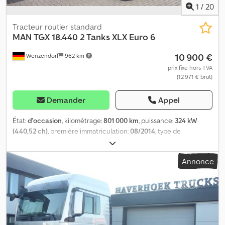
1
/
20
Tracteur routier standard
MAN
TGX 18.440 2 Tanks XLX Euro 6
10 900 €
Wenzendorf
962 km
prix fixe hors TVA
(12 971 € brut)
Demander
Appel
État:
d'occasion
, kilométrage:
801 000 km
, puissance:
324 kW
(440,52 ch)
, première immatriculation:
08/2014
, type de
carburant:
diesel
, poids total:
18 000 kg
, configuration d'essieux:
2
essieux
, couleur:
blanc
, type d'engrenage:
automatique
, classe
Annonce
d'émission:
Euro 6
, Équipement:
ABS, chauffage de
stationnement, climatisation, programme électronique de
stabilité (ESP)
, MAN TGX 18.440 4x2 tracteur routier, Euro 6,
cabine XLX avec 2 couchettes, déflecteurs de toit et latéraux,
blocage de différentiel, boîte de vitesses automatique,
suspension à lame et à air, climatisation automatique, chauffage