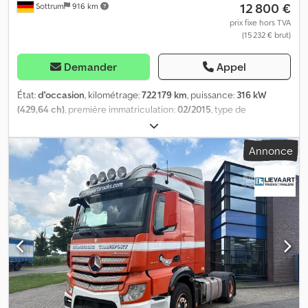
12 800 €
Sottrum
916 km
demande, nous vous transmettons volontiers une offre de nos
ateliers partenaires pour un nouveau contrôle technique ! Le
prix fixe hors TVA
(15 232 € brut)
véhicule peut être recouvert de publicité et/ou lettré. Nos
conditions générales de livraison et de paiement s’appliquent.
Demander
Appel
État:
d'occasion
, kilométrage:
722 179 km
, puissance:
316 kW
(429,64 ch)
, première immatriculation:
02/2015
, type de
carburant:
diesel
, poids à vide:
7 856 kg
, poids maximal de charge:
10 144 kg
, poids total:
18 000 kg
, configuration d'essieux:
4x2
,
Annonce
empattement:
3 550 mm
, carburant:
diesel
, freins:
retardeur
,
couleur:
bleu
, cabine conducteur:
autre
, type d'engrenage:
automatique
, classe d'émission:
Euro 6
, suspension:
autre
,
nombre de sièges:
2
, Équipement:
ABS, airbag, blocage de
différentiel, cabine, chauffage de siège, chauffage de
stationnement, climatisation, contrôle de traction, direction
assistée, filtre à particules, ordinateur de bord, phares
antibrouillard, phares supplémentaires, programme
électronique de stabilité (ESP), régulateur de vitesse, système
d'antidémarrage
, * Véhicule allemand * État : voir photos *
Cabine : StreamSpace L avec 2 couchettes et 2 sièges * Retarder