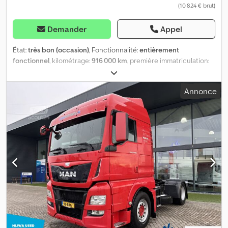
(10 824 € brut)
Demander
Appel
État:
très bon (occasion)
, Fonctionnalité:
entièrement
fonctionnel
, kilométrage:
916 000 km
, première immatriculation:
06/2013
, type de carburant:
diesel
, dimension des pneus:
315 70
22.5
, Année de construction:
2013
, Équipement:
ABS, AdBlue,
Annonce
Bluetooth, EBS (Système de freinage électronique), béquet,
chauffage de siège, chauffage de stationnement,
climatisation, direction assistée, ordinateur de bord, phares
antibrouillard, phares supplémentaires, programme
électronique de stabilité (ESP), réfrigérateur, régulateur de
vitesse, régulation électrique des vitres, réservoir de carburant
secondaire, système de navigation, verrouillage centralisé
, Man
TGS 440 Euro 5, boîte de vitesses automatique. Sans retardateur.
Système hydraulique pour plancher mobile. Véhicule en très bon
état. Pas de défaut. Dodjzmnqbjpfx Antjck