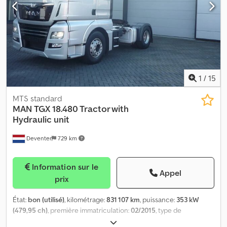
autonome, sièges chauffants, pare-soleil, 2 réservoirs de 580 L
chacun, toit ouvrant, avertisseurs pneumatiques, réfrigérateur,
radio/CD, lève-vitres électriques. 1ère main Carnet d'entretien
Dcsdpfxottpv Ej Antsk 3 unités disponibles
1
/
15
MTS standard
MAN
TGX 18.480 Tractor with
Hydraulic unit
Deventer
729 km
Information sur le
Appel
prix
État:
bon (utilisé)
, kilométrage:
831 107 km
, puissance:
353 kW
(479,95 ch)
, première immatriculation:
02/2015
, type de
carburant:
diesel
, configuration d'essieux:
4x2
, carburant:
diesel
,