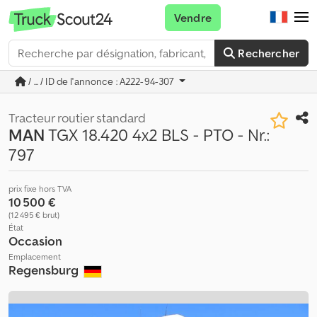
Vendre
Rechercher
/ ... / ID de l'annonce : A222-94-307
Tracteur routier standard
MAN
TGX 18.420 4x2 BLS - PTO - Nr.:
797
prix fixe hors TVA
10 500 €
(12 495 € brut)
État
Occasion
Emplacement
Regensburg