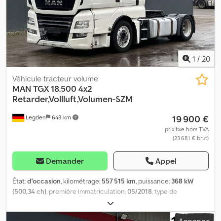
1
/
20
Véhicule tracteur volume
MAN
TGX 18.500 4x2
Retarder,Vollluft,Volumen-SZM
19 900 €
Legden
648 km
prix fixe hors TVA
(23 681 € brut)
Demander
Appel
État:
d'occasion
, kilométrage:
557 515 km
, puissance:
368 kW
(500,34 ch)
, première immatriculation:
05/2018
, type de
carburant:
diesel
, poids total:
18 000 kg
, configuration d'essieux:
2
essieux
, prochaine inspection (TÜV):
11/2024
, freins:
retardeur
,
Annonce