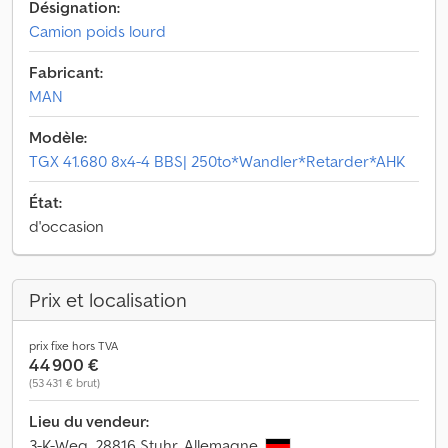
Désignation:
Camion poids lourd
Fabricant:
MAN
Modèle:
TGX 41.680 8x4-4 BBS| 250to*Wandler*Retarder*AHK
État:
d'occasion
Prix et localisation
prix fixe hors TVA
44 900 €
(53 431 € brut)
Lieu du vendeur:
3-K-Weg, 28816 Stuhr, Allemagne