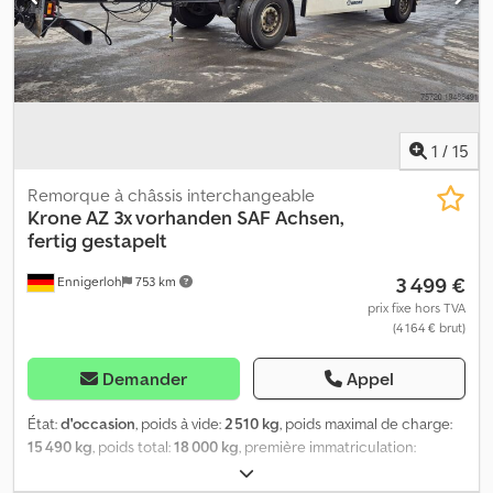
-833.000Km Évolutif -Hydraulique walking floor 160Bar/250Bar -
New Tachy (France-Allemagne-Pays Bas) Dispo de suite..
1
/
15
Remorque à châssis interchangeable
Krone
AZ 3x vorhanden SAF Achsen,
fertig gestapelt
3 499 €
Ennigerloh
753 km
prix fixe hors TVA
(4 164 € brut)
Demander
Appel
État:
d'occasion
, poids à vide:
2 510 kg
, poids maximal de charge:
15 490 kg
, poids total:
18 000 kg
, première immatriculation:
02/2016
, prochaine inspection (TÜV):
02/2017
, suspension:
air
,