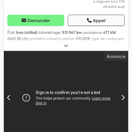
à négocier hors TVA
(29 645 € brut)
Demander
Appel
État:
bon (utilisé)
, kilométrage:
531 047 km
, puissance:
471 kW
(640,38 ch)
, première immatriculation:
07/2018
, type de carburant:
diesel
, dimension des pneus:
385/55R22.5
, configuration
d'essieux:
6x2
, empattement:
4 800 mm
, carburant:
diesel
, freins:
Annonce
retardeur
, couleur:
vert
, cabine conducteur:
cabine couchette
,
type d'engrenage:
automatique
, classe d'émission:
Euro 6
,
suspension:
air
, charge admissible sur essieu (essieu 1):
8 500 kg
,
charge maximale autorisée par essieu (essieu 2):
12 000 kg
,
charge d'essieu autorisée (essieu 3):
8 000 kg
, Année de
construction:
2018
, Équipement:
ABS, AdBlue, Bluetooth,
attelage de remorque, blocage de différentiel, béquet,
chauffage de stationnement, climatisation, ordinateur de bord,
retardeur, régulateur de vitesse, système de navigation
, =
Options et accessoires supplémentaires = - Réservoir de
carburant en aluminium - Becquet de toit - Blocage du
différentiel - Phares longue portée - Ralentisseur - Climatisation -
Intérieur en cuir - Garniture en cuir - Suspension pneumatique -