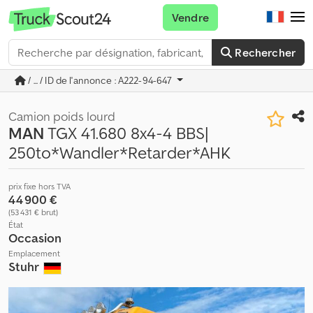
Vendre
Rechercher
/ ... / ID de l'annonce : A222-94-647
Camion poids lourd
MAN
TGX 41.680 8x4-4 BBS|
250to*Wandler*Retarder*AHK
prix fixe hors TVA
44 900 €
(53 431 € brut)
État
Occasion
Emplacement
Stuhr