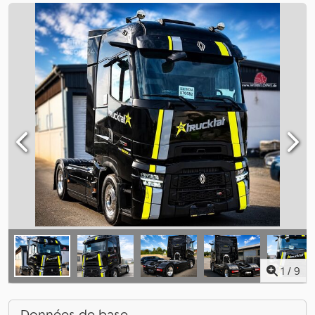
1
/
9
Données de base