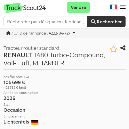
Vendre
Rechercher
/ ... / ID de l'annonce : A222-94-727
Tracteur routier standard
RENAULT
T480 Turbo-Compound,
Voll- Luft, RETARDER
prix fixe hors TVA
105 699 €
(125 782 € brut)
Année de construction
2026
État
Occasion
Emplacement
Lichtenfels