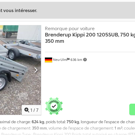
 vous intéresser.
Remorque pour voiture
Brenderup
Kippi 200 1205SUB, 750 kg
350 mm
Neu-Ulm
636 km
1
/
7
maximal de charge:
624 kg
, poids total:
750 kg
, longueur de l'espace de cha
ce de chargement:
350 mm
, volume de l'espace de chargement:
1 m³
, coule
 : Brenderup Type : Brenderup Kippi 200 Poids total autorisé en charge (PTA