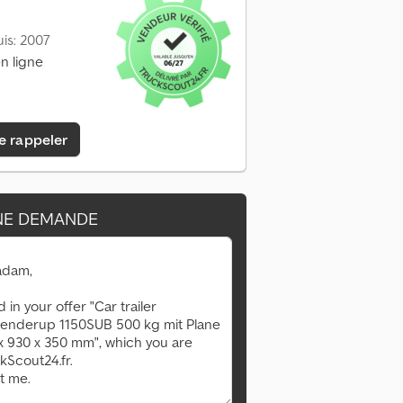
is: 2007
n ligne
e rappeler
NE DEMANDE