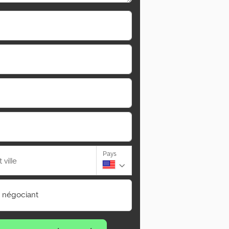
Pays
ville
n négociant