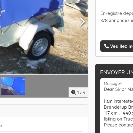
Enregistré depu
378 annonces e
Veuillez m
ENVOYER U
Message*
1
/
4
e