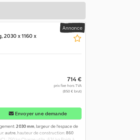
Annonce
, 2030 x 1160 x
714 €
prix fixe hors TVA
(850 € brut)
Envoyer une demande
rgement:
2 030 mm
, largeur de l’espace de
ur:
autre
, hauteur de construction:
860
C) : 750 kg Charge utile : 624 kg Poids à