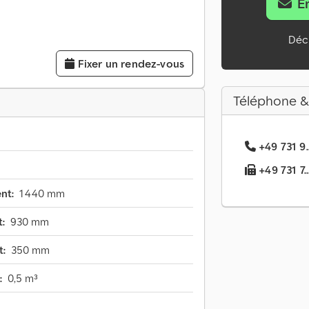
E
Décl
Fixer un rendez-vous
Téléphone &
+49 731 9.
+49 731 7..
nt:
1 440 mm
:
930 mm
t:
350 mm
:
0,5 m³