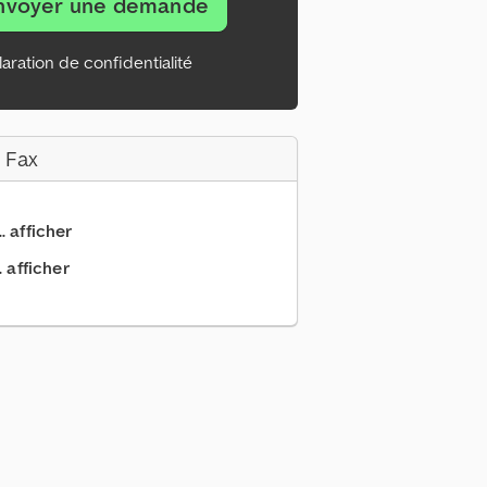
nvoyer une demande
aration de confidentialité
 Fax
.. afficher
. afficher