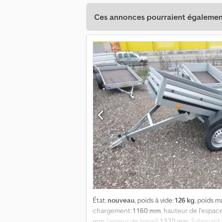
Ces annonces pourraient également
État:
nouveau
, poids à vide:
126 kg
, poids 
chargement:
1 160 mm
, hauteur de l'espa
mm
, largeur de travail:
1 570 mm
, Fabricant