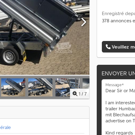
Enregistré depu
378 annonces e
Veuillez m
ENVOYER U
Message*
1
/
7
érale