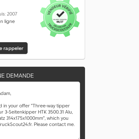
is: 2007
n ligne
e rappeler
NE DEMANDE