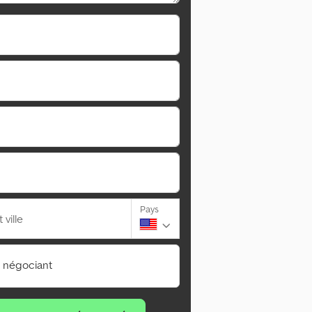
Pays
ville
n négociant