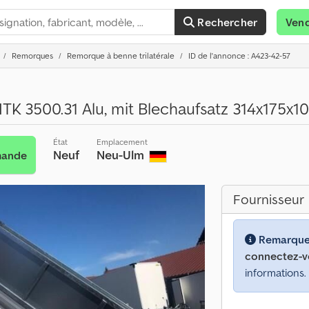
Rechercher
Ven
Remorques
Remorque à benne trilatérale
ID de l'annonce : A423-42-57
HTK 3500.31 Alu, mit Blechaufsatz 314x175
État
Emplacement
Neuf
Neu-Ulm
mande
Fournisseur
Remarque
connectez-v
informations.