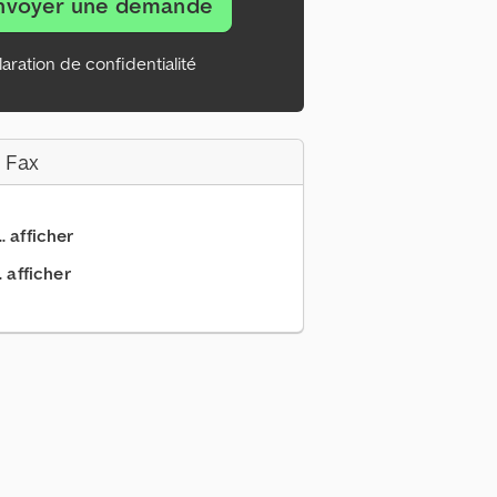
nvoyer une demande
aration de confidentialité
 Fax
.. afficher
. afficher