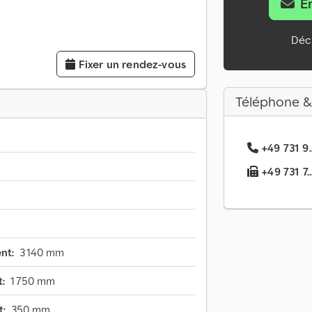
E
Décl
Fixer un rendez-vous
Téléphone &
+49 731 9.
+49 731 7..
nt:
3 140 mm
:
1 750 mm
t:
350 mm