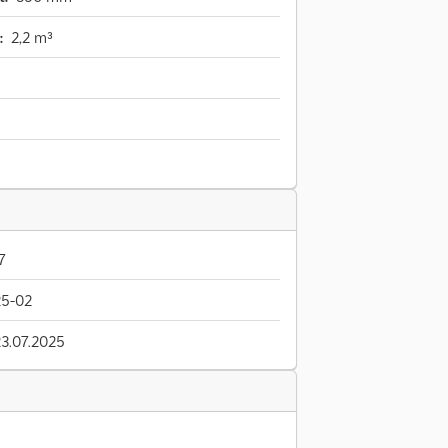
:
2,2 m³
7
5-02
23.07.2025