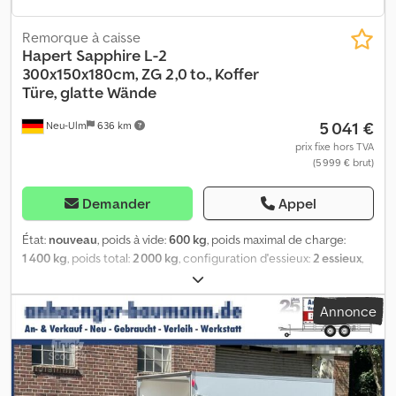
Remorque à caisse
Hapert
Sapphire L-2
300x150x180cm, ZG 2,0 to., Koffer
Türe, glatte Wände
5 041 €
Neu-Ulm
636 km
prix fixe hors TVA
(5 999 € brut)
Demander
Appel
État:
nouveau
, poids à vide:
600 kg
, poids maximal de charge:
1 400 kg
, poids total:
2 000 kg
, configuration d'essieux:
2 essieux
,
longueur de l'espace de chargement:
3 000 mm
, largeur de
l’espace de chargement:
1 500 mm
, hauteur de l'espace de
Annonce
chargement:
1 800 mm
, volume de l'espace de chargement:
8,1
m³
, couleur:
blanc
, hauteur de construction:
2 390 mm
, largeur
de travail:
2 000 mm
, Fabricant : Hapert Codotmfhujpfx Alcjrf
Modèle : Remorque plateau surbaissée fourgon Sapphire L-2
Poids total admissible : 2000 kg Charge utile : 1400 kg Poids à vide