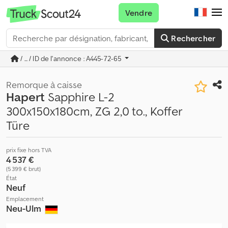
Vendre
Rechercher
/ ... / ID de l'annonce : A445-72-65
Remorque à caisse
Hapert
Sapphire L-2
300x150x180cm, ZG 2,0 to., Koffer
Türe
prix fixe hors TVA
4 537 €
(5 399 € brut)
État
Neuf
Emplacement
Neu-Ulm