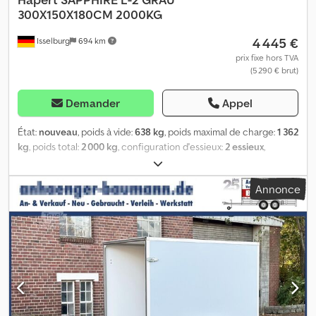
300X150X180CM 2000KG
4 445 €
Isselburg
694 km
prix fixe hors TVA
(5 290 € brut)
Demander
Appel
État:
nouveau
, poids à vide:
638 kg
, poids maximal de charge:
1 362
kg
, poids total:
2 000 kg
, configuration d'essieux:
2 essieux
,
longueur de l'espace de chargement:
3 000 mm
, largeur de
l’espace de chargement:
1 500 mm
, hauteur de l'espace de
Annonce
chargement:
1 800 mm
, volume de l'espace de chargement:
8,1
m³
, couleur:
gris
, hauteur de construction:
2 360 mm
, largeur de
travail:
1 980 mm
, Hydraulique, marche arrière automatique,
galvanisation à chaud, * DISPONIBLE IMMÉDIATEMENT * Données
techniques : - Type : véhicule neuf avec 2 ans de contrôle
technique (TÜV) à partir de la première immatriculation -
Disponibilité : immédiate ! - Contrôle technique (TÜV) : 2 ans -
Plancher : Contreplaqué antidérapant - Poids total admissible : 2
000 kg - Poids à vide : 638 kg - Charge utile : 1 362 kg - Dimensions