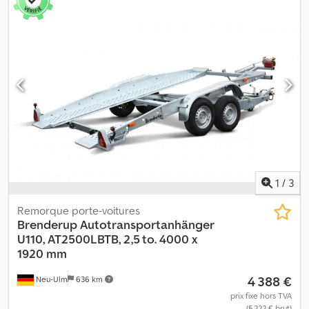
1
/
3
Remorque porte-voitures
Brenderup
Autotransportanhänger
U110, AT2500LBTB, 2,5 to. 4000 x
1920 mm
4 388 €
Neu-Ulm
636 km
prix fixe hors TVA
(5 222 € brut)