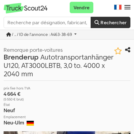
Vendre
Rechercher
/ ... / ID de l'annonce : A463-38-69
Remorque porte-voitures
Brenderup
Autotransportanhänger
U120, AT3000LBTB, 3,0 to. 4000 x
2040 mm
prix fixe hors TVA
4 664 €
(5 550 € brut)
État
Neuf
Emplacement
Neu-Ulm