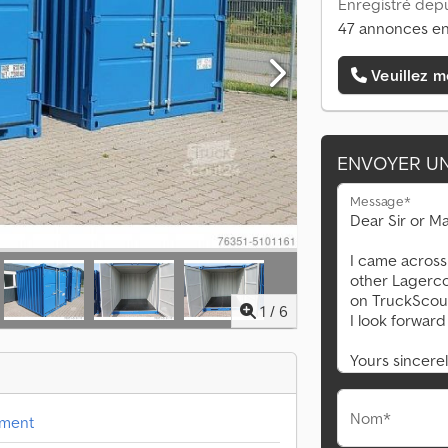
Enregistré depu
47 annonces en
Veuillez m
ENVOYER U
Message*
1
/
6
Nom*
ement