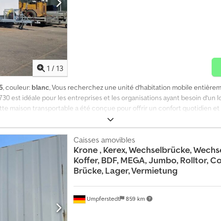
1
/
13
5
, couleur:
blanc
, Vous recherchez une unité d’habitation mobile entière
L730 est idéale pour les entreprises et les organisations ayant besoin d’u
te maison transportable a été conçue pour offrir un confort quotidien et u
tre adultes et dispose de deux chambres séparées avec des lits superposés.
un réfrigérateur avec compartiment congélateur et une hotte aspirante. De p
ffe-eau électrique pour l’eau chaude. L’espace de vie central est pourvu d’
Caisses amovibles
Krone
, Kerex, Wechselbrücke, Wechse
confortable. Dkjdpfxsxx Rvwj Aprsr = Informations complémentaires = Anné
Koffer, BDF, MEGA, Jumbo, Rolltor, Co
imensions (L x l x H) : 730 x 250 x 280 cm État général : très bon État techniq
Brücke, Lager, Vermietung
 = Vente directe par l’importateur exclusif de toutes les marques ! Pas d’
vraison immédiate.
Umpferstedt
859 km