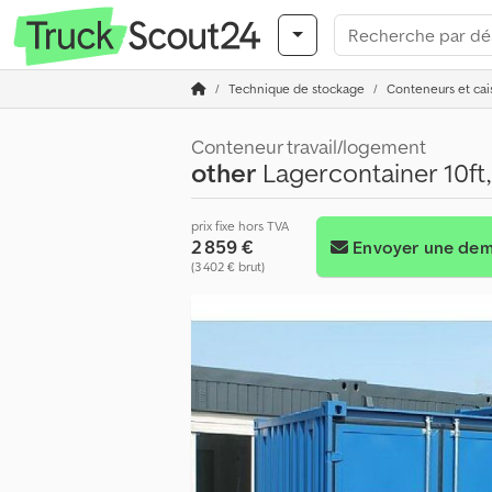
Technique de stockage
Conteneurs et cai
Conteneur travail/logement
other
Lagercontainer 10ft, 
prix fixe hors TVA
2 859 €
Envoyer une de
(3 402 € brut)