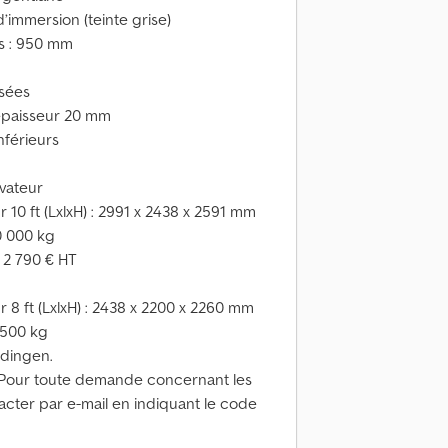
immersion (teinte grise)
s : 950 mm
isées
 épaisseur 20 mm
nférieurs
évateur
10 ft (LxlxH) : 2991 x 2438 x 2591 mm
10 000 kg
: 2 790 € HT
8 ft (LxlxH) : 2438 x 2200 x 2260 mm
3 500 kg
edingen.
. Pour toute demande concernant les
tacter par e-mail en indiquant le code