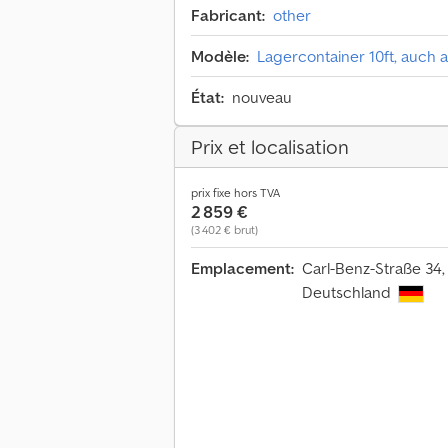
Fabricant:
other
Modèle:
Lagercontainer 10ft, auch al
État:
nouveau
Prix et localisation
prix fixe hors TVA
2 859 €
(3 402 € brut)
Emplacement:
Carl-Benz-Straße 34,
Deutschland