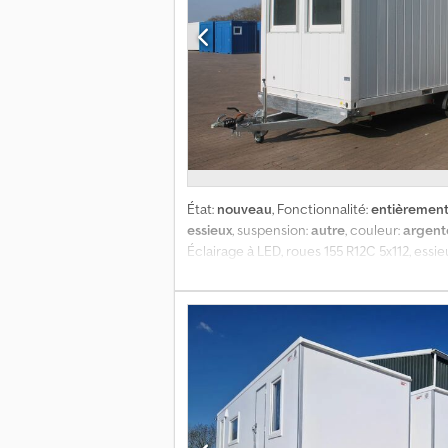
État:
nouveau
, Fonctionnalité:
entièrement
essieux
, suspension:
autre
, couleur:
argent
Éclairage à LED, roues 155 R12C 5x112, essie
stabilisation à manivelle, support de plaq
de 100 km/h ! Possibilité d’ajouter une p
RAL 9010, blanc pur. Supports pour chariot é
sol en laine minérale de 100 mm, hauteur i
remorque + du conteneur : 2600 kg. Possib