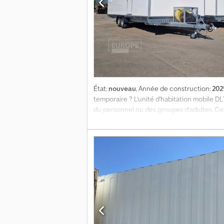
État:
nouveau
, Année de construction:
202
temporaire ? L’unité d’habitation mobile D
du personnel ou des groupes d’adultes. Cet
site souhaité. L’unité peut accueillir qua
une cuisinière à gaz quatre feux, un four, 
avec douche, toilettes, lavabo et d’un chau
ainsi un environnement de vie temporaire 
2025 Poids à vide : 2 500 kg PTAC : 2 500 kg D
sur demande = Informations sur l’entreprise
l’importateur. GRAND STOCK DISPONIBLE, li