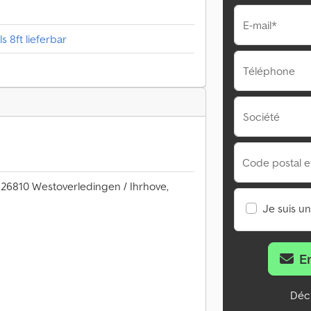
E-mail*
s 8ft lieferbar
Téléphone
Société
Code postal et 
 26810 Westoverledingen / Ihrhove,
Je suis u
E
Décl