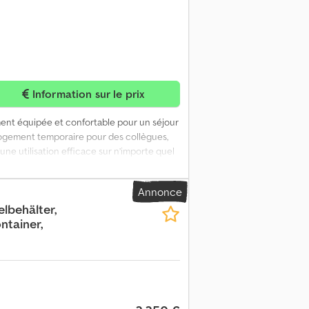
Information sur le prix
ment équipée et confortable pour un séjour
n logement temporaire pour des collègues,
ne utilisation efficace sur n’importe quel
 La cuisine est entièrement équipée avec
lus, l’unité dispose d’une salle de bains
Annonce
une table et de quatre chaises, offrant
lbehälter,
e de construction : 2025 Année modèle :
ntainer,
ue : très bon État visuel : très bon Prix :
intermédiaires, uniquement en direct de