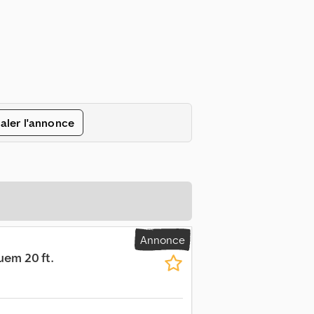
aler l'annonce
Annonce
uem 20 ft.