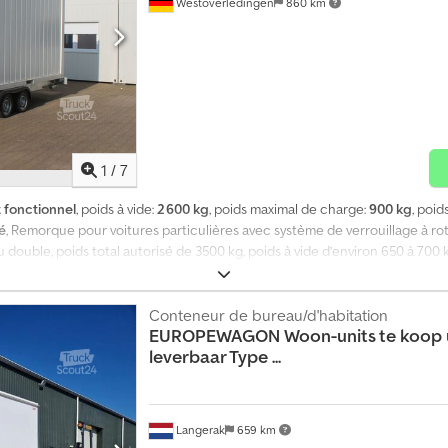
Westoverledingen
860 km
1
/
7
 fonctionnel
, poids à vide:
2 600 kg
, poids maximal de charge:
900 kg
, poid
é
, Remorque pour voitures particulières avec système de verrouillage à ro
u double, poids total autorisé de 3500 kg, poids à vide d’environ 650 à 700 
ue d’immatriculation. Comprend les documents nécessaires à l’homologatio
laque de bois moyennant un supplément ! Nouveau conteneur de bureau de 2
lévateur, isolation des parois en laine minérale de 60 mm, isolation du toit
Conteneur de bureau/d'habitation
EUROPEWAGON
Woon-units te koop 
ntérieure du conteneur de 2540 mm, 1 convecteur de 2 kW, 2 lampes d’extéri
leverbaar Type ...
ilité de charger encore 900 kg ! Dkedpfx Aoi Ha Eyopror
Langerak
659 km