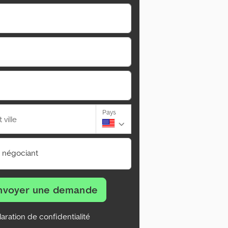
Pays
ville
n négociant
nvoyer une demande
aration de confidentialité