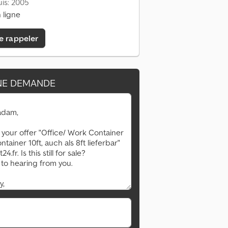
is: 2005
 ligne
e rappeler
NE DEMANDE