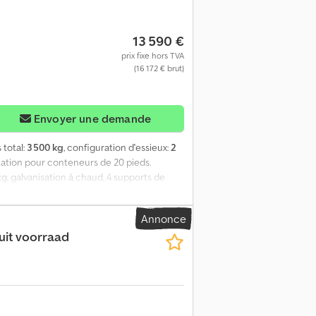
13 590 €
prix fixe hors TVA
(16 172 € brut)
Envoyer une demande
s total:
3 500 kg
, configuration d'essieux:
2
tation pour conteneurs de 20 pieds.
kg, galvanisation à chaud, 4 supports de
n, homologation possible pour une vitesse
0 pieds (Containex). Couleur extérieure :
Annonce
 en laine minérale de 100 mm, isolation du
uit voorraad
eur de 43 W à LED. Poids total de la