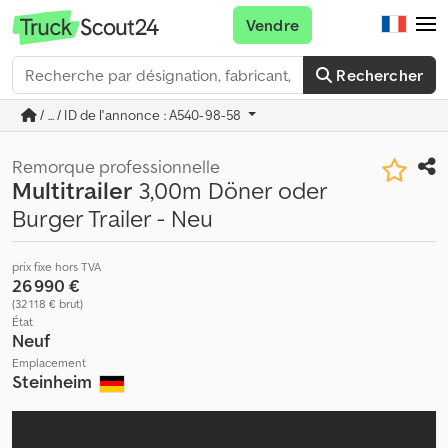
Vendre
Rechercher
/ ... / ID de l'annonce : A540-98-58
Remorque professionnelle
Multitrailer
3,00m Döner oder
Burger Trailer - Neu
prix fixe hors TVA
26 990 €
(32 118 € brut)
État
Neuf
Emplacement
Steinheim