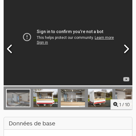
1
/
10
Données de base