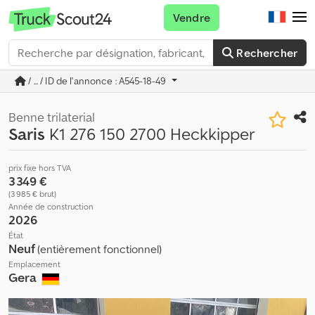
Vendre
Rechercher
/ ... / ID de l'annonce : A545-18-49
Benne trilaterial
Saris
K1 276 150 2700 Heckkipper
prix fixe hors TVA
3 349 €
(3 985 € brut)
Année de construction
2026
État
Neuf
(entièrement fonctionnel)
Emplacement
Gera