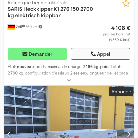
Remorque benne trilibérale
SARIS
Heckkipper K1 276 150 2700
kg elektrisch kippbar
4 108 €
Zell
560 km
prix fixe hors TVA
(4 889 € brut)
Demander
Appel
État:
nouveau
, poids maximal de charge:
2 166 kg
, poids total:
2 700 kg
, configuration d'essieux:
2 essieux
, longueur de l'espace
de chargement:
2 760 mm
, largeur de l’espace de chargement:
1 500 mm
, hauteur de l'espace de chargement:
300 mm
, Saris K1
Annonce
276 150 2700 – Nouvelle benne basculante arrière Dimensions de
la caisse : 2,76 x 1,50 x 0,30 m Dcjdpfx Aaox T R Tbsgek Poids total
autorisé en charge : 2 700 kg La nouvelle benne basculante Saris
K1 276 150 2700 se distingue par son format compact. Les bennes
Saris, grâce à leur construction soudée robuste et leur plancher
renforcé, sont idéales pour un usage professionnel, par exemple
pour le transport de gravats, pierres ou bois. Principaux
équipements : * Basculement électrique * Ridelles en aluminium