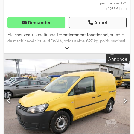
prix fixe hors TVA
(4 283 € brut)
Demander
Appel
État:
nouveau
, Fonctionnalité:
entièrement fonctionnel
, numéro
de machine/véhicule:
NEW-14
, poids à vide:
627 kg
, poids maximal
de charge:
2 073 kg
, poids total:
2 700 kg
, configuration d'essieux:
2 essieux
, longueur de l'espace de chargement:
3 060 mm
,
Annonce
largeur de l’espace de chargement:
1 700 mm
, hauteur de
l'espace de chargement:
300 mm
, suspension:
autre
, dimension
des pneus:
195 / 50 R 13
, vitesse maximale:
100 km/h
, couleur:
argenté
, frein de remorque:
remorque freinée
, Année de
construction:
2026
, freins:
autre
, SARIS K1 306 170 2700 2 Benne
basculante arrière VÉHICULE NEUF Dimensions intérieures :
306 cm x 170 cm Hauteur des parois : 30 cm Hauteur de la
plateforme de chargement : 66 cm Poids total : 2700 kg Charge
utile : 2073 kg Remorque tandem freinée Frein d’inertie et frein
de stationnement de KNOTT 2 essieux de 1350 kg avec frein
Châssis bas Châssis en acier galvanisé à chaud entièrement
soudé Dcjdpfeghpcasx Aagsk Parois latérales en profilé