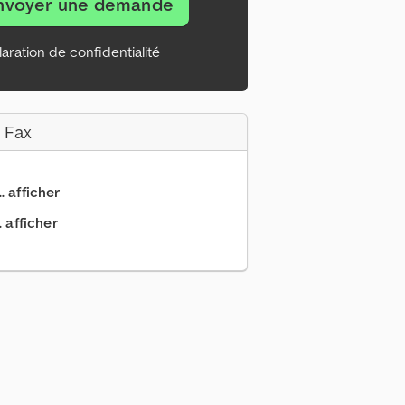
nvoyer une demande
aration de confidentialité
 Fax
.. afficher
. afficher