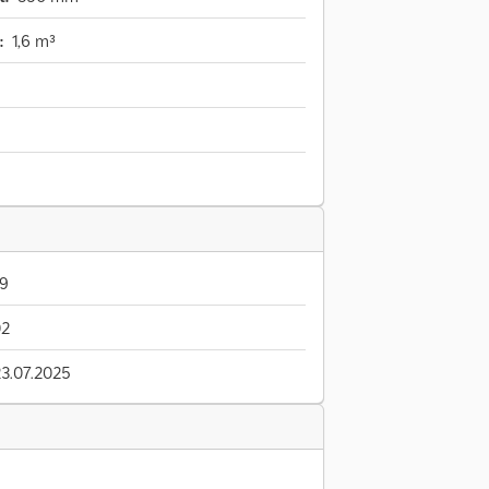
:
1,6 m³
9
02
23.07.2025