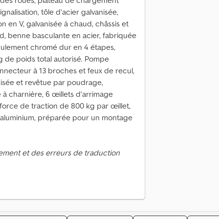
e des roues, plateau de chargement
gnalisation, tôle d’acier galvanisée,
on en V, galvanisée à chaud, châssis et
d, benne basculante en acier, fabriquée
sculement chromé dur en 4 étapes,
g de poids total autorisé. Pompe
necteur à 13 broches et feux de recul,
anisée et revêtue par poudrage,
 à charnière, 6 œillets d’arrimage
force de traction de 800 kg par œillet,
n aluminium, préparée pour un montage
ement et des erreurs de traduction