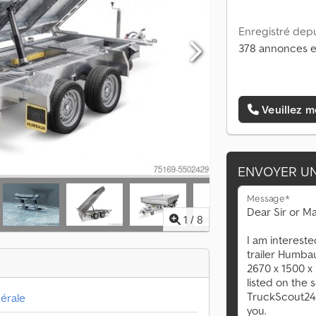
Enregistré depu
378 annonces e
Veuillez m
ENVOYER U
Message*
1
/
8
érale