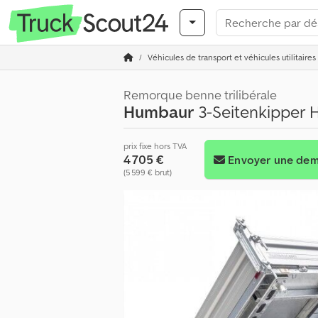
Véhicules de transport et véhicules utilitaires
Remorque benne trilibérale
Humbaur
3-Seitenkipper H
prix fixe hors TVA
4 705 €
Envoyer une de
(5 599 € brut)