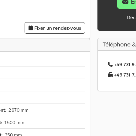
E
Décl
Fixer un rendez-vous
Téléphone &
+49 731 9.
+49 731 7..
nt:
2 670 mm
:
1 500 mm
t:
350 mm