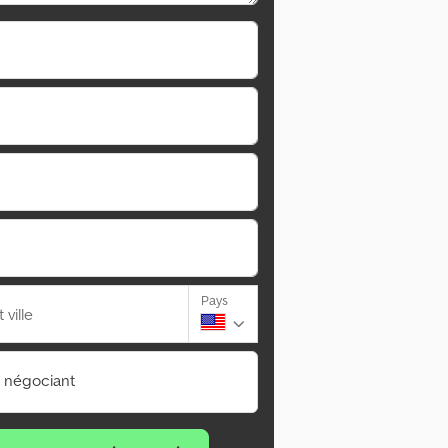
Pays
ville
n négociant