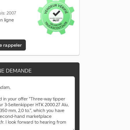
is: 2007
n ligne
e rappeler
NE DEMANDE