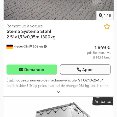
1
/
6
Remorque à voiture
Stema
Systema Stahl
2,51×1,53×0,35m 1300kg
1 649 €
Nieder-Olm
604 km
prix fixe hors TVA
(1 962 € brut)
Demander
Appel
État:
nouveau
, numéro de machine/véhicule:
ST O2 13-25-15.1
,
poids à vide:
319 kg
, poids maximal de charge:
981 kg
, poids total:
1 300 kg
, configuration d'essieux:
1 essieu
, longueur de l'espace
de chargement:
2 510 mm
, largeur de l’espace de chargement:
Annonce
1 530 mm
, hauteur de l'espace de chargement:
345 mm
, Ridelles,
balustrades et autres éléments - paroi arrière et paroi avant
rabattables et amovibles - avec protection anticorrosion durable