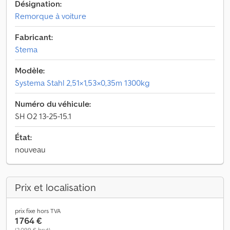
Désignation:
Remorque à voiture
Fabricant:
Stema
Modèle:
Systema Stahl 2,51×1,53×0,35m 1300kg
Numéro du véhicule:
SH O2 13-25-15.1
État:
nouveau
Prix et localisation
prix fixe hors TVA
1 764 €
(2 099 € brut)