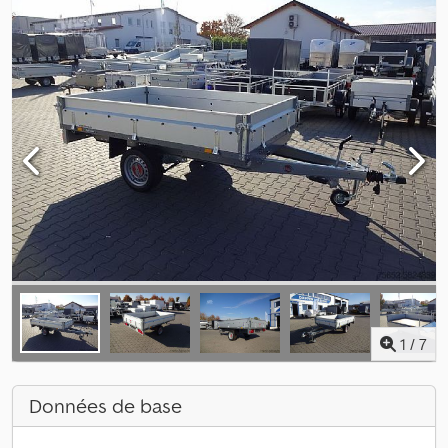
1
/
7
Données de base