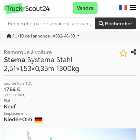
Vendre
Rechercher
/ ... / ID de l'annonce : A582-48-39
Remorque à voiture
Stema
Systema Stahl
2,51×1,53×0,35m 1300kg
prix fixe hors TVA
1 764 €
(2 099 € brut)
État
Neuf
Emplacement
Nieder-Olm