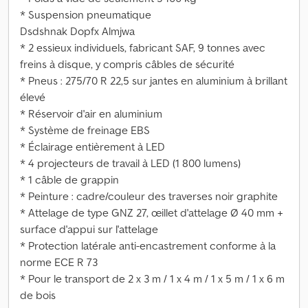
* Suspension pneumatique
Dsdshnak Dopfx Almjwa
* 2 essieux individuels, fabricant SAF, 9 tonnes avec
freins à disque, y compris câbles de sécurité
* Pneus : 275/70 R 22,5 sur jantes en aluminium à brillant
élevé
* Réservoir d'air en aluminium
* Système de freinage EBS
* Éclairage entièrement à LED
* 4 projecteurs de travail à LED (1 800 lumens)
* 1 câble de grappin
* Peinture : cadre/couleur des traverses noir graphite
* Attelage de type GNZ 27, œillet d'attelage Ø 40 mm +
surface d'appui sur l'attelage
* Protection latérale anti-encastrement conforme à la
norme ECE R 73
* Pour le transport de 2 x 3 m / 1 x 4 m / 1 x 5 m / 1 x 6 m
de bois