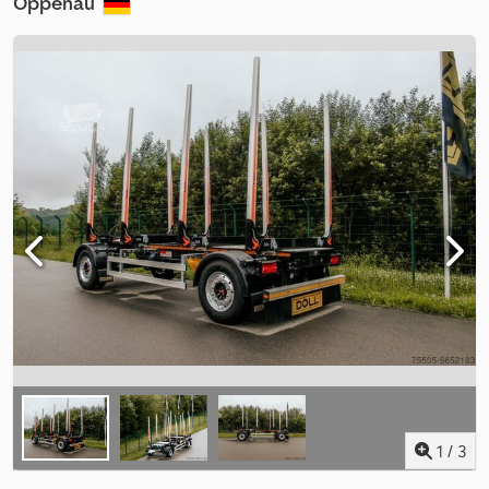
Oppenau
1
/
3