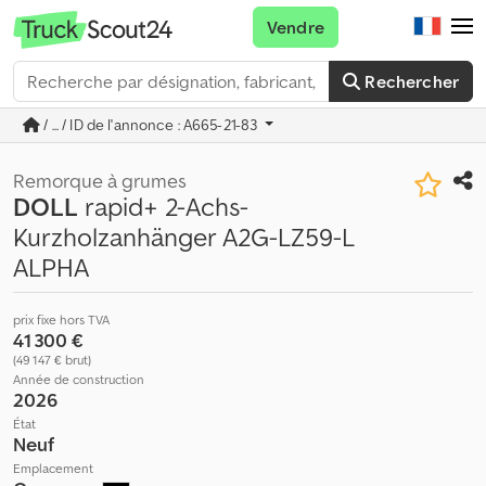
Vendre
Rechercher
/ ... / ID de l'annonce : A665-21-83
Remorque à grumes
DOLL
rapid+ 2-Achs-
Kurzholzanhänger A2G-LZ59-L
ALPHA
prix fixe hors TVA
41 300 €
(49 147 € brut)
Année de construction
2026
État
Neuf
Emplacement