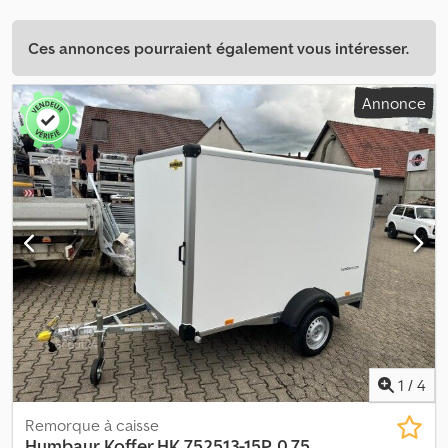
Ces annonces pourraient également vous intéresser.
Annonce
1
/
4
Remorque à caisse
Humbaur
Koffer HK 752513-15P, 0,75