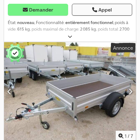
d’arrimage, béquilles arrière et anneaux d’arrimage sont
également disponibles. La superstructure est protégée contre
Demander
Appel
les projections d’eau.
État:
nouveau
, Fonctionnalité:
entièrement fonctionnel
, poids à
vide:
615 kg
, poids maximal de charge:
2 085 kg
, poids total:
2 700
kg
, configuration d'essieux:
2 essieux
, longueur de l'espace de
chargement:
4 010 mm
, largeur de l’espace de chargement:
1 830
Annonce
mm
, hauteur de l'espace de chargement:
400 mm
, Année de
construction:
2026
, Contenu de la livraison : 1x Remorque plateau
surbaissé tandem Stema SH O2 27-40-18.2 Description : Le timon
en V STEMA et l’essieu à suspension en caoutchouc robuste
avec suspensions de roues indépendantes assurent de très
bonnes qualités de suivi et une excellente tenue de route à la
remorque. Avec les grands et solides anneaux d’arrimage, votre
chargement est parfaitement sécurisé, permettant une fixation
rapide et optimale de votre fret. Des ressorts pratiques sous le
plancher garantissent un transport sans vibration. STEMA
n’emploie que des pièces de fabricants de marque. Les
roulements de roues compacts sont sans entretien. Ridelles,
rambarde et autres éléments : - protection anti-corrosion haut
de gamme et durable - ridelles en tôle d’acier galvanisé
1
/
7