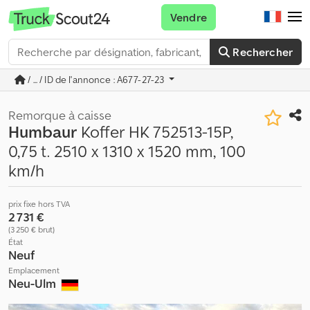
Vendre
Rechercher
/ ... / ID de l'annonce : A677-27-23
Remorque à caisse
Humbaur
Koffer HK 752513-15P,
0,75 t. 2510 x 1310 x 1520 mm, 100
km/h
prix fixe hors TVA
2 731 €
(3 250 € brut)
État
Neuf
Emplacement
Neu-Ulm