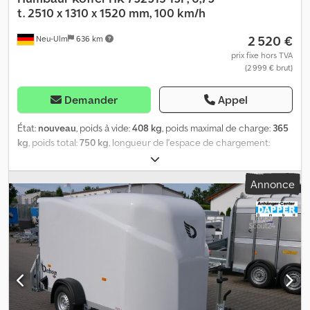
t. 2510 x 1310 x 1520 mm, 100 km/h
2 520 €
Neu-Ulm
636 km
prix fixe hors TVA
(2 999 € brut)
Demander
Appel
État:
nouveau
, poids à vide:
408 kg
, poids maximal de charge:
365
kg
, poids total:
750 kg
, longueur de l'espace de chargement:
2 510 mm
, largeur de l’espace de chargement:
1 320 mm
, hauteur
de l'espace de chargement:
1 520 mm
, volume de l'espace de
Annonce
chargement:
4,9 m³
, couleur:
blanc
, hauteur de construction:
2 080 mm
, largeur de travail:
1 760 mm
, Fabricant : Humbaur Type :
Remorque à caisse, plateforme basse HK 752513-15P PTAC : 750 kg,
sans frein Charge utile : 365 kg Poids à vide : 385 kg Dimensions
de la caisse : 2510 x 1320 x 1520 mm Pneumatiques : 13 pouces
Hauteur de chargement : 500 mm Dedpfx Ahsfka Ilsyjck
Homologation incluse pour 100 km/h - Barre de traction en V -
Galvanisation à chaud par immersion - Prise à 13 pôles et feu de
recul - Plancher de 15 mm d'épaisseur - Parois latérales et toit en