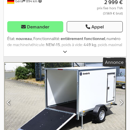
2 999 €
Gera
894 km
km/h
prix fixe hors TVA
(3 569 € brut)
Demander
Appel
État:
nouveau
, Fonctionnalité:
entièrement fonctionnel
, numéro
de machine/véhicule:
NEW-15
, poids à vide:
449 kg
, poids maximal
de charge:
901 kg
, poids total:
1 350 kg
, configuration d'essieux:
1
essieu
, longueur de l'espace de chargement:
2 560 mm
, largeur
Annonce
de l’espace de chargement:
1 340 mm
, hauteur de l'espace de
chargement:
1 500 mm
, volume de l'espace de chargement:
5 m³
,
suspension:
autre
, dimension des pneus:
185 R 14 C
, vitesse
maximale:
100 km/h
, frein de remorque:
remorque freinée
, Année
de construction:
2026
, freins:
autre
, SARIS GO 256 134 150 1350 1
Remorque à caisse VÉHICULE NEUF Dimensions intérieures : 256
cm x 134 cm Hauteur intérieure : 150 cm Hauteur du plan de
chargement : 54 cm Poids total : 1350 kg Charge utile : 901 kg
Remorque à caisse à essieu unique avec freins Frein de
stationnement et frein de sécurité AL-KO Essieu de 1350 kg avec
frein Châssis bas Châssis en acier entièrement soudé et
galvanisé à chaud Parois et toit en bois sérigraphié de 15 mm