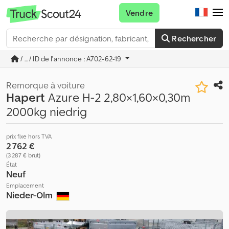
Vendre
Rechercher
/ ... / ID de l'annonce : A702-62-19
Remorque à voiture
Hapert
Azure H-2 2,80×1,60×0,30m
2000kg niedrig
prix fixe hors TVA
2 762 €
(3 287 € brut)
État
Neuf
Emplacement
Nieder-Olm