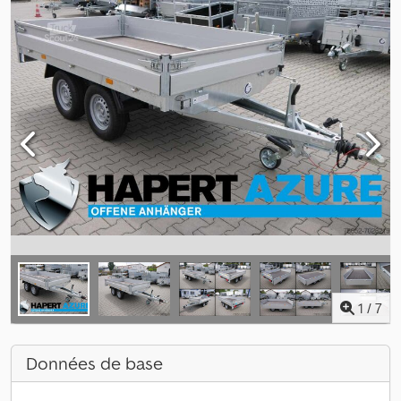
1
/
7
Données de base