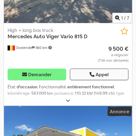
1
/
7
High + long box truck
Mercedes Auto Viger
Vario 815 D
9 500 €
Oostende
560 km
à négocier
(TVA non déclarée)
Demander
Appel
État:
d'occasion
, Fonctionnalité:
entièrement fonctionnel
,
kilométrage:
563 000 km
, puissance:
110,32 kW (149,99 ch)
, type
de carburant:
diesel
, type d'engrenage:
mécanique
,
configuration d'essieux:
1 essieu
, poids total:
7 499 kg
, poids à
Annonce
vide:
6 850 kg
, poids maximal de charge:
550 kg
, poids en ordre
de marche:
6 850 kg
, première immatriculation:
06/2003
,
prochaine inspection (TÜV):
01/2620
, longueur de l'espace de
chargement:
860 mm
, largeur de l’espace de chargement:
240