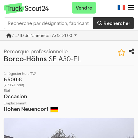
Vendre
Rechercher
/ ... / ID de l'annonce : A713-31-00
Remorque professionnelle
Borco-Höhns
SE A30-FL
à négocier hors TVA
6 500 €
(7 735 € brut)
État
Occasion
Emplacement
Hohen Neuendorf