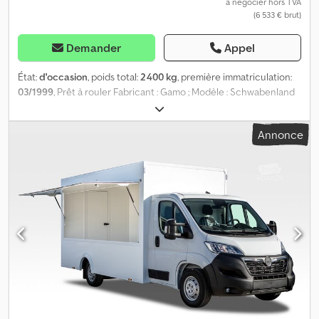
à négocier hors TVA
(6 533 € brut)
Demander
Appel
État:
d'occasion
, poids total:
2 400 kg
, première immatriculation:
03/1999
, Prêt à rouler Fabricant : Gamo ; Modèle : Schwabenland
Rustikal SLA 480, mise en circulation 02.03.1999 Dimensions de la
carrosserie : L/l/h env. 4,80 x 2,46 x 2,30 m, hauteur intérieure sous
Annonce
plafond Carrosserie : Châssis abaissé avec PTAC de 2,4 t,
construction autoportante en panneaux sandwich avec noyau
en polystyrène, carrosserie isotherme entièrement isolée,
revêtement de sol en PVC, 1 grande ouverture de vente côté
droit dans le sens de la marche, 1 volet de vente à l’avant et 1 volet
de vente à l’arrière, large porte avec serrure à l’arrière, timon
amovible Équipement intérieur : comptoir réfrigéré avec vitrage
relevable sur toute la longueur, tablette pour paiement et
éclairage du comptoir, profondeur d’exposition env. 65 cm, rails à
crochets sur la paroi arrière, installation électrique 220V,
climatisation, plan de travail mural à l’arrière, installation d’eau
chaude. Chsdsi Rg Ehjpfx Ac Tsa