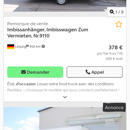
1
/
9
Remorque de vente
Imbissanhänger, Imbisswagen
Zum
Vermieten, Nr.9110
378 €
Leipzig
942 km
prix fixe hors TVA
(450 € brut)
Demander
Appel
État:
d'occasion
, Louez votre food truck avec des conditions
flexibles – choisissez le modèle qui vous convient parfaitement !
Nous mettons à votre disposition une large flotte où chaque food
truck présente différentes tailles, équipements et designs – vous
Annonce
trouverez ainsi à coup sûr le véhicule adapté à votre activité ou à
votre événement. - Différentes tailles : du modèle compact pour
des interventions rapides aux véhicules spacieux pour les grands
événements - Équipements variés : avec installation au gaz ou