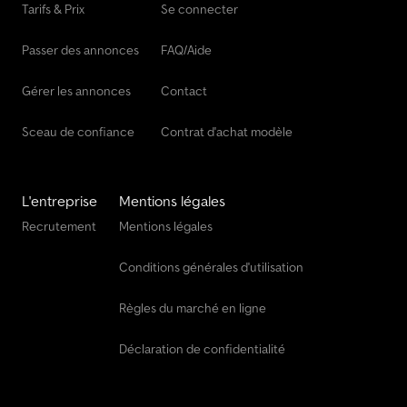
Tarifs & Prix
Se connecter
James / Blyss / Debon / Humbaur / Hapert / Unsinn / Cheval
Liberté / Ifor Williams / Koch / Lorries / Martz / Stedele / TPV /
Passer des annonces
FAQ/Aide
Tohaco / Vezeko / Variant / Vlemmix et bien d'autres. - Sous
réserve d'erreurs, d'inexactitudes et de vente préalable -
Gérer les annonces
Contact
Sceau de confiance
Contrat d'achat modèle
L'entreprise
Mentions légales
Recrutement
Mentions légales
Conditions générales d'utilisation
Règles du marché en ligne
Déclaration de confidentialité