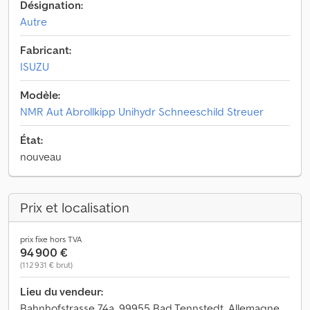
Désignation:
Autre
Fabricant:
ISUZU
Modèle:
NMR Aut Abrollkipp Unihydr Schneeschild Streuer
État:
nouveau
Prix et localisation
prix fixe hors TVA
94 900 €
(112 931 € brut)
Lieu du vendeur:
Bahnhofstrasse 74a, 99955 Bad Tennstedt, Allemagne