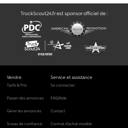
abonnez-vous à notre NEWSLETTER ! Sous réserve d'erreurs et
de modifications, vente intermédiaire réservée !
TruckScout24.fr est sponsor officiel de :
Vendre
Service et assistance
Tarifs & Prix
Se connecter
Passer des annonces
FAQ/Aide
Gérer les annonces
Contact
Sceau de confiance
Contrat d'achat modèle