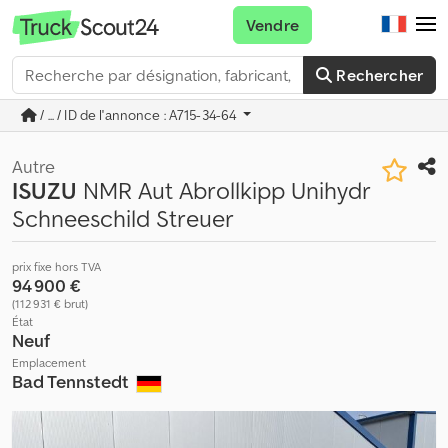
Vendre
Rechercher
/ ... / ID de l'annonce : A715-34-64
Autre
ISUZU
NMR Aut Abrollkipp Unihydr
Schneeschild Streuer
prix fixe hors TVA
94 900 €
(112 931 € brut)
État
Neuf
Emplacement
Bad Tennstedt