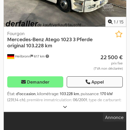
1
/
15
Fourgon
Mercedes-Benz
Atego 1023 3 Pferde
original 103.228 km
22 500 €
Heilbronn
617 km
prix fixe
(TVA non déclarée)
Demander
Appel
État:
d'occasion
, kilométrage:
103 228 km
, puissance:
170 kW
(231,14 ch)
, première immatriculation:
06/2001
, type de carburant:
diesel
, poids total:
10 500 kg
, prochaine inspection (TÜV):
02/2026
, couleur:
blanc
, type d'engrenage:
mécanique
,
Annonce
suspension:
air
, nombre de sièges:
3
, Lanterneau, caméra de
recul, TV, radio/CD, indicateur de température extérieure, boîte