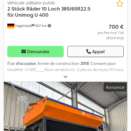
Véhicule utilitaire public
2 Stück Räder 10 Loch 385/65R22.5
für Unimog U 400
700 €
Hagelstadt
807 km
prix fixe hors TVA
(833 € brut)
Demander
Appel
État:
d'occasion
, Année de construction:
2018
, Convient pour
(modèle) : U 400_____Nous vendons ici : 2 pièces de roues 10 trous
pour Mercedes Benz Unimog U 400 385/65R22.5, rechapées,
semelles à froid, 160 K, profil à lattes. Profondeur de sculpture
Annonce
environ 80-90 %Si vous avez d'autres questions, n'hésitez pas à
nous contacter,Lieu de stockage : 94491 Hengersberg
Dedpfxjqkukls Akleck