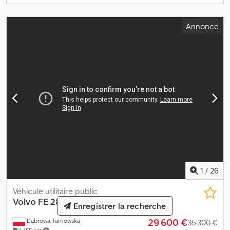
Annonce
1
/
26
Véhicule utilitaire public
Volvo
FE 280
Enregistrer la recherche
29 600 €
Dąbrowa Tarnowska
35 300 €