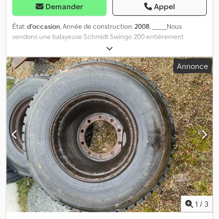
Demander
Appel
État:
d'occasion
, Année de construction:
2008
, _____Nous
vendons une balayeuse Schmidt Swingo 200 entièrement
fonctionnelle de 2008. Moteur VM 560/9 avec 62 KW, système à 2
brosses, caméra de recul Motec, siège passager, marche arrière
Annonce
F/N/R, volume de remplissage du bac à déchets de 2 m³, nouveau
TÜV, nouveau service client, nouvelle brosse, pneus Kumho
215R14C. La machine a reçu un moteur il y a environ 2 ans. Heures
de fonctionnement environ 800 La machine est prête à l'emploi
immédiatement. De plus amples détails sont disponibles sur
demande, Lieu de stockage : 94491 Hengersberg Dedpfxevz Rr Ij
Aklsck
1
/
3