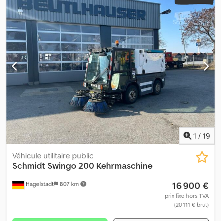
1
/
19
Véhicule utilitaire public
Schmidt
Swingo 200 Kehrmaschine
16 900 €
Hagelstadt
807 km
prix fixe hors TVA
(20 111 € brut)