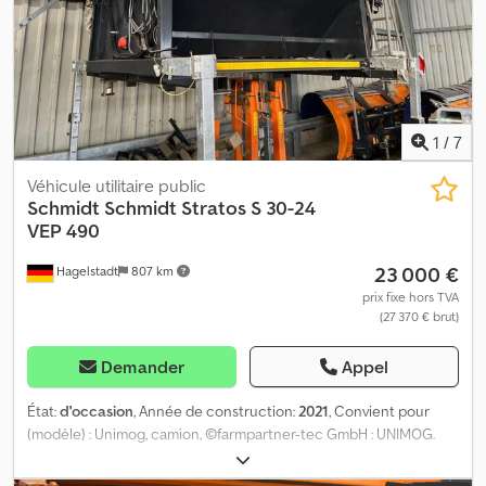
1
/
7
Véhicule utilitaire public
Schmidt
Schmidt Stratos S 30-24
VEP 490
23 000 €
Hagelstadt
807 km
prix fixe hors TVA
(27 370 € brut)
Demander
Appel
État:
d'occasion
, Année de construction:
2021
, Convient pour
(modèle) : Unimog, camion, ©farmpartner-tec GmbH : UNIMOG.
Nous vendons ici un épandeur Schmidt Stratos S 30 - 24 VEP 490
d’occasion, fabriqué en 2021. Dedpfoqktviex Akljck STRATOS S 30