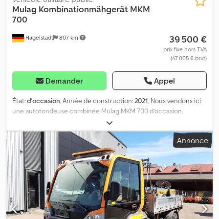
Mulag
Kombinationmähgerät MKM
700
39 500 €
Hagelstadt
807 km
prix fixe hors TVA
(47 005 € brut)
Demander
Appel
État:
d'occasion
, Année de construction:
2021
, Nous vendons ici
une autotondeuse combinée Mulag MKM 700 d’occasion,
fabriquée en 2021, composée de : une tête de coupe à barres
hélicoïdales MK 1200 Plus, une autotondeuse pour bordures MRK
Annonce
300 et une tête de coupe pour bordures RMK 1200. Sans
contrepoids arrière. Vous trouverez de plus amples informations
sur demande. Lieu de stockage : 95326 Kulmbach. Dcodpfx
Akjzkdmmelok