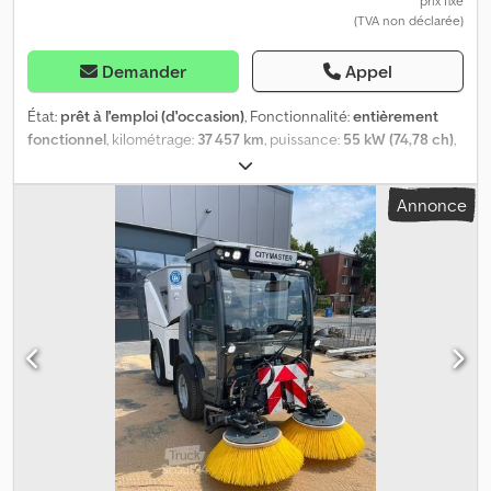
prix fixe
(TVA non déclarée)
Demander
Appel
État:
prêt à l'emploi (d'occasion)
, Fonctionnalité:
entièrement
fonctionnel
, kilométrage:
37 457 km
, puissance:
55 kW (74,78 ch)
,
première immatriculation:
09/2016
, poids total:
3 500 kg
, type de
carburant:
diesel
, couleur:
orange
, configuration d'essieux:
4x4
,
Annonce
poids à vide:
1 950 kg
, prochaine inspection (TÜV):
02/2027
,
carburant:
diesel
, empattement:
1 600 mm
, cabine conducteur:
autre
, type d'engrenage:
hydrostatique
, classe d'émission:
Euro 5
,
heures de fonctionnement:
4 738 h
, Équipement:
climatisation,
filtre à particules, hydraulique, transmission intégrale
, Hako
Citymaster 1600, véhicule pour services hivernaux Provenance :
premier propriétaire, ancien véhicule municipal/administratif
Grande révision moteur avec remplacement de la courroie de
distribution, de la pompe à eau, de l'huile, du filtre à huile et du
filtre à carburant, effectuée à 37 454 km en 08/2026 2 584 heures
hydrauliques 4 738 heures de fonctionnement totales 37 457
kilomètres Inclus : balai frontal Kif, type CM 1600, largeur 1 300 mm,
année de fabrication 2019 (état neuf, n'a jamais vu de neige)