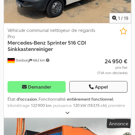
1
/
19
Véhicule communal nettoyeur de regards
Pro
Mercedes-Benz
Sprinter 516 CDI
Sinkkastenreiniger
24 950 €
Duisburg
662 km
prix fixe
(TVA non déclarée)
Demander
Appel
État:
d'occasion
, Fonctionnalité:
entièrement fonctionnel
,
kilométrage:
122 900 km
, puissance:
120 kW (163,15 ch)
, première
immatriculation:
10/2009
, poids total:
5 000 kg
, type de carburant:
diesel
, couleur:
blanc
, configuration d'essieux:
4x2
, poids en ordre
Annonce
de marche:
3 230 kg
, poids maximal de charge:
1 770 kg
, poids à
vide:
3 230 kg
, prochaine inspection (TÜV):
07/2027
, carburant: