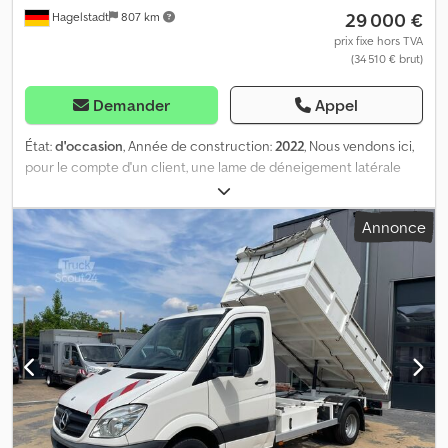
29 000 €
Hagelstadt
807 km
LED 9-36 V sur le corps de la lame. Lieu de stockage : 99428
Weimar.
prix fixe hors TVA
(34 510 € brut)
Demander
Appel
État:
d'occasion
, Année de construction:
2022
, Nous vendons ici,
pour le compte d'un client, une lame de déneigement latérale
d'occasion Zaug, modèle SG 50K-440-4-55, fabriquée en 2022.
Lame de déneigement latérale SG50K440 Éléments
Annonce
d'amortissement (système à câble) : 4 unités Longueur du soc : A
440 cm Largeur de déneigement (B) avec angle d'inclinaison de
55 ° : 360 cm Hauteur de la lame : 106 cm Poids avec plaque de
fixation DIN 76060-A : environ 1 150 kg Pour plus de détails,
veuillez contacter M. Walter Christian au numéro de téléphone
suivant : Dsdpfx Ajzl I A Uskljck Adresse e-mail : christian.. Lieu de
stockage : 93095 Hagelstadt