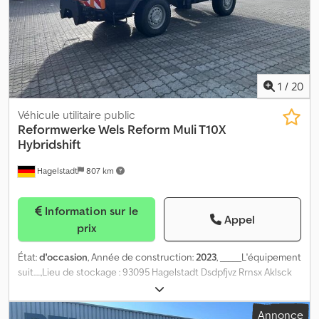
env. 130 kilomètres. Livraison gratuite dans un rayon de 100
kilomètres. Adresse d'enlèvement : Donaustraße 10, 94491
Hengersberg. Détails sur demande. Lieu de stockage : 94491
Hengersberg Dcjdpfxoqklyxo Aklok
1
/
20
Véhicule utilitaire public
Reformwerke Wels
Reform Muli T10X
Hybridshift
Hagelstadt
807 km
Information sur le
Appel
prix
État:
d'occasion
, Année de construction:
2023
, _____L'équipement
suit.....,Lieu de stockage : 93095 Hagelstadt Dsdpfjvz Rrnsx Aklsck
Annonce