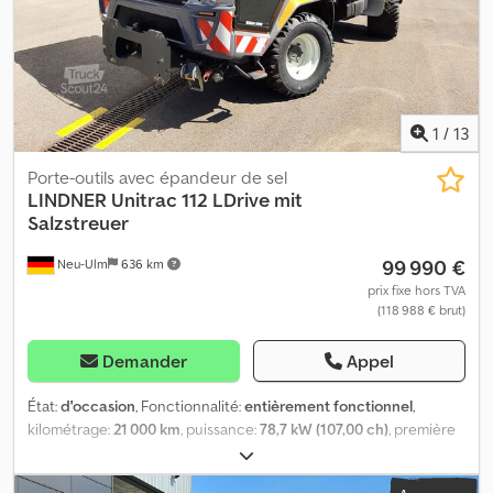
1
/
13
Porte-outils avec épandeur de sel
LINDNER
Unitrac 112 LDrive mit
Salzstreuer
99 990 €
Neu-Ulm
636 km
prix fixe hors TVA
(118 988 € brut)
Demander
Appel
État:
d'occasion
, Fonctionnalité:
entièrement fonctionnel
,
kilométrage:
21 000 km
, puissance:
78,7 kW (107,00 ch)
, première
immatriculation:
07/2020
, type de carburant:
diesel
, couleur:
orange trafic
, configuration d'essieux:
4x4
, dimension des pneus: