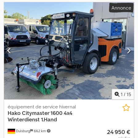
Annonce
1
/
15
équipement de service hivernal
Hako
Citymaster 1600 4x4
Winterdienst 1.Hand
24 950 €
Duisburg
662 km