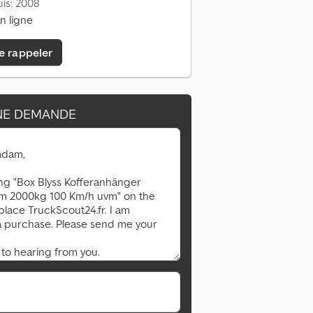
is: 2008
n ligne
e rappeler
NE DEMANDE