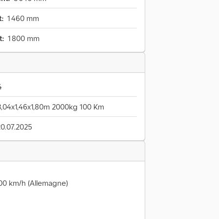
:
1 460 mm
t:
1 800 mm
4
 3,04x1,46x1,80m 2000kg 100 Km
20.07.2025
100 km/h (Allemagne)