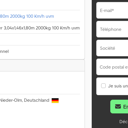
E-mail*
1,80m 2000kg 100 Km/h uvm
r 3,04x1,46x1,80m 2000kg 100 Km/h uvm
Téléphone
Société
onnel
Code postal et 
Je suis u
 Nieder-Olm, Deutschland
E
Décl