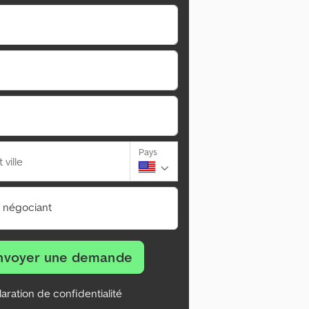
Pays
ville
n négociant
nvoyer une demande
aration de confidentialité