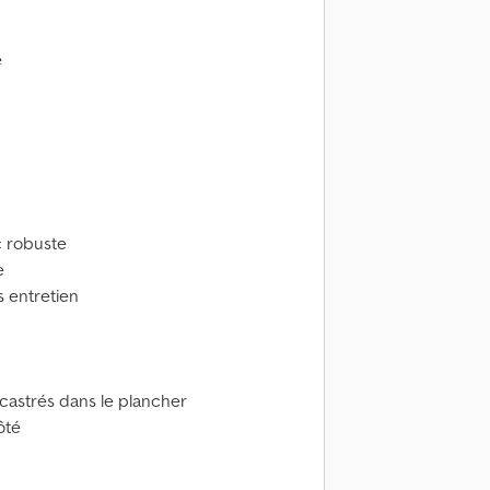
e
c robuste
e
 entretien
ncastrés dans le plancher
ôté