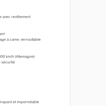
he avec revêtement
ant
lage à came, verrouillable
100 km/h (Allemagne)
e sécurité
idérapant et imperméable