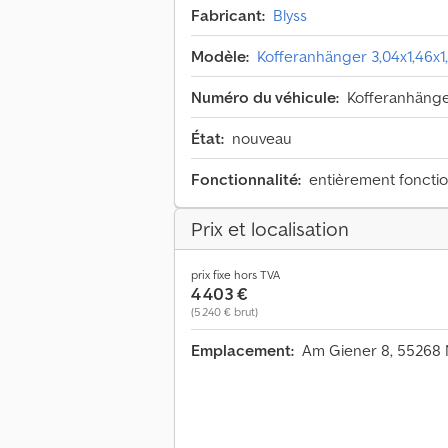
Fabricant:
Blyss
Modèle:
Kofferanhänger 3,04x1,46x
Numéro du véhicule:
Kofferanhänge
État:
nouveau
Fonctionnalité:
entièrement foncti
Prix et localisation
prix fixe hors TVA
4 403 €
(5 240 € brut)
Emplacement:
Am Giener 8, 55268