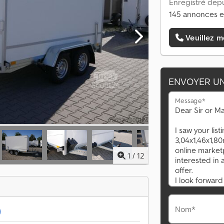
Enregistré depu
145 annonces e
Veuillez m
ENVOYER U
Message*
1
/
12
Nom*
)