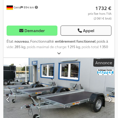
1 732 €
Gera
894 km
prix fixe hors TVA
(2 061 € brut)
Demander
Appel
État:
nouveau
, Fonctionnalité:
entièrement fonctionnel
, poids à
vide:
285 kg
, poids maximal de charge:
1 215 kg
, poids total:
1 350
kg
, configuration d'essieux:
1 essieu
, longueur de l'espace de
chargement:
2 550 mm
, largeur de l’espace de chargement:
1 330
Annonce
mm
, hauteur de l'espace de chargement:
430 mm
, vitesse
maximale:
100 km/h
, frein de remorque:
remorque freinée
, Année
de construction:
2026
, SARIS MP 255 153 1500 2 VÉHICULE NEUF
Dimensions intérieures : 255 cm x 153 cm Hauteur des ridelles,
rambarde comprise : 43 cm Hauteur du plancher de chargement :
52 cm Poids total en charge : 1 500 kg Charge utile : 1 215 kg
Remorque basculante simple essieu, freinée Frein à inertie et
frein à main de marque KNOTT Essieu de 1 500 kg avec frein
Châssis surbaissé Châssis en acier entièrement soudé et
galvanisé à chaud Ridelles en profilés d’aluminium Rambarde en