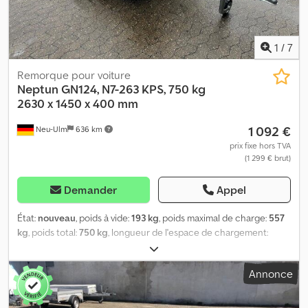
1
/
7
Remorque pour voiture
Neptun
GN124, N7-263 KPS, 750 kg
2630 x 1450 x 400 mm
1 092 €
Neu-Ulm
636 km
prix fixe hors TVA
(1 299 € brut)
Demander
Appel
État:
nouveau
, poids à vide:
193 kg
, poids maximal de charge:
557
kg
, poids total:
750 kg
, longueur de l'espace de chargement:
2 630 mm
, largeur de l’espace de chargement:
1 450 mm
, hauteur
de l'espace de chargement:
400 mm
, volume de l'espace de
Annonce
chargement:
1,6 m³
, couleur:
autre
, hauteur de construction:
107
mm
, largeur de travail:
1 570 mm
, Fabricant : Neptun Type :
remorque à plateau GN124, N7-263 KPS PTAC (poids total autorisé