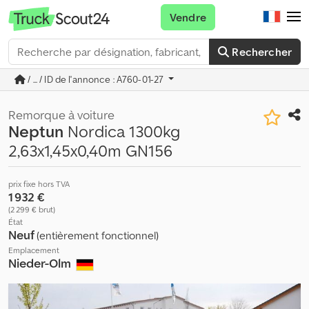
Vendre
Rechercher
/ ... / ID de l'annonce : A760-01-27
Remorque à voiture
Neptun
Nordica 1300kg
2,63x1,45x0,40m GN156
prix fixe hors TVA
1 932 €
(2 299 € brut)
État
Neuf
(entièrement fonctionnel)
Emplacement
Nieder-Olm