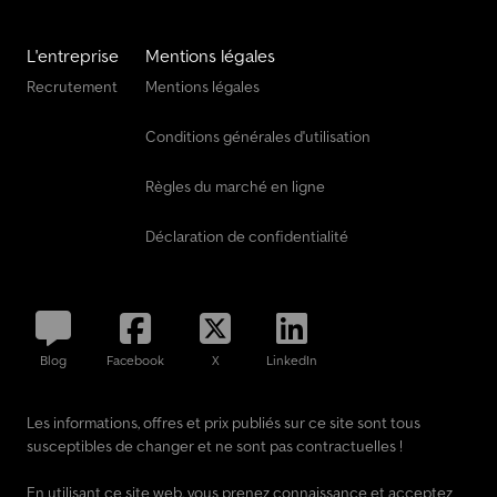
sous réserve d’erreurs, de vente intermédiaire et de modification
! État, aptitude à la conduite : apte à la circulation, garantie
L'entreprise
Mentions légales
constructeur.
Recrutement
Mentions légales
Conditions générales d'utilisation
Règles du marché en ligne
Déclaration de confidentialité
Blog
Facebook
X
LinkedIn
Les informations, offres et prix publiés sur ce site sont tous
susceptibles de changer et ne sont pas contractuelles !
En utilisant ce site web, vous prenez connaissance et acceptez