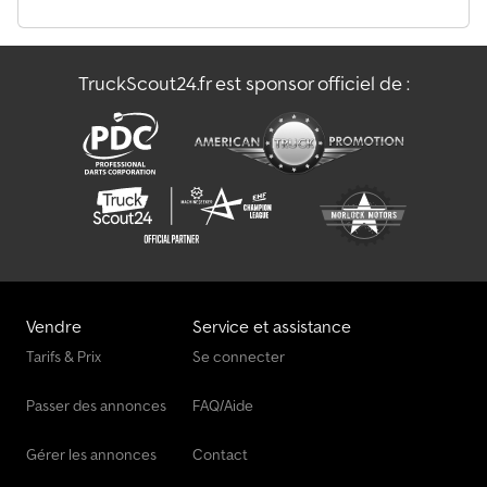
Claas Volto 800
TruckScout24.fr est sponsor officiel de :
Claas Volto 900
Claas Véhicule De Chargement
Vendre
Service et assistance
Tarifs & Prix
Se connecter
Passer des annonces
FAQ/Aide
Gérer les annonces
Contact