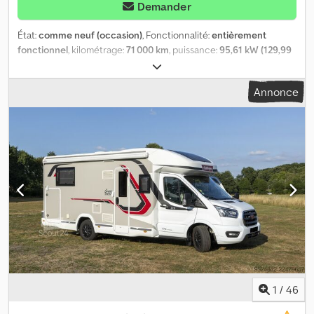
Demander
État:
comme neuf (occasion)
, Fonctionnalité:
entièrement
fonctionnel
, kilométrage:
71 000 km
, puissance:
95,61 kW (129,99
ch)
, nombre de lits:
2
, nombre de sièges:
4
, type de carburant:
diesel
, type d'engrenage:
mécanique
, configuration d'essieux:
1
Annonce
essieu
, poids total:
3 500 kg
, nombre de propriétaires précédents:
1
, Année de construction:
2017
, Équipement:
ABS, AdBlue,
Android Auto, airbag, capteurs de stationnement, pneus toutes
saisons, programme électronique de stabilité (ESP)
, État neuf a
voir super bien équipé gps Crsdpezr Hzpefx Ai Sof
1
/
46