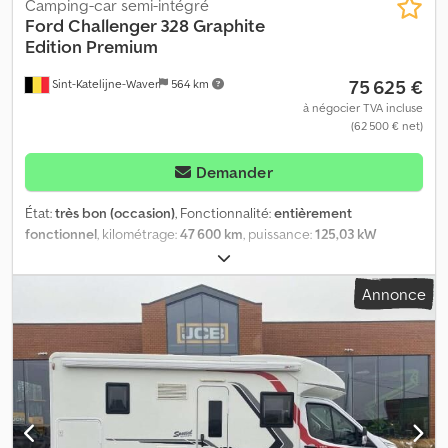
Camping-car semi-intégré
Ford
Challenger 328 Graphite
Edition Premium
75 625 €
Sint-Katelijne-Waver
564 km
à négocier TVA incluse
(62 500 € net)
Demander
État:
très bon (occasion)
, Fonctionnalité:
entièrement
fonctionnel
, kilométrage:
47 600 km
, puissance:
125,03 kW
(169,99 ch)
, nombre de lits:
2
, nombre de sièges:
4
, type de
carburant:
diesel
, type d'engrenage:
automatique
, couleur:
Annonce
blanc
, première immatriculation:
05/2021
, constructeur de
châssis:
Ford
, longueur totale:
7 190 mm
, largeur totale:
2 350 mm
,
hauteur totale:
2 920 mm
, poids maximal de charge:
3 500 kg
,
position du volant:
gauche
, Année de construction:
2020
,
Équipement:
ABS, airbag, chauffage de stationnement,
contrôle de traction, cuisine intégrée, direction assistée,
douche, filtre à particules, historique complet d'entretien,
immatriculation de la voiture, lit à système de levage, pneus