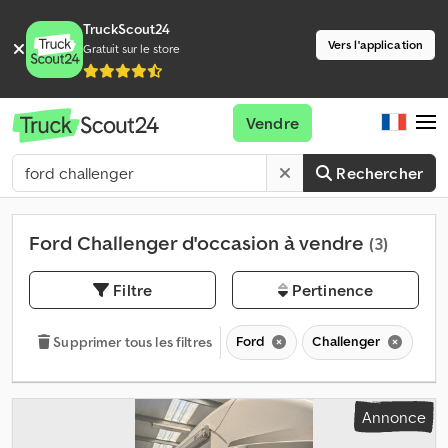
TruckScout24
Vers l'application
Gratuit sur le store
Vendre
Rechercher
Ford Challenger d'occasion à vendre
(3)
Filtre
Pertinence
Ford
Challenger
Supprimer tous les filtres
Annonce