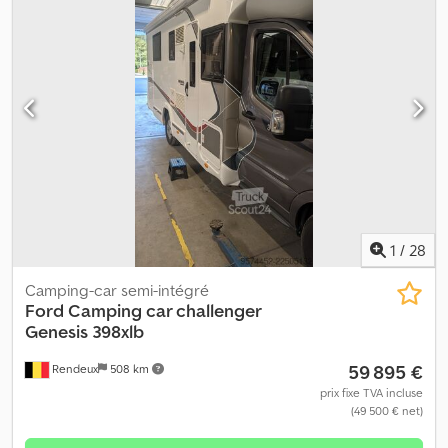
1
/
28
Camping-car semi-intégré
Ford
Camping car challenger
Genesis 398xlb
59 895 €
Rendeux
508 km
prix fixe TVA incluse
(49 500 € net)