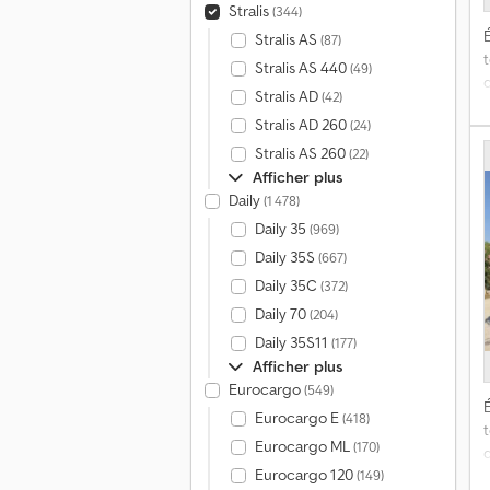
Stralis
(344)
É
Stralis AS
(87)
t
Stralis AS 440
(49)
Stralis AD
(42)
Stralis AD 260
(24)
Stralis AS 260
(22)
Afficher plus
Daily
(1 478)
Daily 35
(969)
Daily 35S
(667)
Daily 35C
(372)
Daily 70
(204)
Daily 35S11
(177)
Afficher plus
Eurocargo
(549)
É
Eurocargo E
(418)
t
Eurocargo ML
(170)
Eurocargo 120
(149)