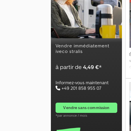
D
r
P
Vendre immédiatement
iveco stralis
É
v
à partir de
4,49 €
*
C
Informez-vous maintenant
+49 201 858 955 07
vendre sans commission
*par annonce / mois