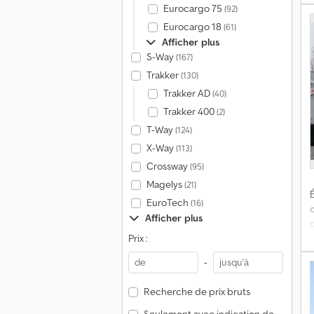
Eurocargo 75
(92)
Eurocargo 18
(61)
Afficher plus
S-Way
(167)
Trakker
(130)
Trakker AD
(40)
Trakker 400
(2)
T-Way
(124)
X-Way
(113)
Crossway
(95)
Magelys
(21)
É
EuroTech
(16)
Afficher plus
Prix :
-
É
Recherche de prix bruts