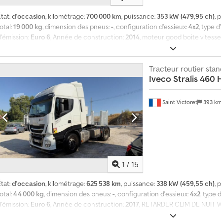
tat:
d'occasion
, kilométrage:
700 000 km
, puissance:
353 kW (479,95 ch)
, 
otal:
19 000 kg
, dimension des pneus:
-
, configuration d'essieux:
4x2
, type 
d'émission:
Euro 6
, Année de construction:
2014
, moteur good boite vitesse 
Puissance: 480CV DIN Credpozrzqrjfx An Hsf Puissance: 353kW
Tracteur routier sta
Iveco
Stralis 460 
Saint Victoret
393 k
1
/
15
tat:
d'occasion
, kilométrage:
625 538 km
, puissance:
338 kW (459,55 ch)
, 
otal:
44 000 kg
, dimension des pneus:
-
, configuration d'essieux:
4x2
, type
d'émission:
Euro 6
, Année de construction:
2017
, RETARDER CLIM DE NUIT
ENGLISH PO RUSSKI GOVORIM HABLAMOS ESPAÑOL Cedpfezrzqxex An Herf