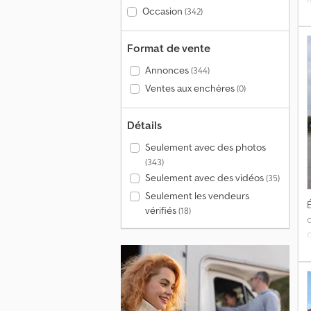
Occasion
(342)
r
Format de vente
d
Annonces
(344)
P
Ventes aux enchères
(0)
p
l
Détails
p
Seulement avec des photos
(343)
Seulement avec des vidéos
(35)
Seulement les vendeurs
É
vérifiés
(18)
v
s