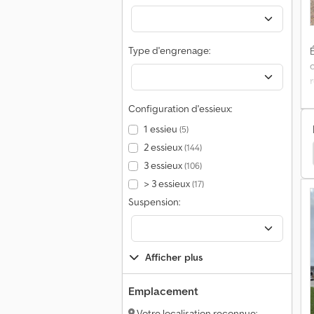
Type d'engrenage:
É
Configuration d'essieux:
r
1 essieu
(5)
r
2 essieux
(144)
ansports Frigorifique
Kögel Transports Frigorifique
3 essieux
(106)
p
> 3 essieux
(17)
Suspension:
Afficher plus
Emplacement
Votre localisation reconnue: