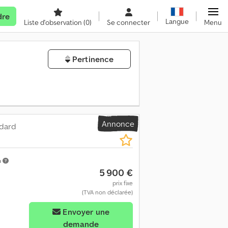
dre
Langue
Liste d'observation
(0)
Se connecter
Menu
Pertinence
Annonce
ndard
m
5 900 €
prix fixe
(TVA non déclarée)
Envoyer une
demande