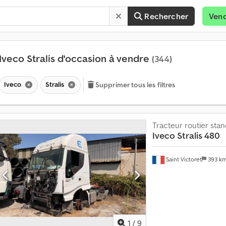
Rechercher
Ven
Iveco Stralis d'occasion à vendre
(344)
Iveco
Stralis
Supprimer tous les filtres
Tracteur routier sta
Iveco
Stralis 480
Saint Victoret
393 k
1
/
9