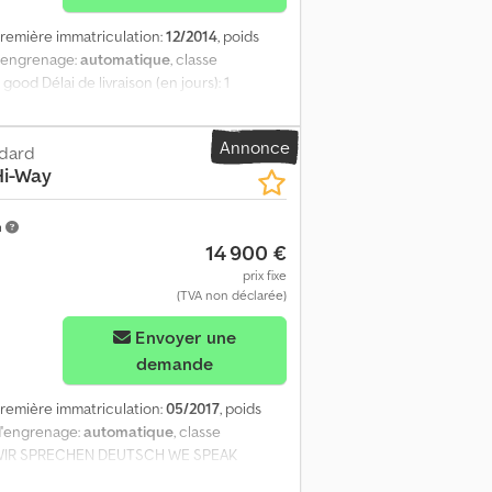
première immatriculation:
12/2014
, poids
d'engrenage:
automatique
, classe
good Délai de livraison (en jours): 1
Annonce
ndard
Hi-Way
m
14 900 €
prix fixe
(TVA non déclarée)
Envoyer une
demande
première immatriculation:
05/2017
, poids
 d'engrenage:
automatique
, classe
 WIR SPRECHEN DEUTSCH WE SPEAK
 GOVORIM SERPSKI FOLMI SHQIPE Délai