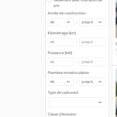
Seulement avec indication de
prix
f
Année de construction :
P
-
n
Kilométrage [km]:
-
É
Puissance [kW]:
-
t
Première immatriculation:
-
Type de carburant:
Classe d'émission:
H