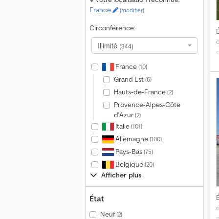
u
France
(modifier)
n
Circonférence:
É
Illimité
(344)
France
(10)
Grand Est
(6)
Hauts-de-France
(2)
R
Provence-Alpes-Côte
s
d'Azur
(2)
Italie
(101)
E
Allemagne
(100)
a
Pays-Bas
(75)
:
Belgique
(20)
9
Afficher plus
É
État
Neuf
(2)