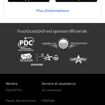
Mélangeur De Bitume
Plus d’informations
Müthing Autres Appareils
Véhicule De Chargement
TruckScout24.fr est sponsor officiel de :
Véhicule De Livraison
Véhicule De Manœuvre
Vendre
Service et assistance
Tarifs & Prix
Se connecter
Passer des annonces
FAQ/Aide