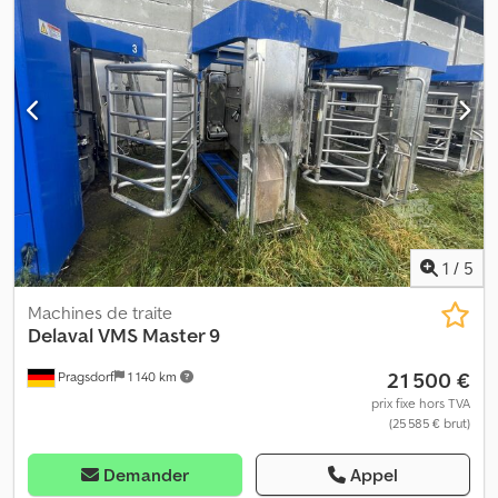
Posilactor 0100 16 kits de modernisation EasyPort 0110 SANS
pulsateurs 0120 SANS appareils de traite 0130 La salle de traite
est comme neuve et inutilisée ! 0140 La salle de traite n'a pas
encore été installée ! 0150 Pompe à vide RPS d'occasion
1
/
5
Machines de traite
Delaval
VMS Master 9
21 500 €
Pragsdorf
1 140 km
prix fixe hors TVA
(25 585 € brut)
Demander
Appel