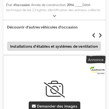
État:
d'occasion
, Année de construction:
2014
, _____Débit
technique de lait 2,2 kg/min, identification des animaux, collecte
de données,, Lieu de stockage : client Dedsx A R A Espfx Apyjck
Découvrir d'autres véhicules d'occasion
s
Installations d'étables et systèmes de ventilation
Annonce
Demander des images