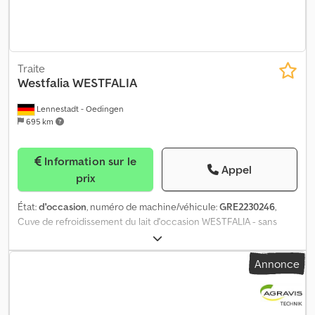
Traite
Westfalia
WESTFALIA
Lennestadt - Oedingen
695 km
Information sur le
Appel
prix
État:
d'occasion
, numéro de machine/véhicule:
GRE2230246
,
Cuve de refroidissement du lait d'occasion WESTFALIA - sans
groupe frigorifique - comprenant vanne à disque et
Djdpfxoqkrvye Apyeck réducteur Contact : Georg Geuecke
Annonce
Téléphone :