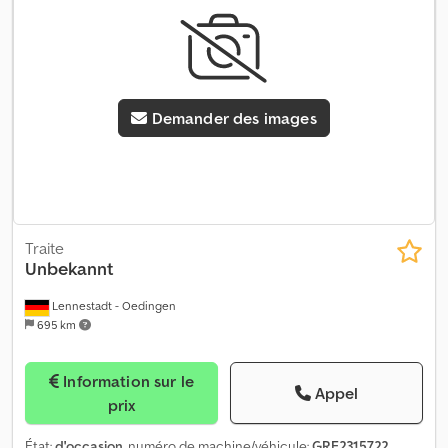
Demander des images
Traite
Unbekannt
Lennestadt - Oedingen
695 km
Information sur le
Appel
prix
État:
d'occasion
, numéro de machine/véhicule:
GRE2315722
,