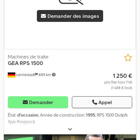
Demander des images
Machines de traite
GEA
RPS 1500
1 250 €
Lennestadt
695 km
prix fixe hors TVA
(1 488 € brut)
Demander
Appel
État:
d'occasion
, Année de construction:
1995
, RPS 1500 Dsdpfx
Ajyiv Rvopyock