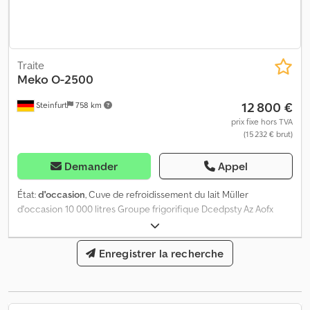
Traite
Meko
O-2500
12 800 €
Steinfurt
758 km
prix fixe hors TVA
(15 232 € brut)
Demander
Appel
État:
d'occasion
, Cuve de refroidissement du lait Müller
d'occasion 10 000 litres Groupe frigorifique Dcedpsty Az Aofx
Apyok
Enregistrer la recherche