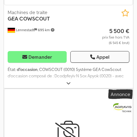
Machines de traite
GEA
COWSCOUT
5 500 €
Lennestadt
695 km
prix fixe hors TVA
(6 545 € brut)
Demander
Appel
État:
d'occasion
, COWSCOUT (0010) Système GEA CowScout
d’occasion composé de : Dcodpfeyiv N Sox Apyok (0020) - avec
surveillance de l'activité alimentaire et de la rumination (0030) -
avec 40 Rescounters (0040) - avec 1 station d’alimentation (0050)
Annonce
- avec gestion de troupeau GEA DP C21