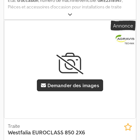
État:
d'occasion
, numéro de machine/véhicule:
GRE2318547
,
Pièces et accessoires d'occasion pour installations de traite
Contact : Gerd Vogt Téléphone : Dcedoqkhbajpfx Apyek
Annonce
Demander des images
Traite
Westfalia
EUROCLASS 850 2X6