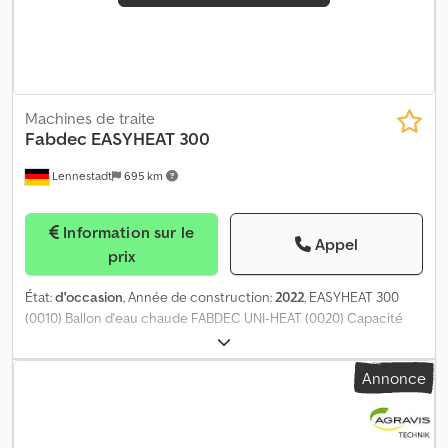
Machines de traite
Fabdec
EASYHEAT 300
Lennestadt
695 km
Information sur le
Appel
prix
État:
d'occasion
, Année de construction:
2022
, EASYHEAT 300
(0010) Ballon d'eau chaude FABDEC UNI-HEAT (0020) Capacité
305 litres, conception en acier inoxydable, (0030) y compris
isolation. Dcjdpfx Apexppvwsyok
Annonce