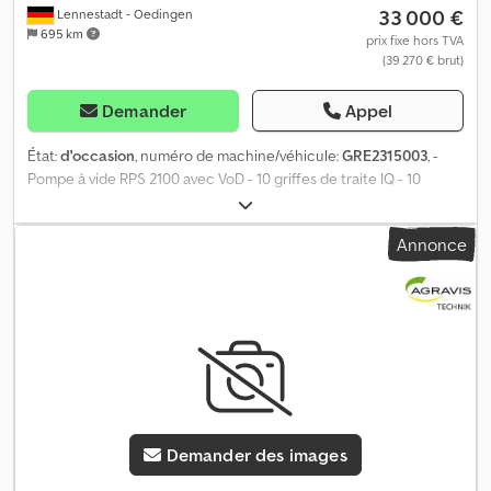
33 000 €
Lennestadt - Oedingen
695 km
prix fixe hors TVA
(39 270 € brut)
Demander
Appel
État:
d'occasion
, numéro de machine/véhicule:
GRE2315003
, -
Pompe à vide RPS 2100 avec VoD - 10 griffes de traite IQ - 10
supports de griffes de traite - 10 démontages Dematron 60 avec
Stimopuls - Support de tuyau Posiball - Retrait avec EasyStart -
Annonce
Tuyauterie de pression avec filtre - 80 pièces Répondeur
d'occasion - 2 cartes électroniques alimentation Dodpfx
Asqkigwjpyeck Stalle de traite d'occasion EuroClass 850 2x6
Contact : Michael Habbel-Schmidt Téléphone :
Demander des images