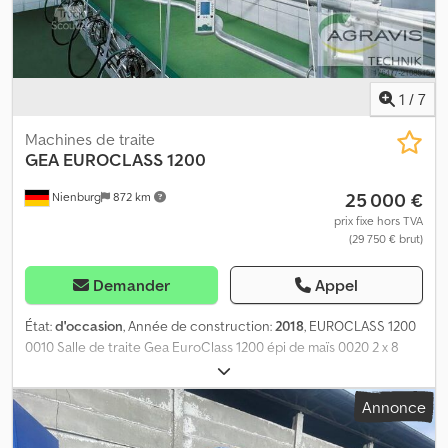
1
/
7
Machines de traite
GEA
EUROCLASS 1200
25 000 €
Nienburg
872 km
prix fixe hors TVA
(29 750 € brut)
Demander
Appel
État:
d'occasion
, Année de construction:
2018
, EUROCLASS 1200
0010 Salle de traite Gea EuroClass 1200 épi de maïs 0020 2 x 8
stalles autoportantes 0030 commande électrique des portes
0040 avec unité terminale 0050 Laiterie en tube de 70 mm
Annonce
Dedsydr Ugopfx Apyjck 0060 Ligne de pulsation de 90 mm 0070
Tuyauterie de rinçage et de pression 0080 Sinetherm E 0090 16