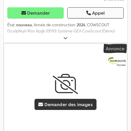
Demander
Appel
État:
nouveau
, Année de construction:
2024
, COWSCOUT
Dcsdpfeyiv Riox Apyjk (0010) Système GEA CowScout (Démo)
Annonce
Demander des images