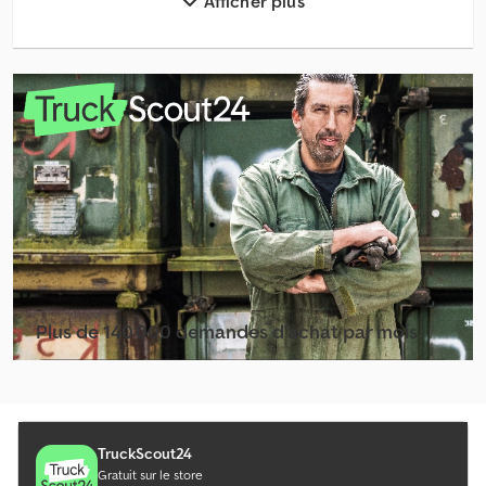
Afficher plus
Autres Rouleau-Compresseur
Autres Tech.de Fourrage
Autres Technologie De Transport Pour L'agriculture
Autres Tracteurs Routiers
Autres Transport Auto
Autres Transports Frigorifique
Autres Véhicule De Livraison
Autres Véhicule Frigorifique
Plus de 140 000 demandes d'achat par mois
Autres Véhicule/Citerne/Pompe À Fumier
Sélectionner le pack revendeur
Caisses Frigorifiques Amovibles
Equipement De Sèchage
TruckScout24
Gratuit sur le store