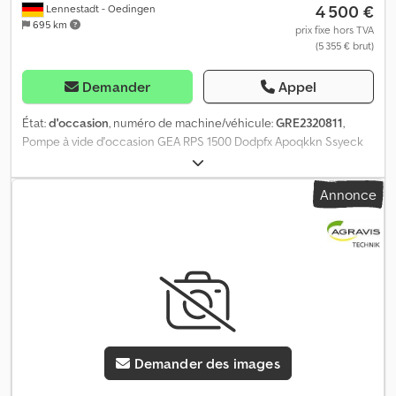
4 500 €
Lennestadt - Oedingen
695 km
prix fixe hors TVA
(5 355 € brut)
Demander
Appel
État:
d'occasion
, numéro de machine/véhicule:
GRE2320811
,
Pompe à vide d'occasion GEA RPS 1500 Dodpfx Apoqkkn Ssyeck
Annonce
Demander des images