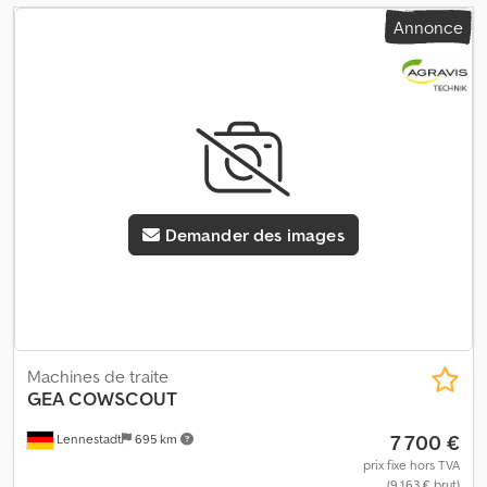
Annonce
Demander des images
Machines de traite
GEA
COWSCOUT
7 700 €
Lennestadt
695 km
prix fixe hors TVA
(9 163 € brut)