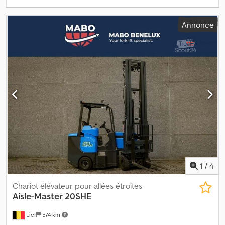
Annonce
1
/
4
Chariot élévateur pour allées étroites
Aisle-Master
20SHE
Lier
574 km