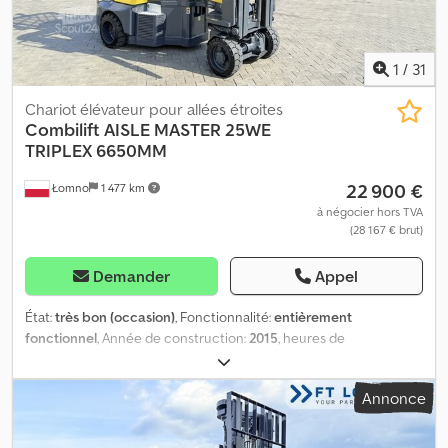
1
/
31
Chariot élévateur pour allées étroites
Combilift
AISLE MASTER 25WE
TRIPLEX 6650MM
22 900 €
Łomno
1 477 km
à négocier hors TVA
(28 167 € brut)
Demander
Appel
État:
très bon (occasion)
, Fonctionnalité:
entièrement
fonctionnel
, Année de construction:
2015
, heures de
fonctionnement:
6 723 h
, capacité de charge:
2 500 kg
, hauteur
de levage:
6 650 mm
, levée libre:
1 880 mm
, centre de gravité de
Annonce
la charge:
600 mm
, type de carburant:
électrique
, type de mât:
triplex
, hauteur de construction:
3 100 mm
, fabricant de moteurs:
ELECTRIC
, type d'engrenage:
hydrostatique
, capacité restante