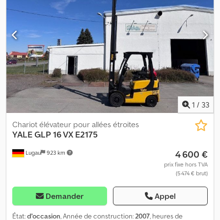
1
/
33
Chariot élévateur pour allées étroites
YALE
GLP 16 VX E2175
4 600 €
Lugau
923 km
prix fixe hors TVA
(5 474 € brut)
Demander
Appel
État:
d'occasion
, Année de construction:
2007
, heures de