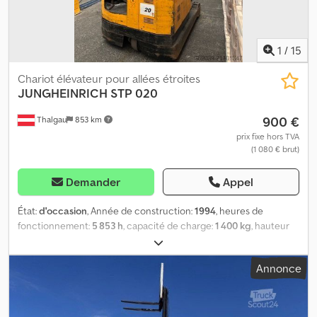
1
/
15
Chariot élévateur pour allées étroites
JUNGHEINRICH
STP 020
900 €
Thalgau
853 km
prix fixe hors TVA
(1 080 € brut)
Demander
Appel
État:
d'occasion
, Année de construction:
1994
, heures de
fonctionnement:
5 853 h
, capacité de charge:
1 400 kg
, hauteur
de levage:
9 000 mm
, type de carburant:
électrique
, hauteur de
construction:
3 200 mm
, type d'engrenage:
automatique
,
Annonce
Équipement:
cabine, protecteur de tête
, Prêt à être utilisé
immédiatement Crsdpsyd T Hdjfx Ah Ssf