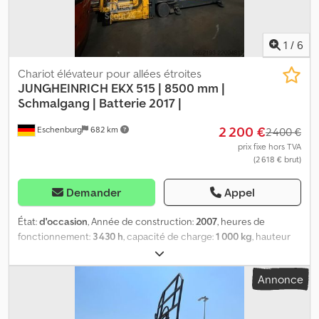
1
/
6
Chariot élévateur pour allées étroites
JUNGHEINRICH
EKX 515 | 8500 mm |
Schmalgang | Batterie 2017 |
2 200 €
Eschenburg
682 km
2 400 €
prix fixe hors TVA
(2 618 € brut)
Demander
Appel
État:
d'occasion
, Année de construction:
2007
, heures de
fonctionnement:
3 430 h
, capacité de charge:
1 000 kg
, hauteur
de levage:
8 500 mm
, type de carburant:
électrique
, type
d'engrenage:
automatique
, Jungheinrich EKX 515 | 8500 mm |
Annonce
Chariot pour allées étroites | Batterie 2017 ? Année de fabrication
: 2007 ? Année de fabrication de la batterie Hawker : 2017 ?
Tension batterie : 80 V ? Puissance nominale d’entraînement : 7,6