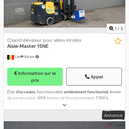
1
/
3
Chariot élévateur pour allées étroites
Aisle-Master
15NE
Lier
574 km
Information sur le
Appel
prix
État:
d'occasion
, Fonctionnalité:
entièrement fonctionnel
, Année
de construction:
2019
, heures de fonctionnement:
7 350 h
,
capacité de charge:
1 500 kg
, hauteur de levage:
6 650 mm
, levée
libre:
2 215 mm
, type de carburant:
électrique
, type de mât:
triplex
,
Annonce
couleur:
jaune
, L’Aisle-Master 15NE est un chariot élévateur à mât
rétractable conçu pour les allées étroites, fabriqué en 2019 et
ayant 7 350 heures de fonctionnement. Crsdpfx Ajzpwhzsh Sjf