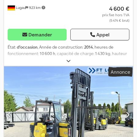
4 600 €
Lugau
923 km
prix fixe hors TVA
(5 474 € brut)
Demander
Appel
État:
d'occasion
, Année de construction:
2014
, heures de
fonctionnement:
10 600 h
, capacité de charge:
1 430 kg
, hauteur
de levage:
4 900 mm
, hauteur de construction:
4 900 mm
, type
d'engrenage:
automatique
, Équipement:
protecteur de tête
,
Annonce
Chariot élévateur grandes hauteurs YALE ERP 16VT bien
entretenu avec entraînement électrique Hauteur de levage : 4
900 mm Codpfxozb Ub Dj Ah Sorf Capacité de charge : 1 430 kg
Équipement de chargement Déplacement latéral Pour toute
question concernant l'équipement, veuillez nous appeler. Sous
réserve d'erreurs et de vente préalable !