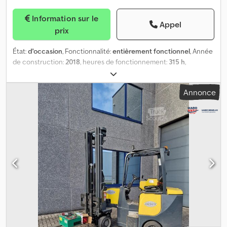
Information sur le
Appel
prix
État:
d'occasion
, Fonctionnalité:
entièrement fonctionnel
, Année
de construction:
2018
, heures de fonctionnement:
315 h
,
capacité de charge:
2 000 kg
, hauteur de levage:
8 050 mm
, levée
libre:
2 836 mm
, type de carburant:
électrique
, type de mât:
Annonce
triplex
, couleur:
bleu
, L’Aisle-Master est un chariot à mât
rétractable de 2018, ayant effectué 315 heures de
fonctionnement. Cedpfx Ahszpwnho Serf