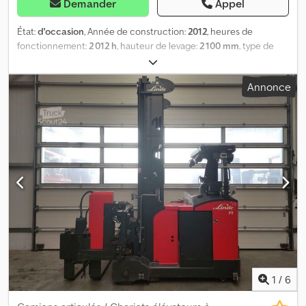
Demander
Appel
État:
d'occasion
, Année de construction:
2012
, heures de
fonctionnement:
2 012 h
, hauteur de levage:
2 100 mm
, type de
carburant:
diesel
, type d'engrenage:
automatique
, Équipement:
cabine, protecteur de tête
, Excellent état, prix fixe Cedpfx Asyd
Annonce
Tbbjh Sorf
1
/
6