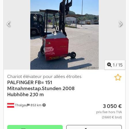
kW ? Longueur des fourches : 1200 mm ? Heures de
fonctionnement : 3430 h ? Poids à vide : 7426 kg ? Capacité
nominale de charge : 1000 kg ? Poids de la batterie : 2069 kg ?
Hauteur de levée : env. 8500 mm ? Déplacement latéral ?
Écarteur de fourches Crsdpfxsy Uvcqj Ah Sjf Sous réserve de
modifications et d'erreurs.
1
/
15
Chariot élévateur pour allées étroites
PALFINGER
FB= 151
Mitnahmestap.Stunden 2008
Hubhöhe 2,10 m
3 050 €
Thalgau
853 km
prix fixe hors TVA
(3 660 € brut)