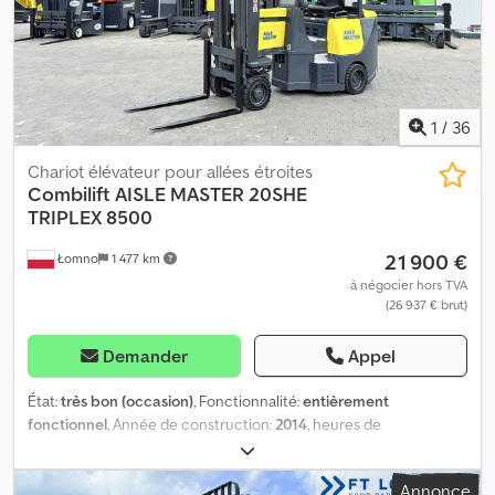
1
/
36
Chariot élévateur pour allées étroites
Combilift
AISLE MASTER 20SHE
TRIPLEX 8500
21 900 €
Łomno
1 477 km
à négocier hors TVA
(26 937 € brut)
Demander
Appel
État:
très bon (occasion)
, Fonctionnalité:
entièrement
fonctionnel
, Année de construction:
2014
, heures de
fonctionnement:
288 h
, capacité de charge:
2 000 kg
, hauteur de
levage:
8 500 mm
, levée libre:
3 000 mm
, centre de gravité de la
Annonce
charge:
600 mm
, type de carburant:
électrique
, type de mât: