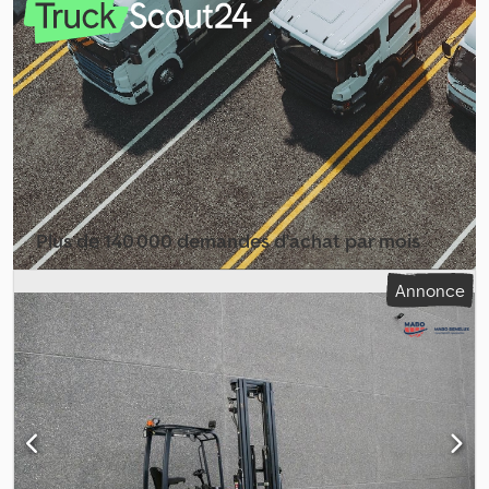
triplex
, couleur:
jaune
, L’Aisle-Master 25WHE est un chariot
élévateur à mât rétractable, conçu pour les allées étroites,
fabriqué en 2022 et ayant 1448 heures de fonctionnement.
Crodpfx Aozpwlgoh Sof
Plus de 140 000 demandes d'achat par mois
Sélectionner le pack revendeur
Annonce