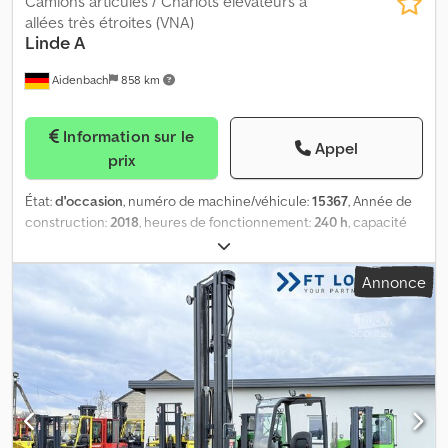
Camions articulés / Chariots élévateurs à
allées très étroites (VNA)
Linde
A
Aidenbach
858 km
Information sur le
Appel
prix
État:
d'occasion
, numéro de machine/véhicule:
15367
, Année de
construction:
2018
, heures de fonctionnement:
240 h
, capacité
de charge:
1 000 kg
, hauteur de levage:
4 690 mm
, hauteur de
construction:
3 400 mm
, longueur des fourches:
1 200 mm
, taille
Annonce
du pneu avant:
, taille de pneu arrière:
, poids total:
3 964 kg
, type
de moteur : Électrique, fabricant : Linde Credpfx Ahezllqij Sef