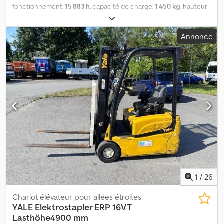
fonctionnement:
15 883 h
, capacité de charge:
1 450 kg
, hauteur
de levage:
4 900 mm
, type de carburant:
gaz
, type d'engrenage:
automatique
, Équipement:
protecteur de tête
, Chariot élévateur
Annonce
Yale GLP 16 VK en très bon état Équipement : Déplacement
latéral Toit de protection et bien plus Crodpfsy Aip Tjx Ah Sef
Pour toute question concernant l'équipement, veuillez nous
appeler. Sous réserve d’erreurs et de vente intermédiaire !
1
/
26
Chariot élévateur pour allées étroites
YALE
Elektrostapler ERP 16VT
Lasthöhe4900 mm