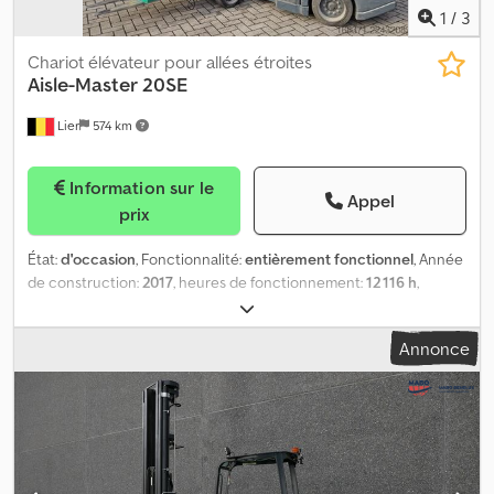
1
/
3
Chariot élévateur pour allées étroites
Aisle-Master
20SE
Lier
574 km
Information sur le
Appel
prix
État:
d'occasion
, Fonctionnalité:
entièrement fonctionnel
, Année
de construction:
2017
, heures de fonctionnement:
12 116 h
,
capacité de charge:
2 000 kg
, hauteur de levage:
6 000 mm
, levée
libre:
1 965 mm
, type de carburant:
électrique
, type de mât:
Annonce
triplex
, couleur:
jaune
, L’Aisle-Master 20 SE est un chariot
élévateur à faible largeur de voie fabriqué en 2017 et ayant
cumulé 12 116 heures de fonctionnement. Cedezpwmwopfx Ah
Ssrf