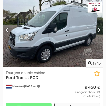
mm
, hauteur de l'espace de chargement:
400 mm
, Année de
construction:
2014
, Cabine: double Dedpfx Aeyc U Nweidswa
1
/
15
Fourgon double cabine
Ford
Transit FCD
9 450 €
Meerkerk
665 km
à négocier hors TVA
(11 434 € brut)