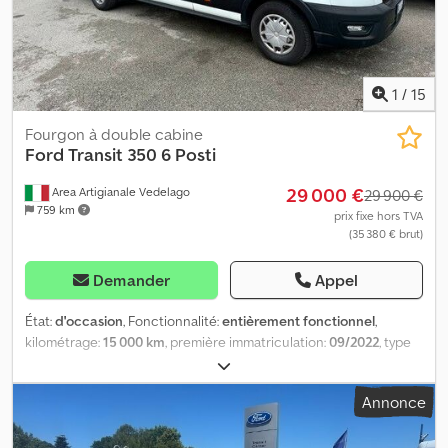
1
/
15
Fourgon à double cabine
Ford
Transit 350 6 Posti
29 000 €
Area Artigianale Vedelago
29 900 €
759 km
prix fixe hors TVA
(35 380 € brut)
Demander
Appel
État:
d'occasion
, Fonctionnalité:
entièrement fonctionnel
,
kilométrage:
15 000 km
, première immatriculation:
09/2022
, type
de carburant:
diesel
, poids maximal de charge:
950 kg
, poids total:
3 500 kg
, configuration d'essieux:
4x2
, carburant:
diesel
, efficacité
Annonce
énergétique:
D
, couleur:
blanc
, type d'engrenage:
mécanique
,
nombre de vitesses:
6
, classe d'émission:
Euro 6
, suspension:
acier
,
nombre de sièges:
6
, longueur totale:
6 704 mm
, largeur totale: