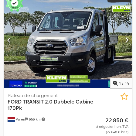
1
/
14
Plateau de chargement
FORD
TRANSIT 2.0 Dubbele Cabine
170Pk
22 850 €
Vuren
656 km
à négocier hors TVA
(27 648 € brut)