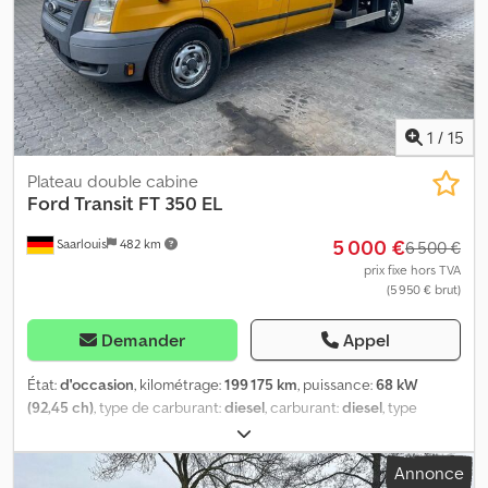
1
/
15
Plateau double cabine
Ford
Transit FT 350 EL
5 000 €
Saarlouis
482 km
6 500 €
prix fixe hors TVA
(5 950 € brut)
Demander
Appel
État:
d'occasion
, kilométrage:
199 175 km
, puissance:
68 kW
(92,45 ch)
, type de carburant:
diesel
, carburant:
diesel
, type
d'engrenage:
mécanique
, classe d'émission:
Euro 5
, volume de
l'espace de chargement:
2 m³
, longueur de l'espace de
Annonce
chargement:
2 080 mm
, largeur de l’espace de chargement:
2 100