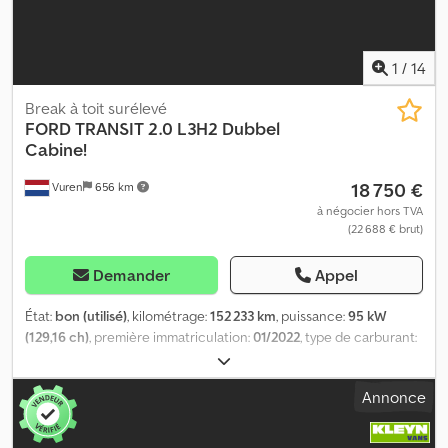
Plus d'informations = Veuillez contacter ATS Norway pour de plus
amples renseignements.
1
/
14
Break à toit surélevé
FORD
TRANSIT 2.0 L3H2 Dubbel
Cabine!
18 750 €
Vuren
656 km
à négocier hors TVA
(22 688 € brut)
Demander
Appel
État:
bon (utilisé)
, kilométrage:
152 233 km
, puissance:
95 kW
(129,16 ch)
, première immatriculation:
01/2022
, type de carburant:
diesel
, dimension des pneus:
235/65R16
, configuration d'essieux:
4x2
, empattement:
3 750 mm
, carburant:
diesel
, couleur:
blanc
,
Annonce
cabine conducteur:
cabine courte
, type d'engrenage:
automatique
, nombre de vitesses:
6
, classe d'émission:
Euro 6
,
suspension:
autre
, nombre de sièges:
6
, longueur totale:
5 900