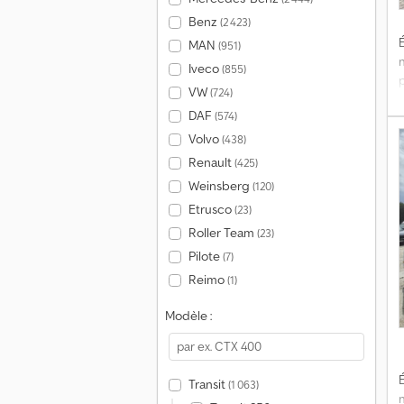
Benz
(2 423)
É
MAN
(951)
Iveco
(855)
VW
(724)
DAF
(574)
Volvo
(438)
Renault
(425)
Weinsberg
(120)
Etrusco
(23)
Roller Team
(23)
Pilote
(7)
Reimo
(1)
Modèle :
É
Transit
(1 063)