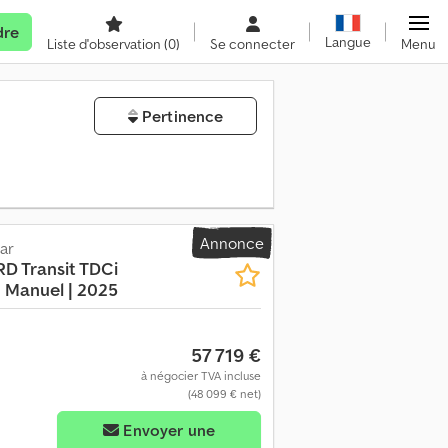
dre
Langue
Liste d'observation
(0)
Se connecter
Menu
Pertinence
Annonce
ar
RD Transit TDCi
h Manuel | 2025
57 719 €
à négocier TVA incluse
(48 099 € net)
Envoyer une