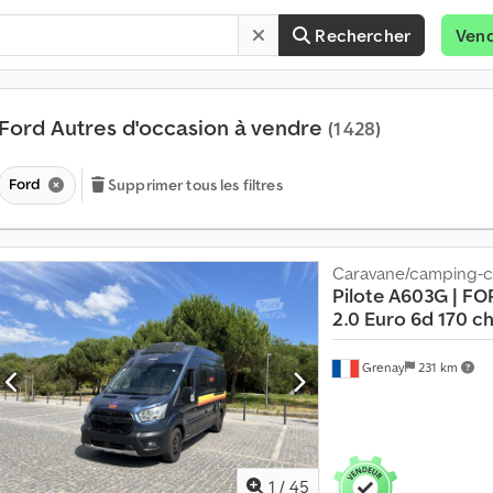
Rechercher
Ven
Ford Autres d'occasion à vendre
(1 428)
Ford
Supprimer tous les filtres
Caravane/camping-c
Pilote A603G | FO
2.0
Euro 6d 170 c
P
Grenay
231 km
l
u
s
d
e
1
/
45