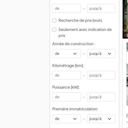
h
l
-
l
Recherche de prix bruts
Seulement avec indication de
prix
s
Année de construction :
n
-
E
d
Kilométrage [km]:
e
-
v
Puissance [kW]:
l
-
Première immatriculation:
f
o
É
-