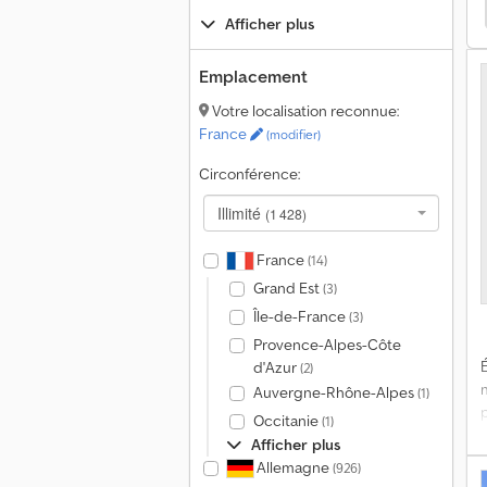
alifornia Coast Motorhomes/Caravanes
Fiat Ducato
Afficher plus
b
Emplacement
M
Votre localisation reconnue:
P
c
France
(modifier)
Circonférence:
Illimité
(1 428)
France
(14)
Grand Est
(3)
Île-de-France
(3)
Provence-Alpes-Côte
É
d'Azur
(2)
Auvergne-Rhône-Alpes
(1)
Occitanie
(1)
C
Afficher plus
v
Allemagne
(926)