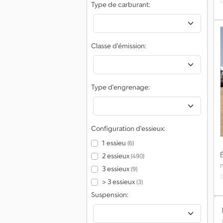
Type de carburant:
Classe d'émission:
M
Type d'engrenage:
c
7
Configuration d'essieux:
1 essieu
(6)
4
É
2 essieux
(490)
3 essieux
(9)
É
> 3 essieux
(3)
Suspension:
q
C