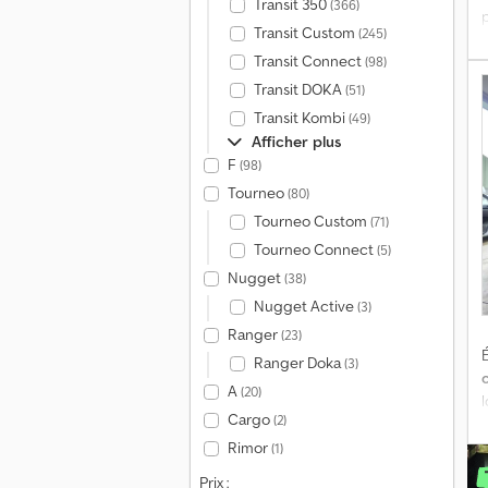
Transit 350
(366)
Transit Custom
(245)
Transit Connect
(98)
l
Transit DOKA
(51)
v
Transit Kombi
(49)
i
Afficher plus
F
(98)
Tourneo
(80)
Tourneo Custom
(71)
Tourneo Connect
(5)
Nugget
(38)
W
Nugget Active
(3)
Ranger
(23)
É
f
Ranger Doka
(3)
A
(20)
Cargo
(2)
Rimor
(1)
c
Prix :