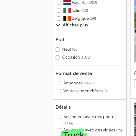
Pays-Bas
(202)
Italie
(121)
Belgique
(59)
Afficher plus
M
État
Neuf
(56)
s
Occasion
(1 372)
p
Format de vente
É
Annonces
(1 428)
Ventes aux enchères
(0)
C
Détails
Seulement avec des photos
d
(1 414)
Seulement avec des vidéos
(75)
V