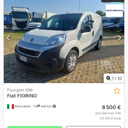
1
/
10
Fourgon tôlé
Fiat
FIORINO
8 500 €
Moncalieri - To
449 km
prix fixe hors TVA
(10 370 € brut)