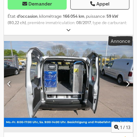
Demander
Appel
État:
d'occasion
, kilométrage:
166 054 km
, puissance:
59 kW
(80,22 ch)
, première immatriculation:
08/2017
, type de carburant:
diesel
, poids à vide:
1 165 kg
, poids maximal de charge:
535 kg
,
poids total:
1 700 kg
, couleur:
blanc
, type d'engrenage:
Annonce
mécanique
, nombre de sièges:
2
, volume de l'espace de
chargement:
2 m³
, longueur de l'espace de chargement:
1 510
mm
, largeur de l’espace de chargement:
1 434 mm
, hauteur de
l'espace de chargement:
1 191 mm
, Poids à vide : 1165 kg, poids
total autorisé : 1700 kg, dimensions du compartiment de
chargement (L x l x h) : 1 510 mm x 1 434 mm x 1 191 mm, volume du
compartiment de chargement : 2 m³, sièges en tissu,
FOURGONNETTE H1. Dksdpfx Ajzkyr Eobaer
1
/
13