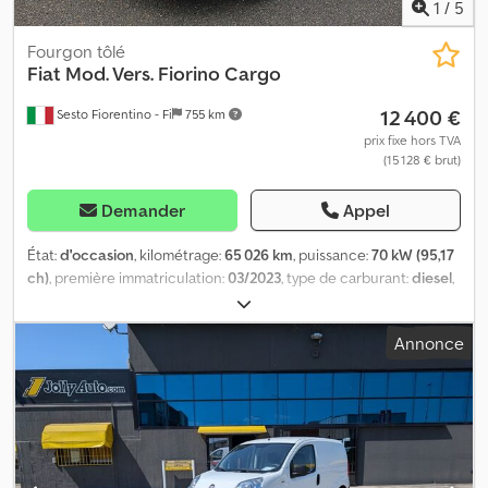
1
/
5
Fourgon tôlé
Fiat
Mod. Vers. Fiorino Cargo
12 400 €
Sesto Fiorentino - Fi
755 km
prix fixe hors TVA
(15 128 € brut)
Demander
Appel
État:
d'occasion
, kilométrage:
65 026 km
, puissance:
70 kW (95,17
ch)
, première immatriculation:
03/2023
, type de carburant:
diesel
,
couleur:
blanc
, type d'engrenage:
mécanique
, Couleur : blanc,
Véhicules utilitaires Fiat Fiorino Cargo, fourgon de série,
Annonce
COULEUR : BLANC, ANNÉE : 2023-03, KM : 65 026, PTAC : 1 820 kg,
CYLINDRÉE : 1 248 cm³, Euro 6, CARBURANT : diesel
Dsdpeyygdpofx Abaokr