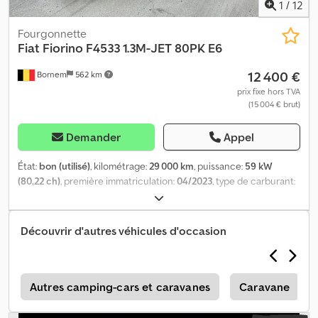
1
/
12
Fourgonnette
Fiat
Fiorino F4533 1.3M-JET 80PK E6
12 400 €
Bornem
562 km
prix fixe hors TVA
(15 004 € brut)
Demander
Appel
État:
bon (utilisé)
, kilométrage:
29 000 km
, puissance:
59 kW
(80,22 ch)
, première immatriculation:
04/2023
, type de carburant:
diesel
, carburant:
diesel
, couleur:
gris clair
, type d'engrenage:
mécanique
, nombre de vitesses:
5
, classe d'émission:
Euro 6
,
nombre de sièges:
2
, Année de construction:
2023
, Équipement:
Découvrir d'autres véhicules d'occasion
climatisation, régulation électrique des vitres, système de
navigation, verrouillage centralisé
, = Options et équipements
supplémentaires = - Kit mains libres - Vitres électriques à l'avant -
Airbag conducteur - Climatisation - Radio/DAB/Bluetooth =
é
Autres camping-cars et caravanes
Caravane
Informations complémentaires = Nombre de portes : 4 Cabine :
simple Dkodpfouxbnfox Abasr Nombre de cylindres : 4 Cylindrée