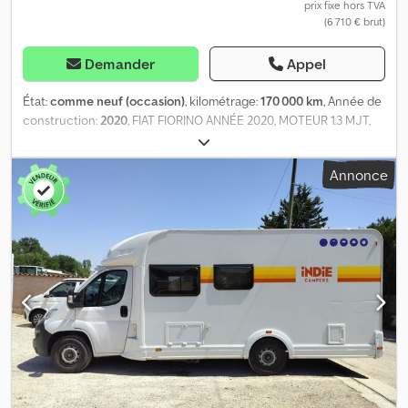
prix fixe hors TVA
(6 710 € brut)
Demander
Appel
État:
comme neuf (occasion)
, kilométrage:
170 000 km
, Année de
construction:
2020
, FIAT FIORINO ANNÉE 2020, MOTEUR 1.3 MJT,
170 000 KM, ATELIER MOBILE, CLIMATISATION, RADIO D’ORIGINE,
COMMANDES AU VOLANT, ENTRETIEN RÉALISÉ, GARANTIE 1 AN.
Annonce
POSSIBILITÉ DE FINANCEMENT. Dkodpfxsvnzqhj Abaor