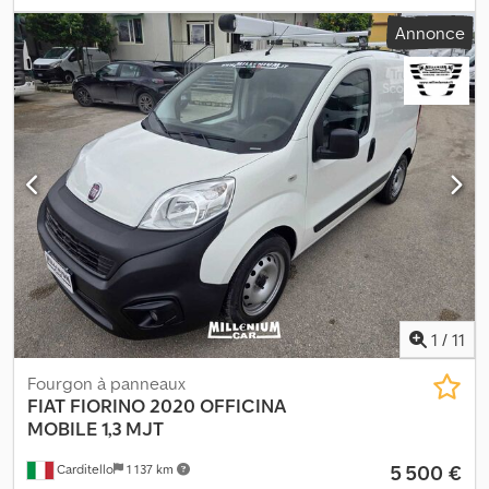
Équipement:
ABS, airbag
, FIAT FIORINO CARGO SX 1.3 MJET 80
Annonce
CH - EURO 6 Dkodpfey Itxvex Abaer CHARGE UTILE : 535 KG
CLIMATISATION TVA INCLUSE FINANCEMENT PERSONNALISÉ
POSSIBLE AUSSI SANS APPORT, EGALEMENT AVEC PETITES
MENSUALITÉS, JUSQU’À 84 MOIS REPRISES ET PRIME À LA CASSE
POSSIBLES Kilométrage CERTIFIÉ tant sur le contrat que sur la
facture. Malgré le soin apporté à l’indication de toutes les
caractéristiques du véhicule proposé, des divergences peuvent
exister au niveau des équipements indiqués et/ou des
photographies. Nous vous invitons à vérifier les descriptions avec
l’un de nos conseillers, qui reste à votre disposition pour toute
information complémentaire.
1
/
11
Fourgon à panneaux
FIAT
FIORINO 2020 OFFICINA
MOBILE 1,3 MJT
5 500 €
Carditello
1 137 km