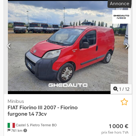
Annonce
du moteur : 1 300 cm³ Intérieur : noir État technique : bon État
visuel : bon Garantie : Aucune
1
/
12
Minibus
FIAT
Fiorino III 2007 - Fiorino
furgone 1.4 73cv
1 000 €
Castel S. Pietro Terme BO
761 km
prix fixe hors TVA