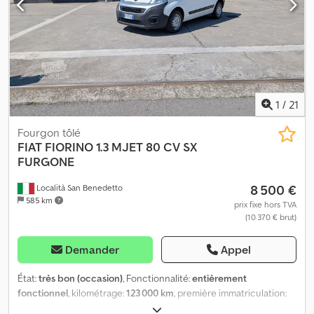
1
/
21
Fourgon tôlé
FIAT
FIORINO 1.3 MJET 80 CV SX
FURGONE
8 500 €
Località San Benedetto
585 km
prix fixe hors TVA
(10 370 € brut)
Demander
Appel
État:
très bon (occasion)
, Fonctionnalité:
entièrement
fonctionnel
, kilométrage:
123 000 km
, première immatriculation:
03/2018
, couleur:
blanc
, Année de construction:
2018
,