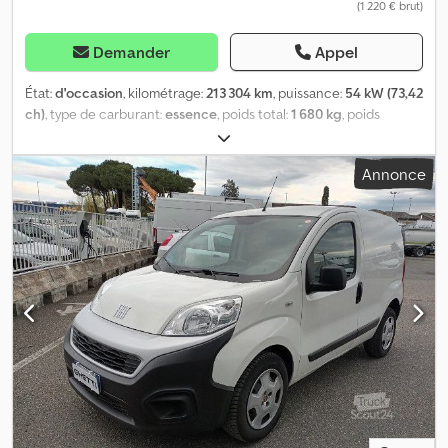
(1 220 € brut)
Demander
Appel
État:
d'occasion
, kilométrage:
213 304 km
, puissance:
54 kW (73,42
ch)
, type de carburant:
essence
, poids total:
1 680 kg
, poids
maximal de charge:
535 kg
, première immatriculation:
01/2013
,
classe d'émission:
Euro 5
, nombre de sièges:
2
, Équipement:
ABS,
Annonce
direction assistée
, VÉHICULE RÉSERVÉ UNIQUEMENT AUX
PROFESSIONNELS Pour informations Djdpfoymm Rhsx Abaekr