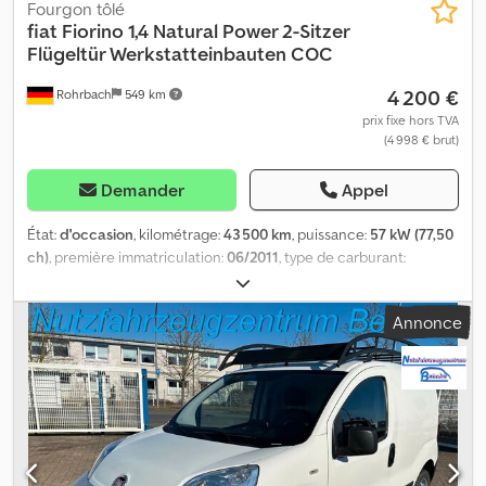
Fourgon tôlé
fiat
Fiorino 1,4 Natural Power 2-Sitzer
Flügeltür Werkstatteinbauten COC
4 200 €
Rohrbach
549 km
prix fixe hors TVA
(4 998 € brut)
Demander
Appel
État:
d'occasion
, kilométrage:
43 500 km
, puissance:
57 kW (77,50
ch)
, première immatriculation:
06/2011
, type de carburant:
essence
, poids à vide:
1 345 kg
, poids total:
1 750 kg
, carburant:
super 95
, consommation de carburant (urbaine):
8,6 l/100km
,
Annonce
consommation de carburant (extra-urbain):
5,3 l/100km
,
consommation de carburant (mixte):
6,5 l/100km
, couleur:
gris
,
cabine conducteur:
autre
, type d'engrenage:
mécanique
, classe
d'émission:
Euro 5
, suspension:
autre
, nombre de sièges:
5
,
longueur totale:
3 959 mm
, Année de construction:
2011
, hauteur
de construction:
1 720 mm
, Équipement:
ABS, airbag, système
d'antidémarrage, verrouillage centralisé
, Équipement spécial :
Peinture métallisée, prise de courant (raccord 12 V) dans le