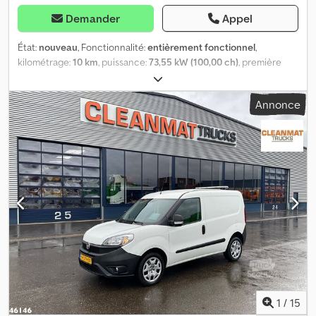
Demander
Appel
État:
nouveau
, Fonctionnalité:
entièrement fonctionnel
,
kilométrage:
10 km
, puissance:
73,55 kW (100,00 ch)
, première
immatriculation:
12/2026
, type de carburant:
diesel
, état des
pneus:
100 pourcentage
, carburant:
diesel
, couleur:
blanc
, type
Annonce
d'engrenage:
mécanique
, nombre de vitesses:
6
, classe
d'émission:
Euro 6
, nombre de sièges:
3
, Année de construction:
2025
, Équipement:
ABS, Android Auto, Apple CarPlay, Bluetooth,
Port USB, assistance au maintien de voie, climatisation,
climatisation de stationnement, historique complet d'entretien,
ordinateur de bord, phares antibrouillard, porte coulissante,
protecteur de lame de scie, régulateur de vitesse, rétroviseur
électrique, système de navigation, verrouillage centralisé
,
Véhicule neuf. Immatriculé depuis un jour seulement.
Crjdpjyntkksfx Agxof Disponible sur stock.
1
/
15