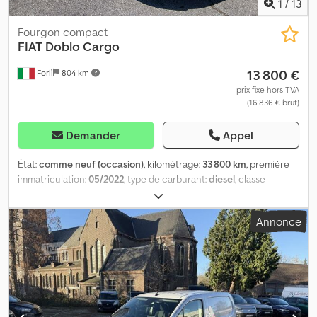
1
/
13
Fourgon compact
FIAT
Doblo Cargo
13 800 €
Forlì
804 km
prix fixe hors TVA
(16 836 € brut)
Demander
Appel
État:
comme neuf (occasion)
, kilométrage:
33 800 km
, première
immatriculation:
05/2022
, type de carburant:
diesel
, classe
d'émission:
Euro 6
, FIAT DOBLÒ 1.6 MTJ2 CARGO SX Mise en
circulation : 05/2022 33 800 km 1 600 cm³, 105 ch, Euro 6 Crjdpfsy
Annonce
Ty Ibjx Agxof Véhicule en état neuf ! Premier propriétaire, bien
équipé ! Finançable Garantie 12 mois LE VÉHICULE SE TROUVE
SUR NOTRE SITE DE SANTARCANGELO DI R. (RIMINI) Notre
entreprise est présente sur le marché depuis 1979 avec
professionnalisme et engagement. Nous proposons la vente,
l’entretien et les pièces détachées pour camions, utilitaires et
véhicules industriels, neufs et d’occasion, avec un atelier