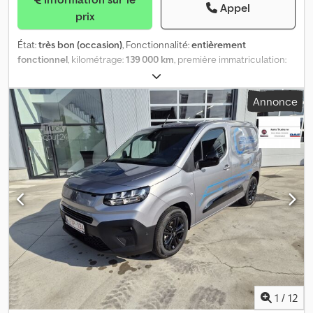
Appel
prix
État:
très bon (occasion)
, Fonctionnalité:
entièrement
fonctionnel
, kilométrage:
139 000 km
, première immatriculation:
04/2021
, type de carburant:
diesel
, poids maximal de charge:
631
kg
, poids total:
2 145 kg
, prochaine inspection (TÜV):
04/2027
,
Annonce
carburant:
diesel
, efficacité énergétique:
D
, couleur:
blanc
,
cabine conducteur:
cabine courte
, nombre de vitesses:
6
, classe
d'émission:
Euro 6d
, nombre de sièges:
2
, longueur totale:
4 406
mm
, largeur totale:
1 832 mm
, longueur de l'espace de
chargement:
1 700 mm
, Année de construction:
2021
,
Équipement:
ABS, Port USB, airbag, climatisation,
immatriculation de camion, ordinateur de bord, porte
coulissante, système start-stop, verrouillage centralisé,
véhicule non-fumeur
, FIAT DOBLO' 1.6 JTD 105 CV, année 2021,
avec 139 000 km. Un seul propriétaire. 2 places. Climatisation.
Contrôle technique valide. Porte latérale coulissante. Norme
Euro 6D. Charge utile de 631 kg. Entretien complet effectué
récemment, avec remplacement de la courroie de distribution.
Credpfxeznkwaj Agxof
1
/
12