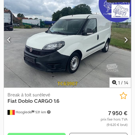
1
/
14
Break à toit surélevé
Fiat
Doblo CARGO 1.6
7 950 €
Hooglede
531 km
prix fixe hors TVA
(9 620 € brut)