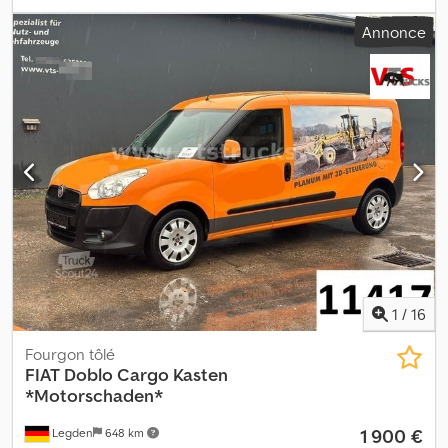
vitesses:
5
, classe d'émission:
Euro 6
, nombre de sièges:
3
, Année
Annonce
de construction:
2022
, Nombre de portes : 5 Cabine : simple
Nombre de cylindres : 4 Cylindrée moteur : 1 600 cc État
technique : très bon État visuel : très bon Crjdew R Uucjpfx Agxsf
Dommages : aucun Garantie : aucune
1
/
16
Fourgon tôlé
FIAT
Doblo Cargo Kasten
*Motorschaden*
1 900 €
Legden
648 km