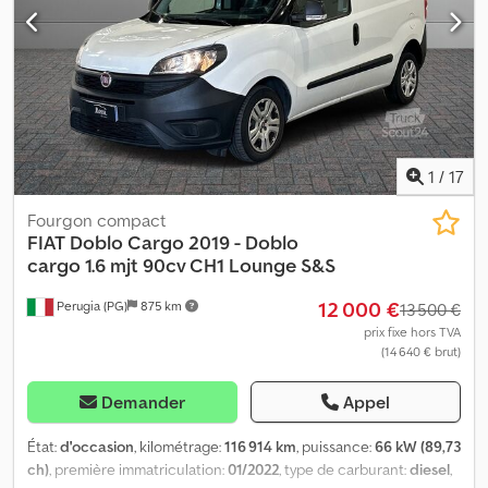
1
/
17
Fourgon compact
FIAT
Doblo Cargo 2019 - Doblo
cargo 1.6 mjt 90cv CH1 Lounge S&S
12 000 €
Perugia (PG)
875 km
13 500 €
prix fixe hors TVA
(14 640 € brut)
Demander
Appel
État:
d'occasion
, kilométrage:
116 914 km
, puissance:
66 kW (89,73
ch)
, première immatriculation:
01/2022
, type de carburant:
diesel
,