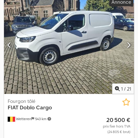
Annonce
couleur:
blanc
, type d'engrenage:
mécanique
, nombre de
vitesses:
6
, nombre de sièges:
2
, Année de construction:
2025
,
Équipement:
ABS, Android Auto, Bluetooth, Port USB, assistance
au maintien de voie, caméra de recul, climatisation, historique
complet d'entretien, ordinateur de bord, porte coulissante,
régulateur de vitesse, régulation électrique des vitres, système
de navigation, verrouillage centralisé
, Véhicule neuf. Immatriculé
depuis un jour. Cjdjx Sw Rdepfx Agxsrf Nombreuses options.
1
/
21
Fourgon tôlé
FIAT
Doblo Cargo
20 500 €
Wetteren
543 km
prix fixe hors TVA
(24 805 € brut)