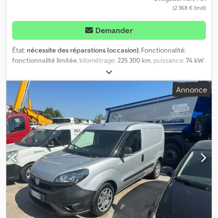
(2 368 € brut)
Demander
État:
nécessite des réparations (occasion)
, Fonctionnalité:
fonctionnalité limitée
, kilométrage:
225 300 km
, puissance:
74 kW
(100,61 ch)
, première immatriculation:
12/2013
, type de carburant:
diesel
, prochaine inspection (TÜV):
06/2026
, couleur:
blanc
, type
Annonce
d'engrenage:
mécanique
, nombre de sièges:
2
, Année de
construction:
2013
, Équipement:
ABS, airbag, historique complet
d'entretien, programme électronique de stabilité (ESP)
, Doblo
Maxi en très bon état à vendre, Équipement : Aide au
stationnement arrière Attelage amovible Pack Blue&Me avec
radio CD Roue de secours Plancher en bois propre et en bon
état dans le compartiment de chargement, avec revêtement
latéral Petite fenêtre de camping dans la porte coulissante
Barres de toit Thule 8 pneus Moteur, boîte de vitesses et pneus
en bon état Quelques défauts mineurs à corriger pour un
nouveau contrôle technique, par exemple les freins avant
(presque à la limite d'usure) Credpfx Agszq Rxpoxsf Vente
uniquement aux professionnels, avec exclusion de garantie pour