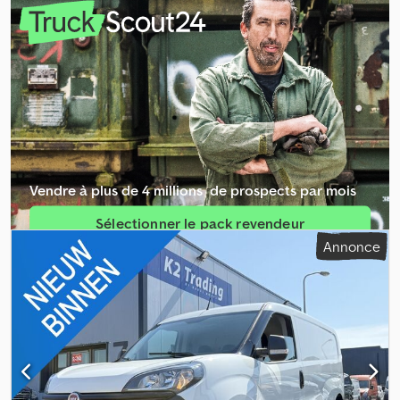
143 g/km
, consommation de carburant (urbaine):
6,4 l/100km
,
consommation de carburant (extra-urbain):
4,7 l/100km
,
consommation de carburant (mixte):
5,4 l/100km
, couleur:
blanc
,
type d'engrenage:
mécanique
, classe d'émission:
Euro 6
, nombre
de sièges:
2
, vitesse maximale:
161 km/h
, Équipement:
ABS, airbag,
climatisation, contrôle de traction, phares antibrouillard, porte
coulissante, programme électronique de stabilité (ESP),
système d'antidémarrage, verrouillage centralisé
, Airbag
passager, rétroviseurs extérieurs chauffants, direction assistée,
radio/tuner, vitrage teinté, lève-vitres électriques, colonne de
Vendre à plus de 4 millions ­ de prospects par mois
direction réglable, volant multifonction, filtre à pollen, habillage
complet, cloison de séparation, cloison sans fenêtre, portes
Sélectionner le pack revendeur
arrière vitrées, feux de jour à LED, rétroviseurs extérieurs
Annonce
rabattables, rétroviseurs extérieurs électriques, kit mains libres,
Créer une annonce unique
kit mains libres Bluetooth, siège conducteur réglable en hauteur,
prise USB, aide au démarrage en côte, système Start-Stop,
régulation antipatinage (ASR), troisième feu stop, affichage de la
température extérieure, feux de jour, verrouillage centralisé avec
télécommande, écran tactile, roue de secours, pack fumeur, roue
de secours, feux de jour à LED, rétroviseurs extérieurs
partiellement peints couleur carrosserie, pack fumeur : allume-