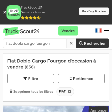
TruckScout24
Vers l'application
Gratuit sur le store
Vendre
Rechercher
Fiat Doblo Cargo Fourgon d'occasion à
vendre
(856)
Filtre
Pertinence
FIAT
Supprimer tous les filtres
Annonce