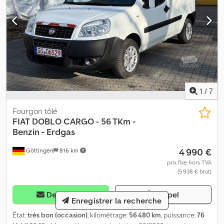
1
/
7
Fourgon tôlé
FIAT
DOBLO CARGO - 56 TKm -
Benzin - Erdgas
4 990 €
Göttingen
816 km
prix fixe hors TVA
(5 938 € brut)
Demander
Appel
Enregistrer la recherche
État:
très bon (occasion)
, kilométrage:
56 480 km
, puissance:
76