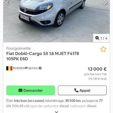
1
/
4
Fourgonnette
Fiat
Doblò-Cargo SX 1,6 MJET F4178
105PK E6D
13 000 €
BORNEM
563 km
prix fixe hors TVA
(15 730 € brut)
Demander
Appel
État:
très bon (occasion)
, kilométrage:
39 500 km
, puissance:
77
kW (104,69 ch)
, type de carburant:
diesel
, carburant:
diesel
,
couleur:
argenté
, type d'engrenage:
mécanique
, nombre de