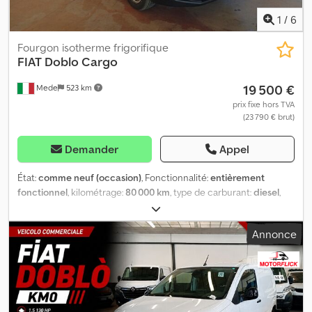
1
/
6
Fourgon isotherme frigorifique
FIAT
Doblo Cargo
19 500 €
Mede
523 km
prix fixe hors TVA
(23 790 € brut)
Demander
Appel
État:
comme neuf (occasion)
, Fonctionnalité:
entièrement
fonctionnel
, kilométrage:
80 000 km
, type de carburant:
diesel
,
carburant:
diesel
, couleur:
blanc
, type d'engrenage:
mécanique
,
nombre de vitesses:
6
, classe d'émission:
Euro 6
, Année de
Annonce
construction:
2024
, Équipement:
ABS, AdBlue, Android Auto,
Bluetooth, EBS (Système de freinage électronique), Port USB,
airbag, climatisation, contrôle de traction, filtre à particules,
ordinateur de bord, phares antibrouillard, porte coulissante,
programme électronique de stabilité (ESP), régulateur de
vitesse, verrouillage centralisé
, Fiat Doblò Frigo 0/4 degrés 1.5 130