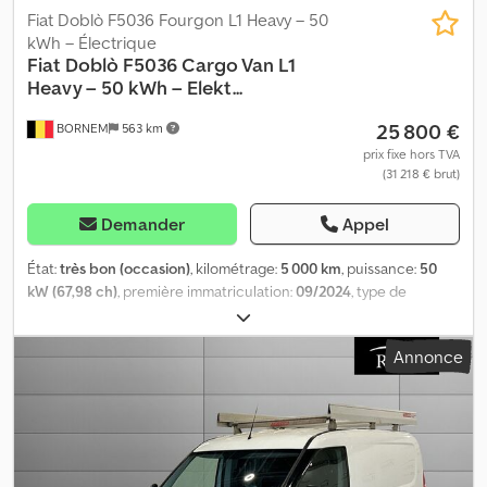
Fiat Doblò F5036 Fourgon L1 Heavy – 50
kWh – Électrique
Fiat
Doblò F5036 Cargo Van L1
Heavy – 50 kWh – Elekt...
25 800 €
BORNEM
563 km
prix fixe hors TVA
(31 218 € brut)
Demander
Appel
État:
très bon (occasion)
, kilométrage:
5 000 km
, puissance:
50
kW (67,98 ch)
, première immatriculation:
09/2024
, type de
carburant:
électrique
, carburant:
électricité
, couleur:
argenté
,
type d'engrenage:
automatique
, classe d'émission:
Euro 6
,
Annonce
nombre de sièges:
3
, Année de construction:
2024
, Nombre de
portes : 5 Cabine : simple Crsdpfx Agezlhwxexsf État technique :
très bon État visuel : très bon Dommages : aucun Garantie :
aucune