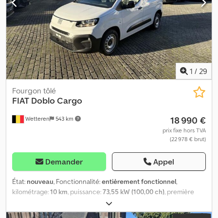
spécialisé. Contactez-nous pour un devis. Le véhicule est
disponible dans notre agence de Santarcangelo di Romagna (RN),
via della Quercia 2. NOUS VOUS ATTENDONS !
1
/
29
Fourgon tôlé
FIAT
Doblo Cargo
18 990 €
Wetteren
543 km
prix fixe hors TVA
(22 978 € brut)
Demander
Appel
État:
nouveau
, Fonctionnalité:
entièrement fonctionnel
,
kilométrage:
10 km
, puissance:
73,55 kW (100,00 ch)
, première
immatriculation:
09/2025
, type de carburant:
diesel
, dimension
des pneus:
15'
, carburant:
diesel
, Émissions de CO₂:
129 g/km
,