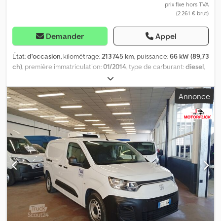
prix fixe hors TVA
(2 261 € brut)
Demander
Appel
État:
d'occasion
, kilométrage:
213 745 km
, puissance:
66 kW (89,73
ch)
, première immatriculation:
01/2014
, type de carburant:
diesel
,
couleur:
orange
, type d'engrenage:
mécanique
, Équipement:
a
eu un accident, climatisation
, ! Panne moteur !----* 2 places
Annonce
assises * Boîte de vitesses manuelle 5 rapports * Radio Cjdpfx
Agox I Uu Sjxsrf * Fourgon tôlé * Attelage de remorque -----
Numéro de véhicule interne : 11417----Sous réserve d’erreurs et
de vente préalable. Support WhatsApp disponible ! Pour toute
question concernant le véhicule ou pour plus d'informations,
écrivez-nous facilement via WhatsApp. WhatsApp en allemand,
anglais, arabe.