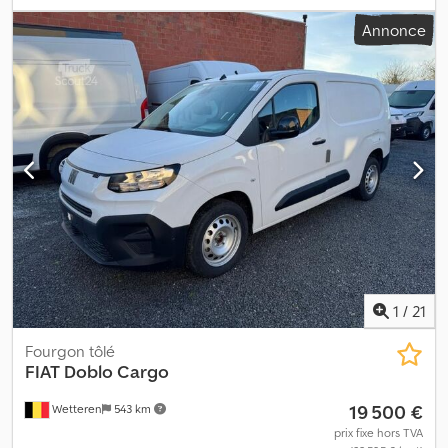
vitesses:
6
, classe d'émission:
Euro 6
, nombre de sièges:
3
, Année
Annonce
de construction:
2024
, Équipement:
ABS, AdBlue, Bluetooth, Port
USB, airbag, climatisation, contrôle de traction, filtre à
particules, ordinateur de bord, phares antibrouillard, porte
coulissante, régulateur de vitesse, verrouillage centralisé
, Fiat
Doblò 1.5 130 ch KM0 Pack Tekno Disponible immédiatement 18
000,00 euros HT Cjdpfx Agoy Twbroxorf
1
/
21
Fourgon tôlé
FIAT
Doblo Cargo
19 500 €
Wetteren
543 km
prix fixe hors TVA