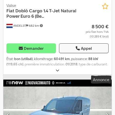
Valise
Fiat
Doblò Cargo 1.4 T-Jet Natural
Power Euro 6 (Be...
8 500 €
ANDELST
682 km
prix fixe hors TVA
(10 285 € brut)
Demander
Appel
État:
bon (utilisé)
, kilométrage:
60 491 km
, puissance:
88 kW
(119,65 ch)
, première immatriculation:
01/2018
, type de carburant:
essence
, dimension des pneus:
195/60 R16C
, configuration
d'essieux:
4x2
, empattement:
2 750 mm
, carburant:
super 95
,
Annonce
Émissions de CO₂:
173 g/km
, capacité du réservoir de carburant:
22 l
, type d'engrenage:
mécanique
, nombre de vitesses:
6
, classe
d'émission:
Euro 6
, nombre de sièges:
2
, longueur totale:
4 500
mm
, largeur totale:
1 850 mm
, hauteur totale:
2 000 mm
, charge
admissible sur essieu (essieu 1):
1 090 kg
, charge maximale
autorisée par essieu (essieu 2):
1 450 kg
, Année de construction:
2018
, Équipement:
ABS, aide au démarrage en côte, attelage