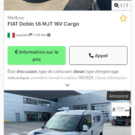
les défauts matériels.
1
/
7
Minibus
FIAT
Doblo 1.6 MJT 16V Cargo
Lusciano
1 127 km
Information sur le
Appel
prix
État:
d'occasion
, type de carburant:
diesel
, type d'engrenage:
mécanique
, première immatriculation:
05/2021
, classe d'émission:
Euro 6
, couleur:
blanc
, nombre de sièges:
3
, Année de
construction:
2021
, Équipement:
climatisation, direction assistée,
Annonce
filtre à particules, régulateur de vitesse, verrouillage centralisé
,
FOURGON. VERSION 1.6 MJT 16V. VÉHICULE EN PARFAIT ÉTAT.
Cedpozhhfhsfx Agxerf