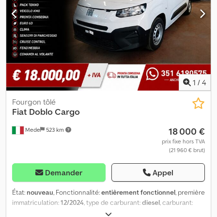
ch 80 000 km Aménagement Lauri Prise 220V Véhicule en
excellent état Garantie Cjdpoy T H Izsfx Agxsrf
1
/
4
Fourgon tôlé
Fiat
Doblo Cargo
18 000 €
Mede
523 km
prix fixe hors TVA
(21 960 € brut)
Demander
Appel
État:
nouveau
, Fonctionnalité:
entièrement fonctionnel
, première
immatriculation:
12/2024
, type de carburant:
diesel
, carburant:
diesel
, couleur:
blanc
, type d'engrenage:
mécanique
, nombre de