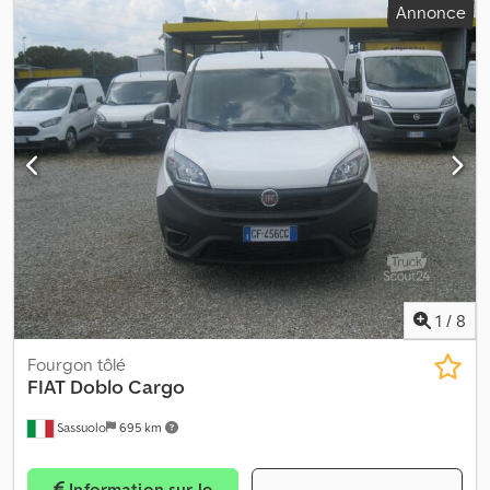
Annonce
Agxof
1
/
8
Fourgon tôlé
FIAT
Doblo Cargo
Sassuolo
695 km
Information sur le