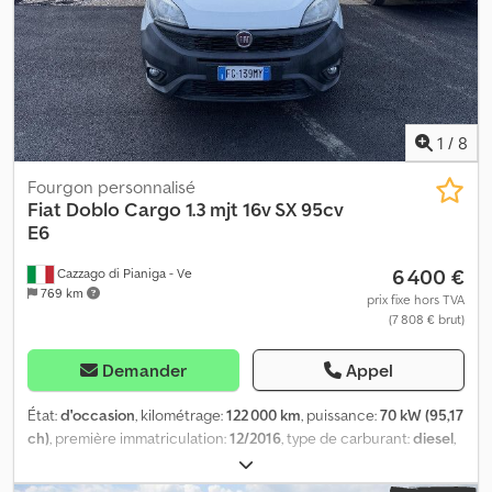
1
/
8
Fourgon personnalisé
Fiat
Doblo Cargo 1.3 mjt 16v SX 95cv
E6
6 400 €
Cazzago di Pianiga - Ve
769 km
prix fixe hors TVA
(7 808 € brut)
Demander
Appel
État:
d'occasion
, kilométrage:
122 000 km
, puissance:
70 kW (95,17
ch)
, première immatriculation:
12/2016
, type de carburant:
diesel
,
poids total:
2 070 kg
, couleur:
blanc
, type d'engrenage:
mécanique
, Poids total admissible : 2 070 kg Credjzp Sz Nspfx