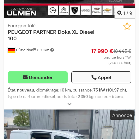
1
/
9
Fourgon tôlé
PEUGEOT
PARTNER Doka XL Diesel
100
17 990 €
Düsseldorf
650 km
18 445 €
prix fixe hors TVA
(21 408 € brut)
Demander
Appel
État:
nouveau
, kilométrage:
10 km
, puissance:
75 kW (101,97 ch)
,
type de carburant:
diesel
, poids total:
2 350 kg
, couleur:
blanc
,
type d'engrenage:
mécanique
, classe d'émission:
Euro 6
, nombre
de sièges:
5
, Année de construction:
2026
, Équipement:
ABS,
Annonce
climatisation, filtre à particules, programme électronique de
stabilité (ESP), système de navigation, verrouillage centralisé
,
Votre interlocuteur direct : Andreas Kawa, responsable des
ventes de véhicules utilitaires. Téléphone : | Courriel : Équipement