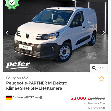
1
/
15
Fourgon tôlé
Peugeot
e-PARTNER M Elektro
Klima+SH+FSH+LH+Kamera
23 000 €
Eschwege
797 km
24 000 €
prix fixe hors TVA
(27 370 € brut)