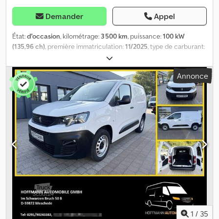
Demander
Appel
État:
d'occasion
, kilométrage:
3 500 km
, puissance:
100 kW
(135,96 ch)
, première immatriculation:
11/2025
, type de carburant:
électrique
, prochaine inspection (TÜV):
11/2027
, carburant:
électricité
, couleur:
blanc
, cabine conducteur:
autre
, type
Annonce
d'engrenage:
automatique
, classe d'émission:
Euro 6
, nombre de
sièges:
2
, Équipement:
ABS, airbag, capteurs de stationnement,
chauffage de siège, climatisation, contrôle de traction,
direction assistée, ordinateur de bord, porte coulissante,
programme électronique de stabilité (ESP), régulateur de
vitesse, système d'antidémarrage, verrouillage centralisé
,
Autres options : Codpfxszf Dx Es Amzorf * Caméra de recul
analogique, incluant le système d’infodivertissement AIO. *
Couleur : Blanc Kaolin. * Revêtement du plancher et des parois
latérales en plastique (PP). * Chargeur embarqué 11 kW triphasé. *
Tissu Curitiba, couleur anthracite. * Pack hiver pour véhicules
électriques (BEV).
1
/
35