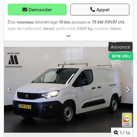
le verrouillage automatique des portes * Faibles émissions
conformément à la norme d’émissions Euro 6e * Direction
Demander
Appel
assistée électrique
État:
nouveau
, kilométrage:
10 km
, puissance:
75 kW (101,97 ch)
,
type de carburant:
diesel
, poids total:
2 040 kg
, couleur:
blanc
,
type d'engrenage:
mécanique
, classe d'émission:
Euro 6
, nombre
de sièges:
3
, Année de construction:
2026
, Équipement:
ABS,
Annonce
climatisation, filtre à particules, programme électronique de
stabilité (ESP), système de navigation, verrouillage centralisé
,
Votre interlocuteur direct : Andreas Kawa, responsable des
ventes de véhicules utilitaires – Téléphone : | Adresse e-mail :
Crodpozgzu Tefx Amzjf Équipement spécial : Préparation pour
dispositif d’attelage Pack pour le compartiment de chargement :
4 points d’arrimage, éclairage du compartiment de chargement
Pack chantier Plancher et parois latérales du compartiment de
chargement en bois Pack Comfort Connect avec cabine
Multiflex Autres équipements : Airbag côté passager, airbag côté
passager désactivable, airbag côté conducteur, fonction
d’éclairage d’accompagnement automatique (éclairage
d’approche et d’éloignement), rétroviseurs extérieurs réglables
et chauffants électriquement, rétroviseurs extérieurs avec
1
/
14