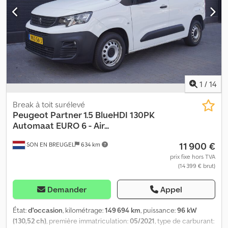
sont exclusivement celles du contrat d’achat. , sièges avant
erreurs, modifications et ventes intermédiaires, ainsi que les
chauffants
informations relatives aux équipements mentionnées dans cette
annonce, ne constituent pas une garantie au sens juridique et
sont fournies uniquement à titre d’information générale. Les
caractéristiques des équipements sont définies de manière
contraignante uniquement dans le contrat de vente.
1
/
14
Break à toit surélevé
Peugeot
Partner 1.5 BlueHDI 130PK
Automaat EURO 6 - Air...
11 900 €
SON EN BREUGEL
634 km
prix fixe hors TVA
(14 399 € brut)
Demander
Appel
État:
d'occasion
, kilométrage:
149 694 km
, puissance:
96 kW
(130,52 ch)
, première immatriculation:
05/2021
, type de carburant: