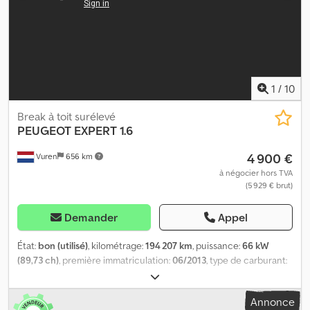
1
/
10
Break à toit surélevé
PEUGEOT
EXPERT 1.6
4 900 €
Vuren
656 km
à négocier hors TVA
(5 929 € brut)
Demander
Appel
État:
bon (utilisé)
, kilométrage:
194 207 km
, puissance:
66 kW
(89,73 ch)
, première immatriculation:
06/2013
, type de carburant:
diesel
, dimension des pneus:
215/65R15
, configuration d'essieux:
4x2
, empattement:
3 000 mm
, carburant:
diesel
, couleur:
blanc
,
Annonce
cabine conducteur:
cabine courte
, type d'engrenage: