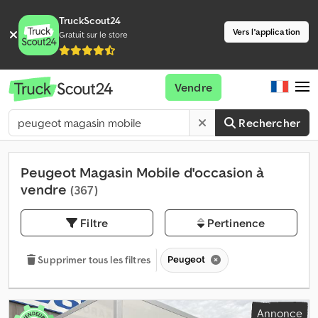
TruckScout24
Vers l'application
Gratuit sur le store
Vendre
Rechercher
Peugeot Magasin Mobile d'occasion à
vendre
(367)
Filtre
Pertinence
Peugeot
Supprimer tous les filtres
Annonce