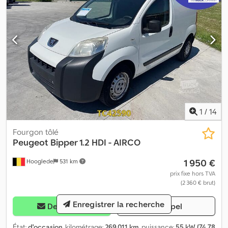
1
/
14
Fourgon tôlé
Peugeot
Bipper 1.2 HDI - AIRCO
1 950 €
Hooglede
531 km
prix fixe hors TVA
(2 360 € brut)
Enregistrer la recherche
Demander
Appel
État:
d'occasion
, kilométrage:
269 011 km
, puissance:
55 kW (74,78