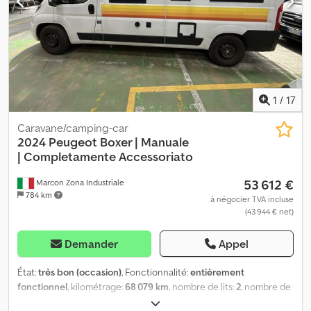
1
/
17
Caravane/camping-car
2024 Peugeot Boxer | Manuale
|
Completamente Accessoriato
53 612 €
Marcon Zona Industriale
784 km
à négocier TVA incluse
(43 944 € net)
Demander
Appel
État:
très bon (occasion)
, Fonctionnalité:
entièrement
fonctionnel
, kilométrage:
68 079 km
, nombre de lits:
2
, nombre de
sièges:
4
, type de carburant:
diesel
, type d'engrenage: