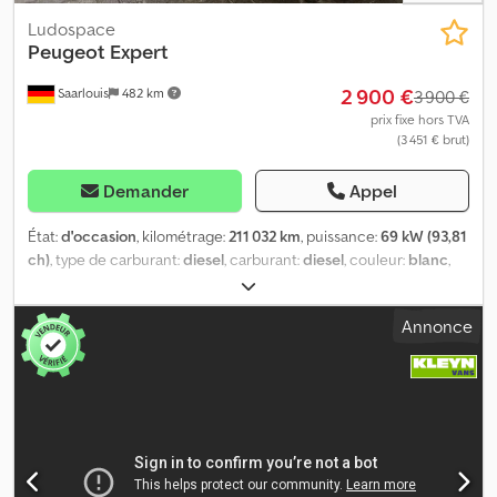
informations et des conditions supplémentaires.
Ludospace
Peugeot
Expert
2 900 €
Saarlouis
482 km
3 900 €
prix fixe hors TVA
(3 451 € brut)
Demander
Appel
État:
d'occasion
, kilométrage:
211 032 km
, puissance:
69 kW (93,81
ch)
, type de carburant:
diesel
, carburant:
diesel
, couleur:
blanc
,
Année de construction:
2013
, Peugeot Expert L 3 Moteur
endommagé !!! Année : 2013 Crsdpfx Aeydb N Hja Tjf Kilométrage :
Annonce
211 032 km Climatisation / AC Boîte de vitesses manuelle 2 places
Fourgon tôlé Attelage de remorque Porte latérale coulissante à
droite