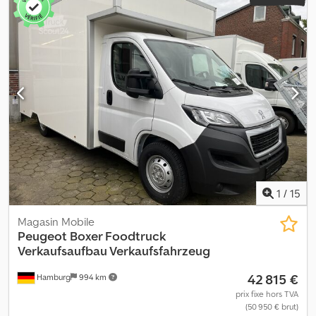
1
/
15
Magasin Mobile
Peugeot
Boxer Foodtruck
Verkaufsaufbau Verkaufsfahrzeug
42 815 €
Hamburg
994 km
prix fixe hors TVA
(50 950 € brut)