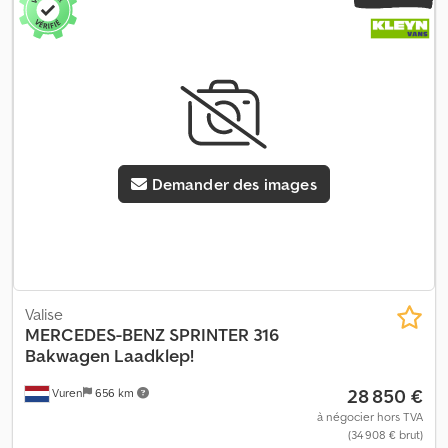
Demander des images
Valise
MERCEDES-BENZ
SPRINTER 316
Bakwagen Laadklep!
28 850 €
Vuren
656 km
à négocier hors TVA
(34 908 € brut)