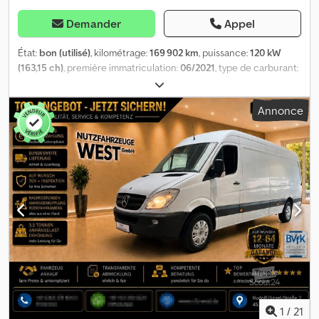
Demander
Appel
État:
bon (utilisé)
, kilométrage:
169 902 km
, puissance:
120 kW
(163,15 ch)
, première immatriculation:
06/2021
, type de carburant:
diesel
, dimension des pneus:
235/65R16
, configuration d'essieux:
4x2
, empattement:
4 330 mm
, carburant:
diesel
, couleur:
blanc
,
Annonce
cabine conducteur:
cabine courte
, type d'engrenage:
automatique
, classe d'émission:
Euro 6
, suspension:
acier
,
nombre de sièges:
3
, longueur totale:
7 200 mm
, largeur totale:
2 160 mm
, hauteur totale:
3 010 mm
, longueur de l'espace de
chargement:
4 390 mm
, largeur de l’espace de chargement:
2 110
mm
, hauteur de l'espace de chargement:
2 110 mm
, Année de
construction:
2021
, Équipement:
ABS, Apple CarPlay, Bluetooth,
climatisation, contrôle de traction, hayon élévateur, régulateur
de vitesse, régulation électrique des vitres, rétroviseur
électrique, verrouillage centralisé
, = Options et accessoires
supplémentaires = - Lampe halogène - Aucun - Hayon élévateur -
Manuel - Radio/cassette - Caméra de recul - Tissu = Remarques =
Configuration : 4x2, poids à vide : 2 625 kg, poids total autorisé en
charge (PTAC) : 3 500 kg, type de cabine : cabine simple,
1
/
21