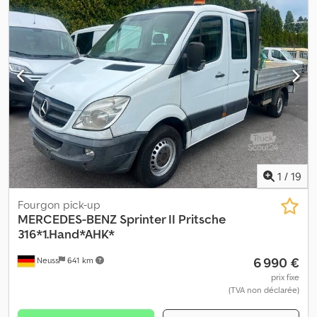
construction:
2018
, MERCEDES SPRINTER 316 CDI 2.2 – FOURGON
AVEC CAISSE EN ALUMINIUM, ANNEE 2018 – 229 706 KM –
LONGUEUR INTERIEURE 4300 MM – LARGEUR 2020 MM –
HAUTEUR 2350 MM – CHARGE UTILE 960 KG – ABS –
CLIMATISATION – VITRES ELECTRIQUES – 3 PLACES EN CABINE –
VERROUILLAGE CENTRAL – ABS – POUR PLUS D'INFORMATIONS,
CONTACTEZ DAVIDE AU 335 522 66 031. Dkedeztixyepfx Aqior
1
/
19
Fourgon pick-up
MERCEDES-BENZ
Sprinter II Pritsche
316*1.Hand*AHK*
6 990 €
Neuss
641 km
prix fixe
(TVA non déclarée)