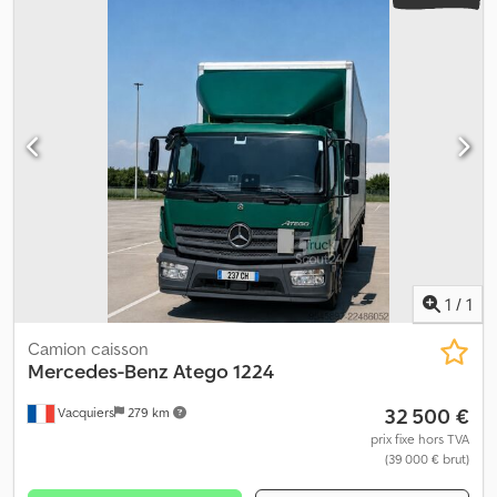
1
/
1
Camion caisson
Mercedes-Benz
Atego 1224
32 500 €
Vacquiers
279 km
prix fixe hors TVA
(39 000 € brut)