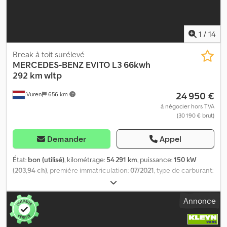
1
/
14
Break à toit surélevé
MERCEDES-BENZ
EVITO L3 66kwh
292 km wltp
24 950 €
Vuren
656 km
à négocier hors TVA
(30 190 € brut)
Demander
Appel
État:
bon (utilisé)
, kilométrage:
54 291 km
, puissance:
150 kW
(203,94 ch)
, première immatriculation:
07/2021
, type de carburant:
électrique
, dimension des pneus:
245/55R17
, configuration
d'essieux:
4x2
, empattement:
3 430 mm
, carburant:
électricité
,
Annonce
couleur:
gris
, cabine conducteur:
cabine courte
, type
d'engrenage:
automatique
, nombre de sièges:
3
, longueur totale:
5 370 mm
, largeur totale:
1 930 mm
, hauteur totale:
1 960 mm
,