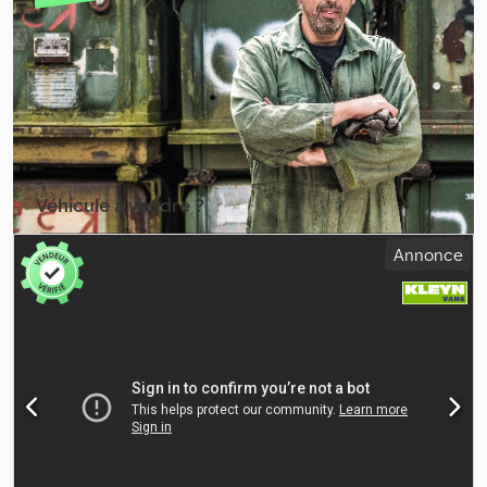
GOVORIM SERPSKI Dcodpfxjzrzqlo Alrjk FOLMI SHQIPE Délai de
livraison (en jours): 1 Puissance: 430CV DIN Puissance: 316kW
Puissance fiscale: 29CV
Véhicule à vendre ?
Créer une annonce
Annonce