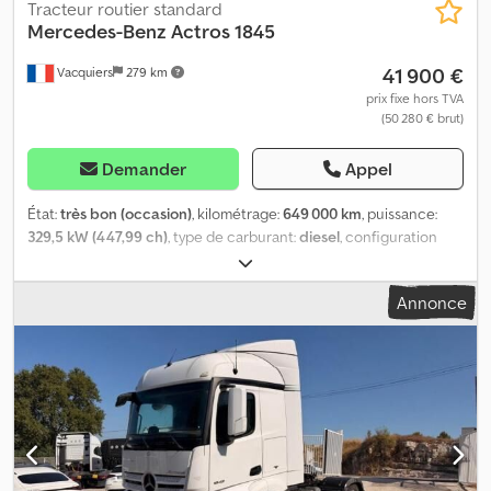
Tracteur routier standard
Mercedes-Benz
Actros 1845
41 900 €
Vacquiers
279 km
prix fixe hors TVA
(50 280 € brut)
Demander
Appel
État:
très bon (occasion)
, kilométrage:
649 000 km
, puissance:
329,5 kW (447,99 ch)
, type de carburant:
diesel
, configuration
d'essieux:
4x2
, carburant:
diesel
, freins:
retardeur
, couleur:
vert
,
cabine conducteur:
cabine couchette
, type d'engrenage:
Annonce
automatique
, suspension:
acier-air
, Année de construction:
2019
,
Équipement:
ABS, EBS (Système de freinage électronique),
airbag, blocage de différentiel, climatisation, contrôle de
traction, direction assistée, programme électronique de
stabilité (ESP), retardeur, régulateur de vitesse, verrouillage
centralisé
, MERCEDES ACTRO 1845 CABINE LARGE Dcodezrh
Udopfx Alrsk ABS, EBS, Retardateur, Climatisation, Vitres
électriques, Ordinateur de bord, , Direction assistée, Sièges à
suspension pneumatique, Tachygraphe,