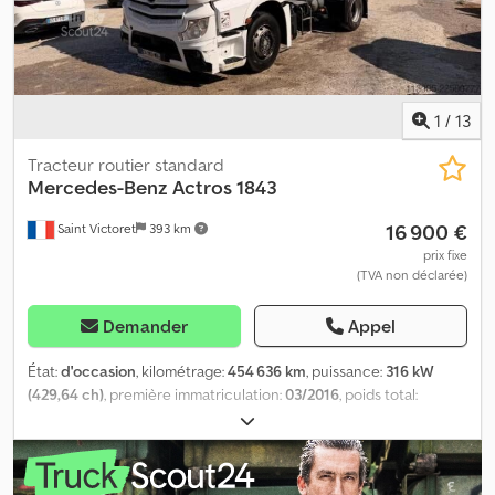
1
/
13
Tracteur routier standard
Mercedes-Benz
Actros 1843
16 900 €
Saint Victoret
393 km
prix fixe
(TVA non déclarée)
Demander
Appel
État:
d'occasion
, kilométrage:
454 636 km
, puissance:
316 kW
(429,64 ch)
, première immatriculation:
03/2016
, poids total:
44 000 kg
, dimension des pneus:
-
, configuration d'essieux:
4x2
,
type d'engrenage:
automatique
, classe d'émission:
Euro 6
, Année
de construction:
2016
, RETARDER WIR SPRECHEN DEUTSCH WE
SPEAK ENGLISH PO RUSSKI GOVORIM HABLAMOS ESPAÑOL