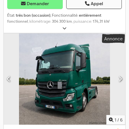
Demander
Appel
État:
très bon (occasion)
, Fonctionnalité:
entièrement
fonctionnel
, kilométrage:
304 300 km
, puissance:
174,31 kW
(237,00 ch)
, type de carburant:
diesel
, configuration d'essieux:
2
essieux
, carburant:
diesel
, couleur:
vert
, type d'engrenage:
Annonce
automatique
, suspension:
acier-air
, Année de construction:
2019
,
Équipement:
ABS, EBS (Système de freinage électronique),
airbag, climatisation, contrôle de traction, direction assistée,
programme électronique de stabilité (ESP), retardeur,
régulateur de vitesse
, MERCEDES ATEGO 1224 Dcsdpezribfsfx
Alrek
1
/
6