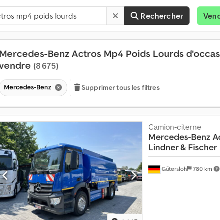
Rechercher
Ven
Mercedes-Benz Actros Mp4 Poids Lourds d'occas
vendre
(8 675)
Mercedes-Benz
Supprimer tous les filtres
Camion-citerne
Mercedes-Benz
A
P
Lindner & Fischer
l
u
Gütersloh
780 km
s
d
e
1
4