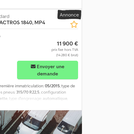
 sièges:
2
, Équipement:
ABS, blocage de
air comprimé, ordinateur de bord,
Annonce
 MP4 | ABS, ASR, lève-vitres électriques,
ndard
ACTROS 1840, MP4
autonome, | siège chauffant | réfrigérateur
s de saisie, de fautes et de vente préalable.
11 900 €
prix fixe hors TVA
(14 280 € brut)
Envoyer une
demande
première immatriculation:
05/2015
, type de
es pneus:
315/70 R22,5
, configuration
ette
, type d'engrenage:
automatique
,
 sièges:
2
, Équipement:
ABS, blocage de
air comprimé, ordinateur de bord,
 MP4 | ABS, ASR, lève-vitres électriques,
autonome, | siège chauffant | réfrigérateur
s de saisie, de fautes et de vente préalable.