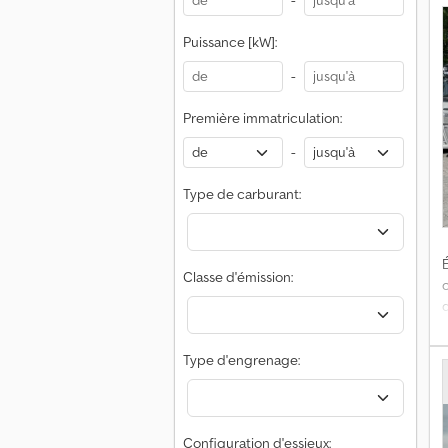
-
Puissance [kW]:
-
Première immatriculation:
d
-
c
Type de carburant:
É
Classe d'émission:
d
Type d'engrenage:
c
Configuration d'essieux: