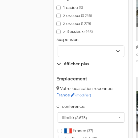
1 essieu
(3)
d
2 essieux
(3 256)
3 essieux
(1 279)
> 3 essieux
(463)
b
Suspension:
d
É
Afficher plus
Emplacement
é
C
Votre localisation reconnue:
c
France
(modifier)
Circonférence:
Illimité
(8 675)
France
(37)