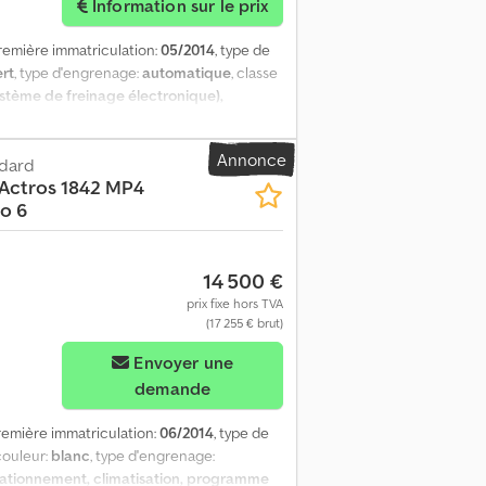
Information sur le prix
première immatriculation:
05/2014
, type de
ert
, type d'engrenage:
automatique
, classe
stème de freinage électronique),
ction assistée, ordinateur de bord,
tesse, régulation électrique des vitres,
Annonce
 Chronotachygraphe - Climate control - Pare-
ndard
Actros 1842 MP4
nformations = Crsdpfx Aqext Ryfolsf PBV:
ro 6
0
14 500 €
prix fixe hors TVA
(17 255 € brut)
Envoyer une
demande
première immatriculation:
06/2014
, type de
 couleur:
blanc
, type d'engrenage:
tationnement, climatisation, programme