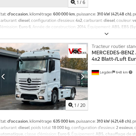
1
/
6
tat:
d'occasion
, kilométrage:
600 000 km
, puissance:
310 kW (421,48 ch)
, 
carburant:
diesel
, configuration d'essieux:
4x2
, carburant:
diesel
, couleur:
v
d'émission:
Euro 6
, Année de construction:
2014
, Équipement:
ABS, EBS (Sy
blocage de différentiel, béquet, climatisation, contrôle de traction, dire
programme électronique de stabilité (ESP), réfrigérateur, régulateur de vi
verrouillage centralisé
, = Plus d'options et d'accessoires = - Chauffage -
Tracteur routier sta
MERCEDES-BENZ
oleil - Radio - Radio/Lecteur CD - Roues en métal léger - Starter = Plus d'i
4x2 Blatt-/Luft Eu
18.000 kg Marque moteur: Mercedes Benz Prix de vente: € 21.600, US$ 24.61
Legden
648 km
1
/
20
tat:
d'occasion
, kilométrage:
635 000 km
, puissance:
310 kW (421,48 ch)
, 
carburant:
diesel
, poids total:
18 000 kg
, configuration d'essieux:
2 essieux
,
automatique
, classe d'émission:
Euro 6
, Équipement:
ABS, chauffage de s