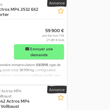
Annonce
es
elevable Cjdpfx Aqoxvwtdoljrf * 2
ctros MP4 2532 6X2
nz illuminée * Climatisation * Régulateur
rter
* Pneus 315/70 R22,5 * Véhicule allemand /
et - reprise possible -
e deux, erreurs et omissions réservées !
59 900 €
es : tous les documents douaniers et
prix fixe hors TVA
ours * Plaque d'immatriculation douanière /
(71 281 € brut)
rincipale et contrôle de sécurité Nos
ail : * Site web : * Du lundi au vendredi :
Envoyer une
demande
première immatriculation:
03/2016
, type de
g
, poids total:
28 000 kg
, configuration
, cabine conducteur:
cabine courte
, type
, longueur de l'espace de chargement:
iel, chauffage de stationnement,
Annonce
rd, régulateur de vitesse
 Actros MP4
, Mercedes-Benz
mise en circulation : 03/2016 579 600 km,
llbaust
842 Actros MP4
rte Boîte de vitesses automatique
Vollbaust
ie Attelage de remorque Suspension à