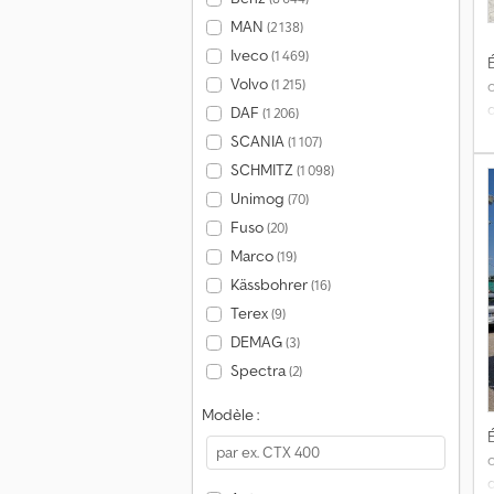
MAN
(2 138)
Iveco
(1 469)
É
Volvo
(1 215)
d
DAF
(1 206)
SCANIA
(1 107)
d
SCHMITZ
(1 098)
Unimog
(70)
Fuso
(20)
Marco
(19)
Kässbohrer
(16)
Terex
(9)
e
i
DEMAG
(3)
Spectra
(2)
Modèle :
É
d