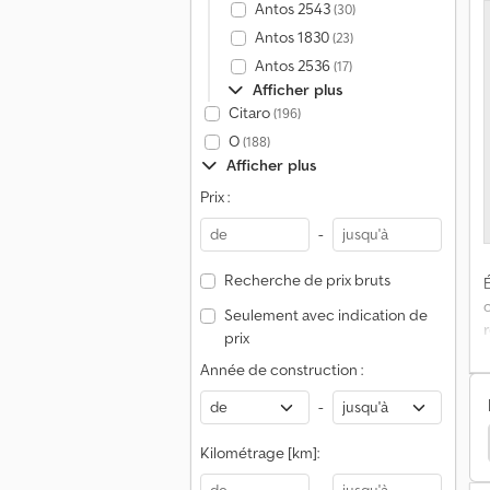
Antos 2543
(30)
Antos 1830
(23)
|
Antos 2536
(17)
Afficher plus
Citaro
(196)
O
(188)
Afficher plus
Prix :
-
Recherche de prix bruts
É
Seulement avec indication de
prix
Année de construction :
A
-
co Trakker
Mercedes-Benz Axor Machines Agricoles
Kilométrage [km]:
k