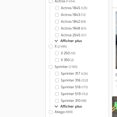
Actros
(1 454)
Actros 1845
(125)
Actros 1843
(72)
Actros 1842
(69)
|
Actros 1848
(63)
Actros 2545
(57)
Afficher plus
X
(2 486)
X 250
(10)
X 350
(2)
Sprinter
(2 180)
Sprinter 317
(424)
É
Sprinter 316
(332)
d
Sprinter 516
(175)
Sprinter 519
(152)
Sprinter 310
(98)
Afficher plus
Atego
(999)
|