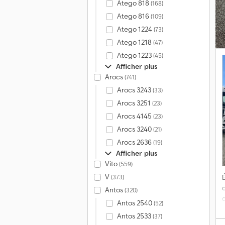
Atego 818
(168)
Atego 816
(109)
Atego 1224
(73)
Atego 1218
(47)
Atego 1223
(45)
Afficher plus
Arocs
(741)
Arocs 3243
(33)
Arocs 3251
(23)
Arocs 4145
(23)
Arocs 3240
(21)
Arocs 2636
(19)
Afficher plus
Vito
(559)
V
(373)
É
Antos
(320)
d
Antos 2540
(52)
Antos 2533
(37)