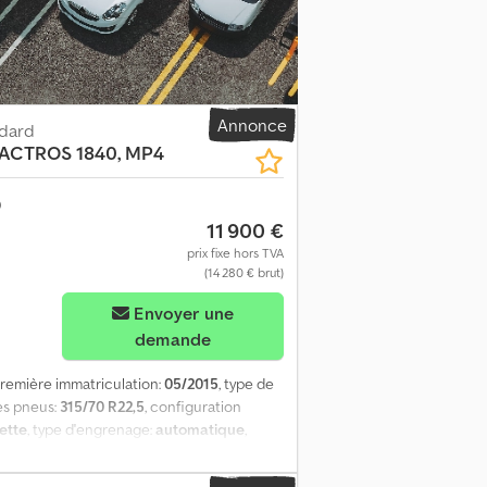
Annonce
ndard
ACTROS 1840, MP4
11 900 €
prix fixe hors TVA
(14 280 € brut)
Envoyer une
demande
première immatriculation:
05/2015
, type de
es pneus:
315/70 R22,5
, configuration
ette
, type d'engrenage:
automatique
,
 sièges:
2
, Équipement:
ABS, blocage de
air comprimé, ordinateur de bord,