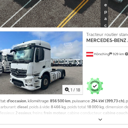
Cedpozkkn Defx Aqlorf
e
p
a
c
k
Tracteur routier sta
r
MERCEDES-BENZ
e
v
Hörsching
929 km
e
n
d
e
u
1
/
18
r
tat:
d'occasion
, kilométrage:
856 500 km
, puissance:
294 kW (399,73 ch)
, 
I
carburant:
diesel
, poids à vide:
8 466 kg
, poids total:
18 000 kg
, dimension d
n
'essieux:
2 essieux
, freins:
frein moteur
, cabine conducteur:
cabine couch
f
classe d'émission:
Euro 6
, suspension:
acier-air
, nombre de lits:
2
, nombre de
o
différentiel, béquet, chauffage de stationnement, climatisation, frein à 
r