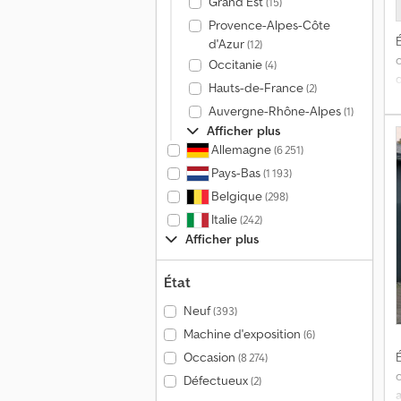
Grand Est
(15)
Provence-Alpes-Côte
É
d'Azur
(12)
Occitanie
(4)
Hauts-de-France
(2)
Auvergne-Rhône-Alpes
(1)
Afficher plus
Allemagne
(6 251)
s
Pays-Bas
(1 193)
Belgique
(298)
Italie
(242)
Afficher plus
État
Neuf
(393)
Machine d'exposition
(6)
Occasion
É
(8 274)
Défectueux
(2)