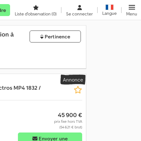
dre
Langue
Liste d'observation
(0)
Se connecter
Menu
ion à
Pertinence
Annonce
ctros MP4 1832 /
45 900 €
prix fixe hors TVA
(54 621 € brut)
Envoyer une