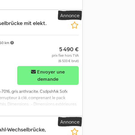
nstruction : 2009-2011 - Constructeur :
nium - Double plancher - Poids total
Annonce
imensions intérieures : L=7 250 mm, l=2 480
elbrücke mit elekt.
érieures en tôle perforée à trous de
vraison possible en supplément Financement
e : Lun.-Ven. 8h-14h ou sur rendez-vous
fx Agjqk R I Nsmsf Facture avec TVA
60 km
5 490 €
t
prix fixe hors TVA
(6 533 € brut)
Envoyer une
demande
L-7016, gris anthracite. Csdpshfvk Sofx
errupteur à clé, comprenant le pack
ités. Dimensions : - Dimensions extérieures
ons intérieures (en mm) : longueur
 de porte (en mm) : largeur 2 370 mm,
Annonce
ngen. Livraison et montage possibles
ahl-Wechselbrücke,
er l'adresse de votre entreprise et