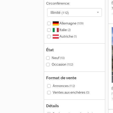
É
Circonférence:
Illimité
(112)
e
Allemagne
(109)
e
Italie
(2)
l
Autriche
(1)
État
Neuf
(10)
Occasion
(102)
Format de vente
Annonces
(112)
É
Ventes aux enchères
(0)
Détails