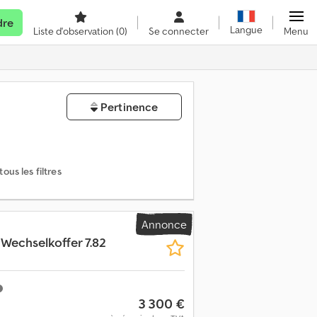
dre
Langue
Liste d'observation
(0)
Se connecter
Menu
Pertinence
ous les filtres
Annonce
echselkoffer 7.82
3 300 €