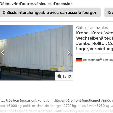
c
Découvrir d'autres véhicules d'occasion
e
Châssis interchangeable avec carrosserie fourgon
Kr
u
n
i
Caisses amovibles
q
Krone
, Kerex, We
Wechselbehälter, 
u
Jumbo, Rolltor, Co
e
Lager, Vermietun
Umpferstedt
859 k
1
/
12
tat:
très bon (occasion)
, Fonctionnalité:
entièrement fonctionnel
, Année 
otal:
16 000 kg
, poids maximal de charge:
12 720 kg
, poids à vide:
3 280 kg
, 
largeur de l’espace de chargement:
2 480 mm
, longueur de l'espace de c