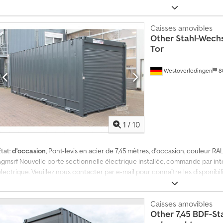
de chargement:
2 750 mm
, longueur du conteneur:
24 pied
, - Année de co
rone et Kerex - Toit fixe - Pieds télescopiques - Porte enroulable en alumi
dmissible : 16 000 kg - Poids à vide : 3 280 kg - Charge utile : 12 720 kg - D
Caisses amovibles
Other
Stahl-Wechs
mm, h=2 750 mm - Plancher en panneaux multiplis antidérapants - Parois int
Tor
serrure Plusieurs caisses mobiles en stock, versions jumbo et standard Li
possible sur demande LES PHOTOS SONT DES EXEMPLES Horaires d’ouvertur
Prix NET Prix négociable en cas d’achat de plusieurs caisses mobiles. Crjdp
Westoverledingen
8
indiquée émise lors de la vente. Lieu : Im Gewerbepark 11 99441 Umpfersted
1
/
10
tat:
d'occasion
, Pont-levis en acier de 7,45 mètres, d'occasion, couleur RA
Agmsrf Nouvelle porte sectionnelle électrique installée, commande par int
lectrique. Veuillez nous contacter par e-mail pour connaître les disponibil
(en mm) : longueur 7 450 mm, largeur 2 550 mm, hauteur 2 750 mm - Dimensi
7 289 mm, largeur 2 458 mm, hauteur 2 560 mm - Dimensions des ouvertures
hauteur 2 390 mm Prix d'achat, chargement inclus, à D-26810 Westoverledi
Caisses amovibles
Other
7,45 BDF-St
moyennant un supplément. Pour toute demande de livraison, veuillez indiqu