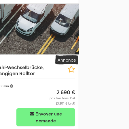
arois extérieures embouties\n* Adaptée
inium – entièrement révisée\n* Rails à
évateurs\n* Poches pour fourches de
 réglables en hauteur\n* Hauteur de pose :
ique : très bon\n\nLocation à partir d’1
manence de plus grandes quantités de
n\nLivraison possible dans toute l’Allemagne
Annonce
ahl-Wechselbrücke,
gängigen Rolltor
60 km
2 690 €
prix fixe hors TVA
(3 201 € brut)
Envoyer une
demande