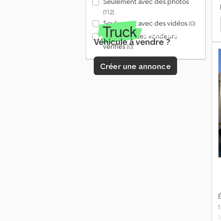
Seulement avec des photos
(112)
Seulement avec des vidéos
Kerex Caisse Mobile
Wecon Caisse Mobile
(0)
Seulement les vendeurs
Véhicule à vendre ?
vérifiés
(0)
Créer une annonce
É
t