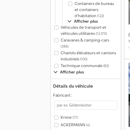
Containers de bureau
et containers
d’habitation
(122)
Afficher plus
Véhicules de transport et
véhicules utilitaires
(12 270)
É
Caravanes & camping-cars
(386)
Chariots élévateurs et camions
industriels
(100)
Technique communale
f
(82)
Afficher plus
C
Détails du véhicule
D
Fabricant :
2
L
Krone
(77)
ACKERMANN
(4)