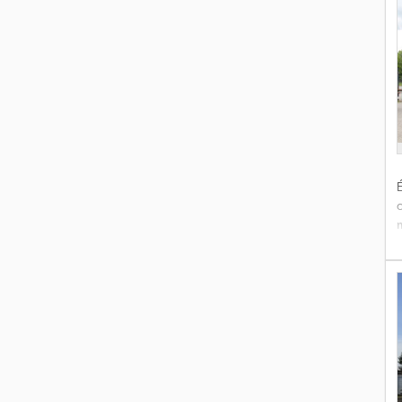
l
É
s
d
i