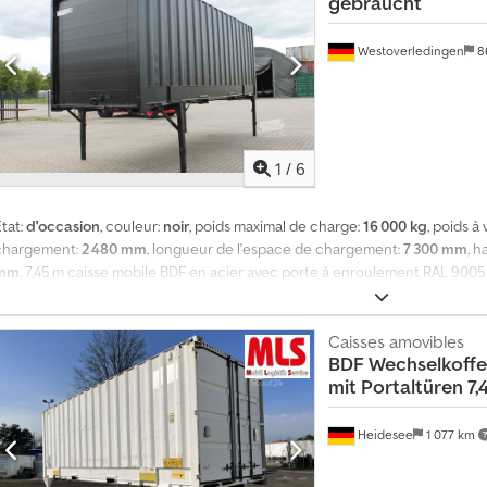
gebraucht
'adresse de livraison. Nous vous ferons parvenir une offre complète par la s
Westoverledingen
8
1
/
6
tat:
d'occasion
, couleur:
noir
, poids maximal de charge:
16 000 kg
, poids à 
chargement:
2 480 mm
, longueur de l'espace de chargement:
7 300 mm
, 
mm
, 7,45 m caisse mobile BDF en acier avec porte à enroulement RAL 9005
tockage Dimensions intérieures env. (L x l x H) 7,30 m x 2,48 m x 2,47 m, h
conteneur en partie supérieure, donc empilable. Inclus : poches pour chari
ans le prix d'achat, livraison possible avec supplément. Veuillez demander l
Caisses amovibles
BDF Wechselkoffe
ndiquant le code postal du destinataire.
mit Portaltüren 7,
Heidesee
1 077 km