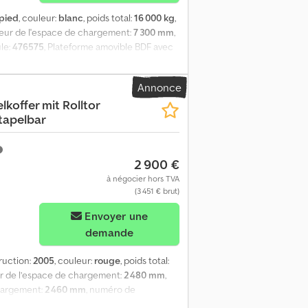
 pied
, couleur:
blanc
, poids total:
16 000 kg
,
ueur de l'espace de chargement:
7 300 mm
,
le:
476575
, Plateforme amovible BDF avec
* Fourgon en acier à parois lisses *
ionnel ! * Plaques à trous de serrure à
Annonce
her en contreplaqué antidérapant * Peinture
koffer mit Rolltor
ales et le rideau roulant * Légère
stapelbar
Hauteur de passage au niveau du rideau
ute l’Allemagne ! Nous disposons en
ou à LOUER ! Tous les prix s’entendent
2 900 €
à négocier hors TVA
(3 451 € brut)
Envoyer une
demande
ruction:
2005
, couleur:
rouge
, poids total:
ur de l’espace de chargement:
2 480 mm
,
chargement:
2 460 mm
, numéro de
e interchange\n7,45 m avec porte à