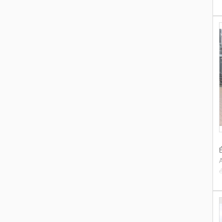
K
a
É
é