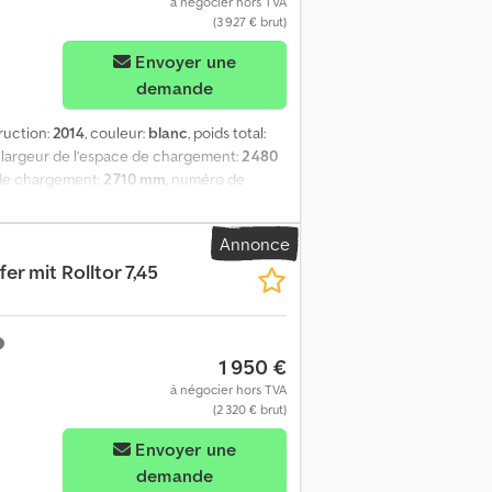
à négocier hors TVA
(3 927 € brut)
Envoyer une
demande
ruction:
2014
, couleur:
blanc
, poids total:
, largeur de l’espace de chargement:
2 480
 de chargement:
2 710 mm
, numéro de
e de 7,82 m avec porte à enroulement *
èrement révisée et parfaitement
Annonce
 serrure) * Tables rabattables * Plancher
er mit Rolltor 7,45
 sans réglage de hauteur * Pieds de
 Coloris blanc neutre SANS marquage ! *
traces de rouille * Nettoyée, révisée
fx Aowt R H Isgmsrf * Largeur : Extérieur :
1 950 €
 Hauteur de passage à la porte à
 d'une journée, location longue durée
à négocier hors TVA
 marques et modèles à la VENTE ou à la
(2 320 € brut)
Envoyer une
demande