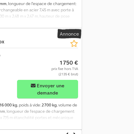
 mm
, longueur de l'espace de chargement:
erchangeable en acier 7,45 m avec porte à
7,30 m x 2,48 m x 2,47 m, hauteur de pose
auteur 2750 Avec coins ISO en haut, donc
lévateur. Couleur : blanc-grisâtre Le
Annonce
supplément. Merci de demander le coût de
ox
1 750 €
prix fixe hors TVA
(2 135 € brut)
us d'images
Envoyer une
demande
16 000 kg
, poids à vide:
2 700 kg
, volume de
 mm
, longueur de l'espace de chargement:
ox 7,15 m étanchéité portes et mécanique