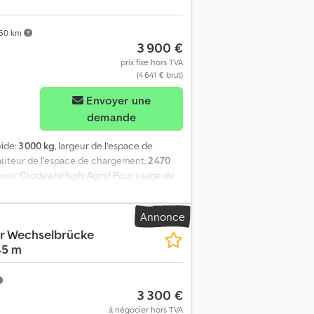
uite.
60 km
3 900 €
prix fixe hors TVA
(4 641 € brut)
Envoyer une
demande
vide:
3 000 kg
, largeur de l’espace de
hauteur de l'espace de chargement:
2 470
 noir Crodewhirfspfx Agmjf Pour usage de
auteur de pose standard. Équipée de coins de
ot élévateur. Le chargement est inclus
Annonce
e coût de la livraison par e-mail en
r Wechselbrücke
45 m
3 300 €
à négocier hors TVA