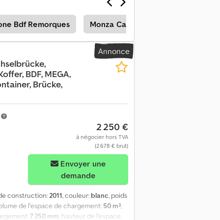
one Bdf Remorques
Monza Caisse Mobile
Annonce
chselbrücke,
Koffer, BDF, MEGA,
ntainer, Brücke,
g
m
2 250 €
à négocier hors TVA
(2 678 € brut)
Envoyer une
demande
de construction:
2011
, couleur:
blanc
, poids
volume de l'espace de chargement:
50 m³
,
hargement:
7 250 mm
, hauteur de l'espace