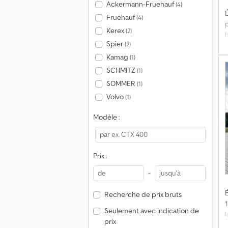
Ackermann-Fruehauf
(4)
É
Fruehauf
(4)
p
Kerex
(2)
Spier
(2)
L
Kamag
(1)
SCHMITZ
(1)
SOMMER
(1)
c
Volvo
(1)
r
Modèle :
h
Prix :
-
É
Recherche de prix bruts
Seulement avec indication de
prix