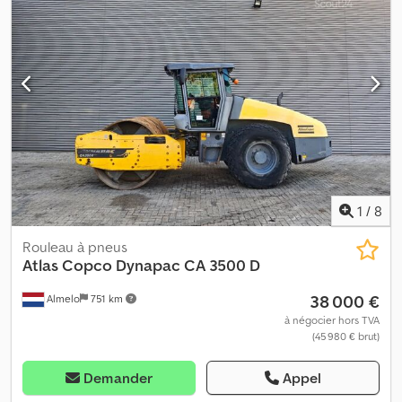
heureux de vous transmettre une offre de nos ateliers
partenaires ! Le véhicule peut être recouvert et/ou étiqueté de
publicité. Nos conditions générales de livraison et de paiement
s'appliquent. Nous pouvons volontiers vous proposer une offre de
financement ou de leasing pour ce véhicule. N'hésitez pas à nous
contacter ! Dcsdpfx Aexb Id Rebyek
1
/
8
Rouleau à pneus
Atlas Copco
Dynapac CA 3500 D
38 000 €
Almelo
751 km
à négocier hors TVA
(45 980 € brut)
Demander
Appel