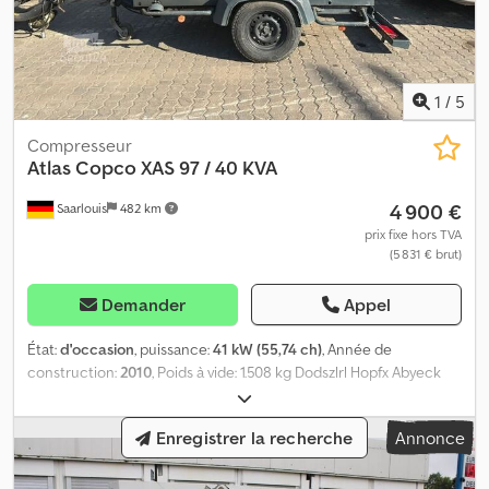
1
/
5
Compresseur
Atlas Copco
XAS 97 / 40 KVA
4 900 €
Saarlouis
482 km
prix fixe hors TVA
(5 831 € brut)
Demander
Appel
État:
d'occasion
, puissance:
41 kW (55,74 ch)
, Année de
construction:
2010
, Poids à vide: 1.508 kg Dodszlrl Hopfx Abyeck
Annonce
Enregistrer la recherche