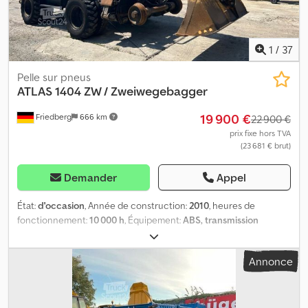
1
/
37
Pelle sur pneus
ATLAS
1404 ZW / Zweiwegebagger
19 900 €
Friedberg
666 km
22 900 €
prix fixe hors TVA
(23 681 € brut)
Demander
Appel
État:
d'occasion
, Année de construction:
2010
, heures de
fonctionnement:
10 000 h
, Équipement:
ABS, transmission
intégrale
, * Pelle à deux usages Atlas 1404 ZW * Année de
fabrication : 2010 Dedpfx Abszf T N Hoyjck * Heures de
Annonce
fonctionnement : 10 000 h * Système hydraulique pour les
stabilisateurs * Caméra de recul * Plus de photos et de vidéos
disponibles sur WhatsApp * Les informations sont données sans
garantie et sous réserve de vente.