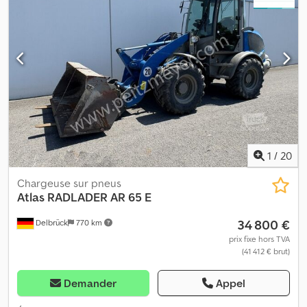
avez d’autres questions ? Nous serons heureux de vous conseiller
!
1
/
20
Chargeuse sur pneus
Atlas
RADLADER AR 65 E
34 800 €
Delbrück
770 km
prix fixe hors TVA
(41 412 € brut)
Demander
Appel