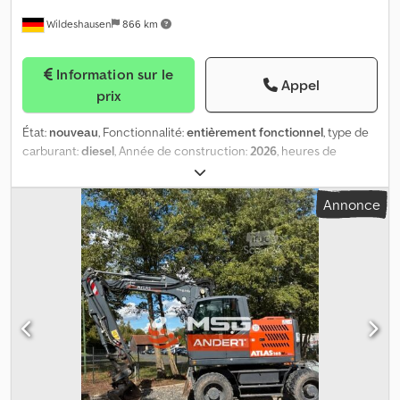
Wildeshausen
866 km
Information sur le
Appel
prix
État:
nouveau
, Fonctionnalité:
entièrement fonctionnel
, type de
carburant:
diesel
, Année de construction:
2026
, heures de
fonctionnement:
2 h
, ATLAS Weyhausen chargeuse à roues AR440
Données techniques Poids de la machine : 5450 kg Moteur :
Annonce
Fabricant : Moteur diesel Deutz TD 2.9 L4 Puissance : 55,4 kW (75,3
ch) à 2200 tr/min Couple maximal : 260 Nm à 1600 tr/min Cylindrée
: 2920 cm³ Nombre de cylindres : 4 en ligne Type : refroidi par eau
Niveau d’émissions : Norme européenne V Dcsdpozr Hfzsfx Abyjk
Système de traitement des gaz d’échappement : DOC et filtre à
particules diesel (DPF) Équipement supplémentaire : Préparation
pour le montage d’un gyrophare avec câblage, interrupteur et
prise Préparation complète pour l’installation d’une radio, sans
radio, incluant les haut-parleurs et l’antenne Indicateur de
position de la benne par une tige sur le système de levage
Colonne de direction réglable en hauteur Siège avec appui-tête