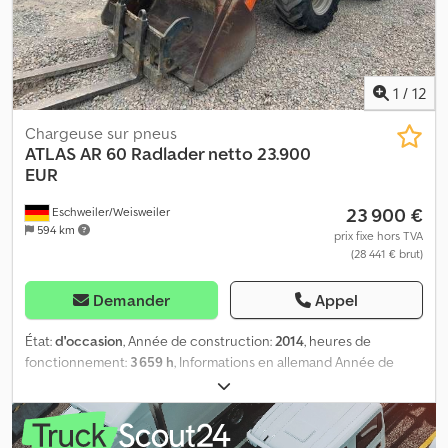
1
/
12
Chargeuse sur pneus
ATLAS
AR 60 Radlader netto 23.900
EUR
23 900 €
Eschweiler/Weisweiler
594 km
prix fixe hors TVA
(28 441 € brut)
Demander
Appel
État:
d'occasion
, Année de construction:
2014
, heures de
fonctionnement:
3 659 h
, Informations en allemand Année de
construction : 2014, 3 659 heures, poids en ordre de marche :
4 850 kg, moteur Yanmar, 36,5 kW, système de changement rapide
hydraulique, 3e circuit hydraulique, godet, fourche à palettes,
projecteur de travail. Sous réserve de vente et d’erreurs.