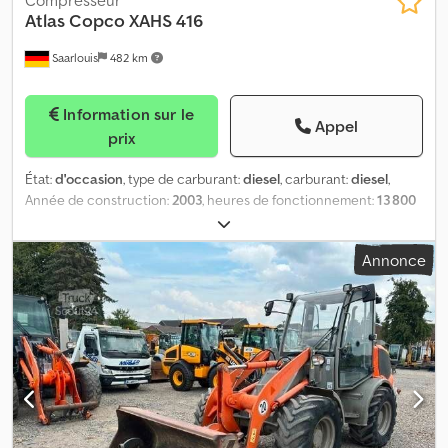
Atlas Copco
XAHS 416
Saarlouis
482 km
Information sur le
Appel
prix
État:
d'occasion
, type de carburant:
diesel
, carburant:
diesel
,
Année de construction:
2003
, heures de fonctionnement:
13 800
h
, Poids à vide: 2.462 kg Dcjdpjzp H Evofx Abyjk
Annonce