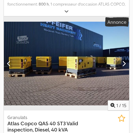
fonctionnement:
800 h
, 1 compresseur d’occasion ATLAS COPCO,
modèle XAVS 186 JD, norme Stage IV Année de fabrication : 2018,
800 heures de fonctionnement Pression de service : 10,3 bars /
Annonce
150 psi Débit volumique : 400 cfm / 11,3 m³/min Moteur : John
Deere 4045HFC04 Puissance : 104 kW / 2 200 tr/min Robinet de
sortie : 3 x ??, 1 x 1 ?? Compteur d’heures de fonctionnement
Châssis avec freins, réglable en hauteur Attelage pour camion et
voiture Roue à rayons Éclairage conforme à la StVZO Calages de
roue Refroidisseur supplémentaire avec séparateur d’eau et filtre
à particules Dcedpfxjzqr S Ds Abysk Bouchon de remplissage
métallique Certificat TÜV
1
/
15
Granulats
Atlas Copco
QAS 40 ST3 Valid
inspection, Diesel, 40 kVA