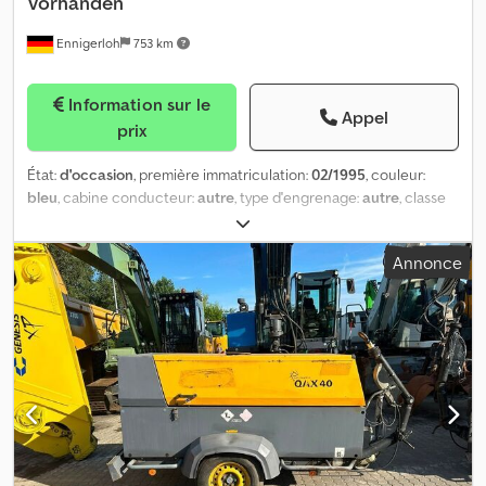
Vorhanden
Ennigerloh
753 km
Information sur le
Appel
prix
État:
d'occasion
, première immatriculation:
02/1995
, couleur:
bleu
, cabine conducteur:
autre
, type d'engrenage:
autre
, classe
d'émission:
aucun
, suspension:
autre
, Contact vente : Frank Rau /
Russe / Anglais / Allemand - Bachar Ibrahim / Arabe / Anglais /
Annonce
Allemand - Service d’immatriculation, contrôle technique/SP/UVV,
transfert au port Couleur de base : bleu Djdpsxyia Rjfx Abysck
Équipements supplémentaires Prix sur demande (Mobile), vidéo
Type de carrosserie : crochet Atlas type 202 bar, bras articulé
Sous réserve d’erreurs.