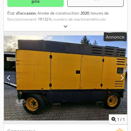
prix
État:
d'occasion
, Année de construction:
2020
, heures de
fonctionnement:
19 132 h
, numéro de machine/véhicule:
ESF404477
, type de carburant:
diesel
, puissance:
104 kW (141,40
ch)
, fabricant de moteurs:
John Deere
, Usage prévu :
Annonce
construction Poids à vide : 2 075 kg Puissance du générateur :
104 kVA Niveau d’émissions : Phase IIIA / Tier III Pays de production :
ES Pour obtenir de plus amples informations, veuillez contacter
Krist Vanmelle. Dcsdpfozr Dpqex Abysk
1
/
1
Compresseur