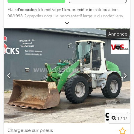
État:
d'occasion
, kilométrage:
1 km
, première immatriculation:
06/1998
, 2 grappins coquille, servo rotatif, largeur du godet : env.
600 mm, capacité 300 litres, poids 280 kg Djdowkcg Iopfx Abyjck
Annonce
1
/
17
Chargeuse sur pneus