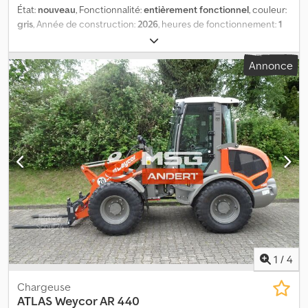
État:
nouveau
, Fonctionnalité:
entièrement fonctionnel
, couleur:
gris
, Année de construction:
2026
, heures de fonctionnement:
1
h
, ATLAS Weyhausen, chargeuse sur pneus AR360, première
édition Cinématique P, bras d’excavation à grande course -
Annonce
système de fixation rapide EURO Caractéristiques techniques
Poids de la machine : 2700 kg Moteur : Marque : Kubota D 1803-CR
Puissance : 28 kW (38 ch) à 2700 tr/min Cylindrée : 1826 cm³
Nombre de cylindres : 3 en ligne Type : refroidi par eau Niveau
d’émissions : norme européenne V Équipement supplémentaire :
Dedpfx Aozr Hf Ujbyeck fourche à palettes de 1200 mm incluse
godet universel de 1400 mm inclus Sous réserve de vente de la
machine neuve en stock, modèle 2026. Erreurs et omissions
réservées.
1
/
4
Chargeuse
ATLAS
Weycor AR 440