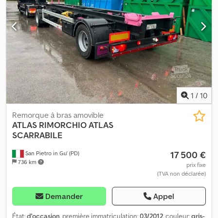
tous les circuits de commande - En bon état général
1
/
10
Remorque à bras amovible
ATLAS
RIMORCHIO ATLAS
SCARRABILE
17 500 €
San Pietro in Gu' (PD)
736 km
prix fixe
(TVA non déclarée)
Demander
Appel
État:
d'occasion
, première immatriculation:
03/2012
, couleur:
gris-