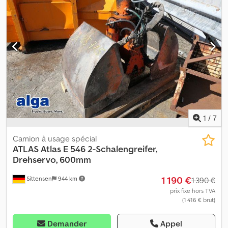
Absy N Ngfsyjck
1
/
7
Camion à usage spécial
ATLAS
Atlas E 546 2-Schalengreifer,
Drehservo, 600mm
1 190 €
Sittensen
944 km
1 390 €
prix fixe hors TVA
(1 416 € brut)
Demander
Appel