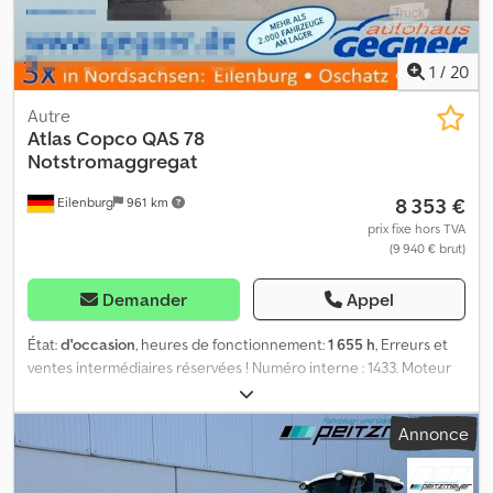
1
/
20
Autre
Atlas Copco
QAS 78
Notstromaggregat
8 353 €
Eilenburg
961 km
prix fixe hors TVA
(9 940 € brut)
Demander
Appel
État:
d'occasion
, heures de fonctionnement:
1 655 h
, Erreurs et
ventes intermédiaires réservées ! Numéro interne : 1433. Moteur
PERKINS. Le véhicule n’a pas été remis à neuf. Dcjdpfxezp Avkj
Abyjk Livraison possible dans toute l’Allemagne moyennant un
Annonce
supplément. Erreurs et ventes intermédiaires réservées. Nous
reprenons votre ancien véhicule avec plaisir.
Financement/location possible, même sans apport initial ! Vous