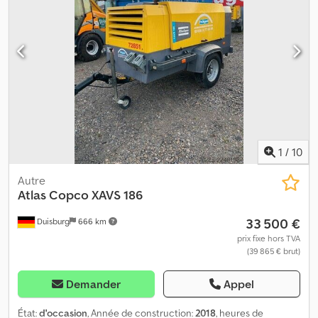
1
/
10
Autre
Atlas Copco
XAVS 186
33 500 €
Duisburg
666 km
prix fixe hors TVA
(39 865 € brut)
Demander
Appel
État:
d'occasion
, Année de construction:
2018
, heures de