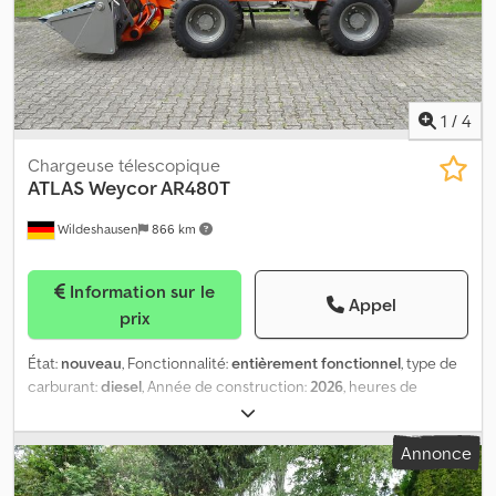
1
/
4
Chargeuse télescopique
ATLAS
Weycor AR480T
Wildeshausen
866 km
Information sur le
Appel
prix
État:
nouveau
, Fonctionnalité:
entièrement fonctionnel
, type de
carburant:
diesel
, Année de construction:
2026
, heures de
fonctionnement:
4 h
, ATLAS Weyhausen chargeuse sur pneus
AR480T Caractéristiques techniques Poids de la machine : 6 000
Annonce
kg Moteur : Fabricant : moteur diesel Deutz TD 2.9 L4 Puissance :
55,4 kW (75,3 ch) à 2 200 tr/min Couple maximal : 260 Nm à 1 600