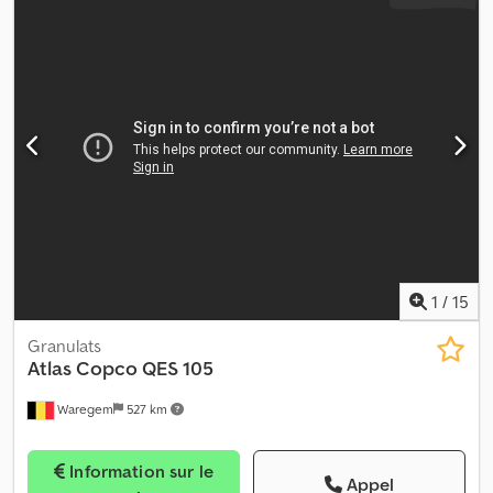
1
/
15
Granulats
Atlas Copco
QES 105
Waregem
527 km
Information sur le
Appel