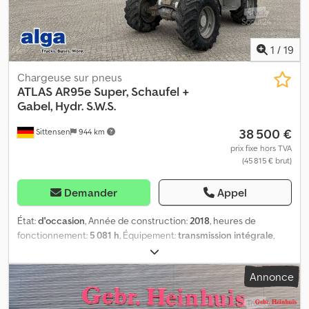
1
/
19
Chargeuse sur pneus
ATLAS
AR95e Super, Schaufel +
Gabel, Hydr. S.W.S.
38 500 €
Sittensen
944 km
prix fixe hors TVA
(45 815 € brut)
Demander
Appel
État:
d'occasion
, Année de construction:
2018
, heures de
fonctionnement:
5 081 h
, Équipement:
transmission intégrale
,
Godet de chargement env. 1,8 m³, système de changement rapide
hydraulique, fourche à palettes, bon état, le véhicule peut être
Annonce
recouvert et/ou étiqueté de publicité. SI86211 Notre offre est
généralement sans nouveau contrôle technique TÜV. Si un
nouveau contrôle technique TÜV est souhaité, nous serons