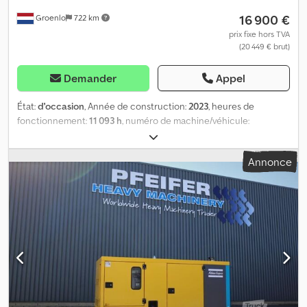
16 900 €
Groenlo
722 km
prix fixe hors TVA
(20 449 € brut)
Demander
Appel
État:
d'occasion
, Année de construction:
2023
, heures de
fonctionnement:
11 093 h
, numéro de machine/véhicule:
ESF372658
, type de carburant:
diesel
, puissance:
32 kW (43,51
ch)
, fabricant de moteurs:
Kubota
, Domaine d'utilisation :
Annonce
Construction Poids à vide : 1 039 kg Puissance du générateur : 40
kVA Dodpfsza Rxiex Abysck Dimensions de la zone de chargement
: 245 x 110 x 148 cm Veuillez contacter le GROUPE PFEIFER pour
plus d’informations.