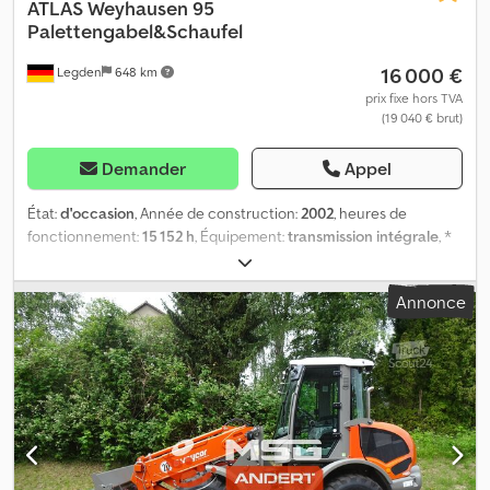
ATLAS
Weyhausen 95
Palettengabel&Schaufel
16 000 €
Legden
648 km
prix fixe hors TVA
(19 040 € brut)
Demander
Appel
État:
d'occasion
, Année de construction:
2002
, heures de
fonctionnement:
15 152 h
, Équipement:
transmission intégrale
, *
Fourche à palettes & godet * Cabine fermée * Hydraulique avant
* Puissance moteur : 74 kW * Année de fabrication : 2002 * Phares
Annonce
de travail ----Numéro de véhicule interne 9531----Sous réserve
d’erreur et de vente intermédiaire Support WhatsApp disponible !
Pour toute question sur le véhicule ou pour plus d’informations,
contactez-nous facilement via WhatsApp Dsdpfx Abezp
Ddpoyock WhatsApp Allemand, Anglais -- WhatsApp Allemand,
Anglais, Arabe