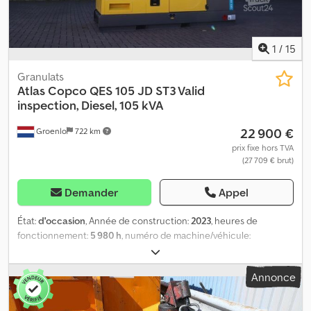
1
/
15
Granulats
Atlas Copco
QES 105 JD ST3 Valid
inspection, Diesel, 105 kVA
22 900 €
Groenlo
722 km
prix fixe hors TVA
(27 709 € brut)
Demander
Appel
État:
d'occasion
, Année de construction:
2023
, heures de
fonctionnement:
5 980 h
, numéro de machine/véhicule:
ESF407158
, type de carburant:
diesel
, puissance:
80 kW (108,77
ch)
, fabricant de moteurs:
John Deere
, Domaine d'utilisation :
Annonce
Construction Poids à vide : 2 075 kg Puissance du générateur :
105 kVA Dimensions de l’espace de chargement : 290 x 115 x 171
cm Contactez le groupe PFEIFER pour plus d’informations. Djdpfx