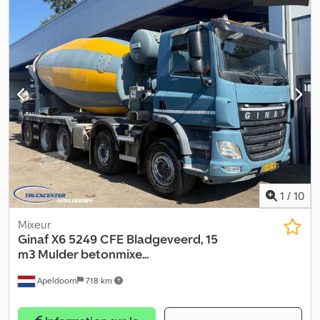
1
/
10
Mixeur
Ginaf
X6 5249 CFE Bladgeveerd, 15
m3 Mulder betonmixe...
Apeldoorn
718 km