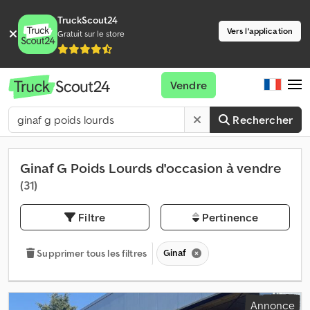
TruckScout24
Vers l'application
Gratuit sur le store
Vendre
Rechercher
Ginaf G Poids Lourds d'occasion à vendre
(31)
Filtre
Pertinence
Ginaf
Supprimer tous les filtres
Annonce