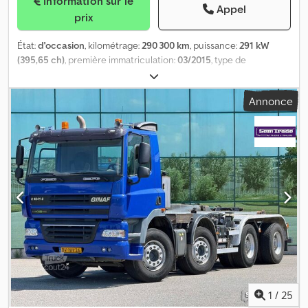
Information sur le
Appel
prix
État:
d'occasion
, kilométrage:
290 300 km
, puissance:
291 kW
(395,65 ch)
, première immatriculation:
03/2015
, type de
carburant:
diesel
, configuration d'essieux:
10x4
, empattement:
7 750 mm
, carburant:
diesel
, couleur:
autre
, cabine conducteur:
Annonce
cabine courte
, type d'engrenage:
mécanique
, classe d'émission:
Euro 6
, nombre de sièges:
2
, longueur totale:
10 810 mm
, largeur
totale:
2 550 mm
, charge admissible sur essieu (essieu 1):
10 000
kg
, charge maximale autorisée par essieu (essieu 2):
10 000 kg
,
charge d'essieu autorisée (essieu 3):
9 500 kg
, Année de
construction:
2015
, Équipement:
ABS, direction assistée,
régulation électrique des vitres, rétroviseur électrique
, = Plus
d'options et d'accessoires = - Antidémarrage - Essieu directeur -
Klaxon pneumatique - Limiteur de vitesse - Radio - Réduction Du
Moyeu - Sper = Remarques = Structure Volume: 15 m3 Ginaf, 2015,
10x4 avec réduction de moyeu, Feuilles jaillissantes, 290 000 km,
Euro 6, Boîte de vitesses manuelle, Climatisation, Bétonnière
Mulder 15 m3 = Plus d'informations = Informations techniques
Nombre de cylindres: 6 Capacité du moteur: 10.837 cc
1
/
25
Configuration essieu Charge max. sur essieu avant: 10000 kg