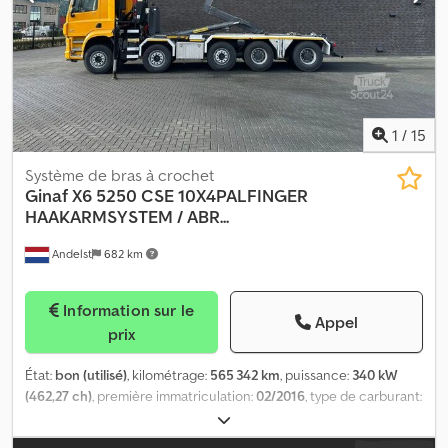
000 kg, arrière 11 500 kg. Grue année 2000, très peu utilisée, grue
de test ! Diagramme de charge : 6,5 m - 970 kg, extensible jusqu’à
9 m ! Grue seule : 10 900,00 € HT ! Véhicule test d’Atlas Hanovre !
Prix neuf env. 120 000,00 € ! Dimension pneumatiques essieu
arrière 295/80R22.5. LES INFORMATIONS SUR LES ACCESSOIRES
SONT FOURNIES SANS GARANTIE, sous réserve de modifications,
de vente préalable et d’erreurs ! Dodpfx Afovhhr Eexjwa
1
/
15
Système de bras à crochet
Ginaf
X6 5250 CSE 10X4PALFINGER
HAAKARMSYSTEM / ABR...
Andelst
682 km
Information sur le
Appel
prix
État:
bon (utilisé)
, kilométrage:
565 342 km
, puissance:
340 kW
(462,27 ch)
, première immatriculation:
02/2016
, type de carburant:
diesel
, configuration d'essieux:
10x4
, empattement:
7 620 mm
,
carburant:
diesel
, capacité du réservoir de carburant:
500 l
,