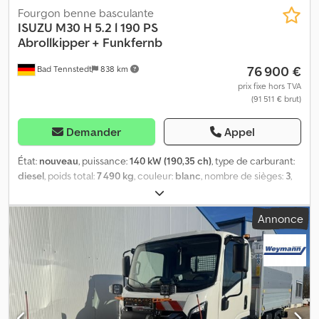
Fourgon benne basculante
ISUZU
M30 H 5.2 l 190 PS
Abrollkipper + Funkfernb
76 900 €
Bad Tennstedt
838 km
prix fixe hors TVA
(91 511 € brut)
Demander
Appel
État:
nouveau
, puissance:
140 kW (190,35 ch)
, type de carburant:
diesel
, poids total:
7 490 kg
, couleur:
blanc
, nombre de sièges:
3
,
Équipement:
ABS, climatisation, filtre à particules, programme
électronique de stabilité (ESP), verrouillage centralisé
, Le
Annonce
centre de véhicules utilitaires ISUZU en Allemagne, spécialisé en
compétence, service et conseil, vous propose : ISUZU M30 H avec
système de benne amovible CTS 04-37 avec télécommande radio
2 ans de garantie sur le véhicule de base à partir de la date de la
première mise en circulation Codpsw N T Nisfx Abzjrf CHARGE
UTILE de 3.600 kg pour un poids total de 7.490 kg ou en option
4.600 kg pour 8.500 kg Équipement : - Moteur turbodiesel 5,2L à