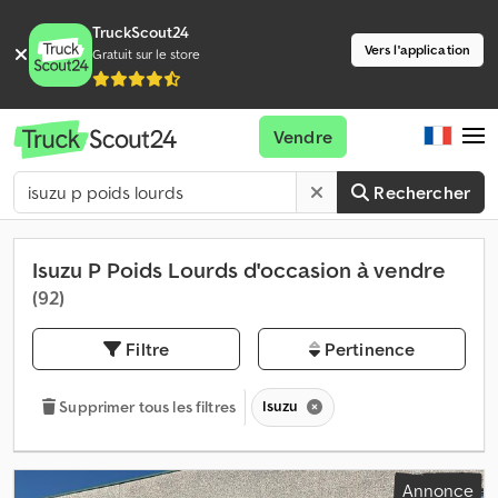
TruckScout24
Vers l'application
Gratuit sur le store
Vendre
Rechercher
Isuzu P Poids Lourds d'occasion à vendre
(92)
Filtre
Pertinence
Isuzu
Supprimer tous les filtres
Annonce