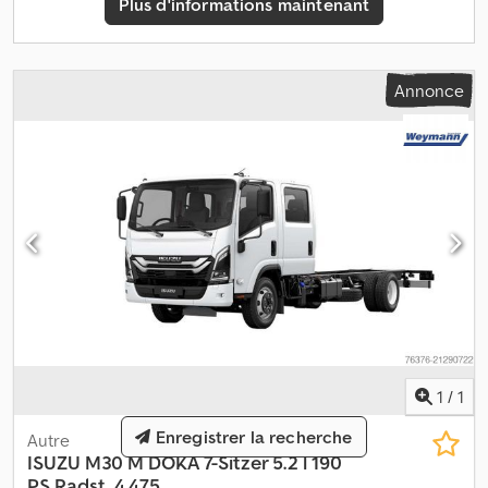
Plus d'informations maintenant
Empattement 2,80 m Pneus 40 % ABS Prix net export 7 500,00
euros Toutes informations sous réserve d'erreur/à vérifier
Annonce
1
/
1
Enregistrer la recherche
Autre
ISUZU
M30 M DOKA 7-Sitzer 5.2 l 190
PS Radst. 4.475