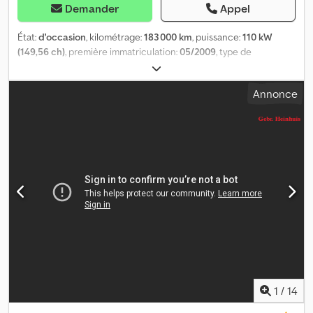
Demander
Appel
État:
d'occasion
, kilométrage:
183 000 km
, puissance:
110 kW
(149,56 ch)
, première immatriculation:
05/2009
, type de
carburant:
diesel
, poids maximal de charge:
520 kg
, poids total:
3 500 kg
, couleur:
blanc
, type d'engrenage:
mécanique
, classe
Annonce
d'émission:
Euro 4
, nombre de sièges:
3
, longueur de l'espace de
chargement:
4 300 mm
, largeur de l’espace de chargement:
2 200
mm
, Année de construction:
2009
, -Camion d'occasion : Isuzu
NPR 35 à benne basculante. -Immatriculation : Mai 2009, Moteur :
3.0 td 150 ch Euro 4, Kilométrage : 183 000 (COMPTEUR DE
KILOMÉTRAGE NON FONCTIONNEL). -Poids total autorisé en
charge (PTAC) : 35 quintaux, Charge utile : 5,2 quintaux, Roues
arrière jumelées, Renfort de ressorts arrière. -Équipement : Benne
basculante trilatérale avec dimensions 4 300 x 2 200 mm, parois
en aluminium de 550 mm de haut, rehausse de benne en treillis,
levage hydraulique, support de poteaux avant avec treillis de
protection de la cabine. -Équipé de : Double jeu de clés, pas de
roue de secours. -Carrosserie et intérieur en bon état général,
mécanique en bon état de marche. _____ CARLO MAURI S.r.l. -
1
/
14
Lurago d'Erba - Via Vallassina 6 - Tél. 031.699.049 - Vendeurs :