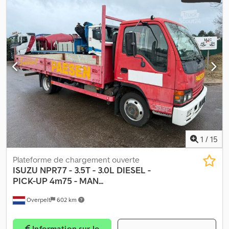
Équipement:
ABS, chauffage de stationnement, climatisation
,
1
/
15
Plateforme de chargement ouverte
ISUZU
NPR77 - 3.5T - 3.0L DIESEL -
PICK-UP 4m75 - MAN...
Overpelt
602 km
Information sur le