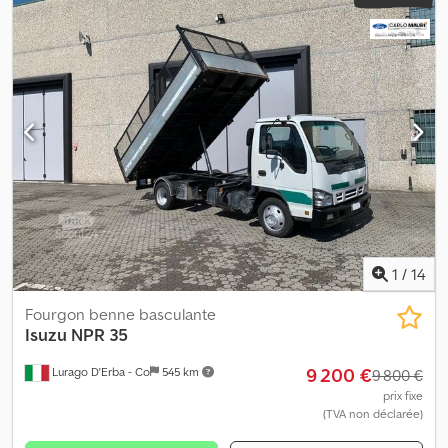
1
/
14
Fourgon benne basculante
Isuzu
NPR 35
9 200 €
Lurago D'Erba - Co
545 km
9 800 €
prix fixe
(TVA non déclarée)