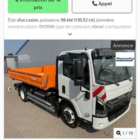
Appel
prix
État:
d'occasion
, puissance:
96 kW (130,52 ch)
, première
immatriculation:
01/2006
, type de carburant:
diesel
, configuration
d'essieux:
4x2
, carburant:
diesel
, couleur:
autre
, type d'engrenage:
mécanique
, nombre de vitesses:
5
, longueur de l'espace de
Annonce
chargement:
4 750 mm
, Année de construction:
2006
,
Équipement:
ABS
, = Plus d'options et d'accessoires = Credpezm
Sbwjfx Abzef - 2 essieux - Suspension LAMES = Plus d'informations
= Nombre de cylindres: 4 Capacité du moteur: 2.999 cc Marque
moteur: ISUZU Numéro d'immatriculation: TZE324
1
/
19