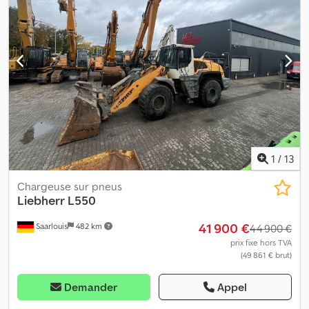
1
/
13
Chargeuse sur pneus
Liebherr
L550
41 900 €
Saarlouis
482 km
44 900 €
prix fixe hors TVA
(49 861 € brut)
Demander
Appel