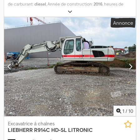
supplémentaire dans la cabine du conducteur et la cabine de la
de carburant:
diesel
, Année de construction:
2016
, heures de
grue, caméra de recul à l’arrière du véhicule, système d’aide au
fonctionnement:
9 600 h
, CHARGEUR SUR PNEU LIEBHERR L 542
démarrage à distance comprenant les câbles, kit d’éclairage de la
ANNÉE 2016 Dkodpfezl Uf Nex Apysr 9360 H 1 GODET PESAGE
partie supérieure, balise de signalisation aérienne,
Annonce
ASCOREL
télécommande radio, commande d’urgence de la hydraulique de
la grue. -- Grue d’occasion, première main, en excellent état –
d’autres détails sur demande – disponible à court terme :
1
/
10
Excavatrice à chaînes
LIEBHERR
R914C HD-SL LITRONIC