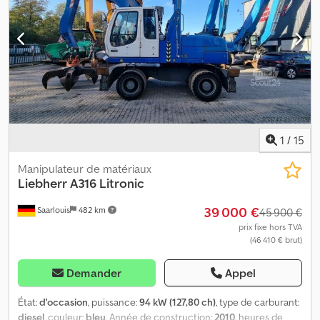
1
/
15
Manipulateur de matériaux
Liebherr
A316 Litronic
39 000 €
Saarlouis
482 km
45 900 €
prix fixe hors TVA
(46 410 € brut)
Demander
Appel
État:
d'occasion
, puissance:
94 kW (127,80 ch)
, type de carburant:
diesel
, couleur:
bleu
, Année de construction:
2010
, heures de