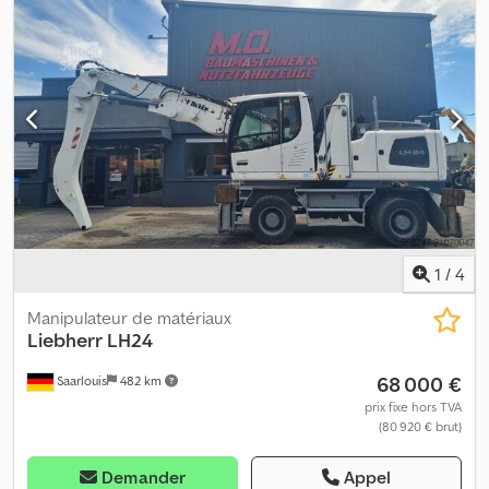
1
/
4
Manipulateur de matériaux
Liebherr
LH24
68 000 €
Saarlouis
482 km
prix fixe hors TVA
(80 920 € brut)
Demander
Appel