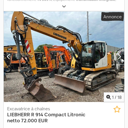
Notre offre est généralement sans contrôle technique/anti-
pollution/contrôle spécial ni plaques d’immatriculation. Sous
Annonce
réserve d’erreurs et de vente préalable. Visite uniquement sur
rendez-vous. Les demandes via WhatsApp ne sont pas traitées.
Dodsvpc Rrspfx Apyjkr
1
/
18
Excavatrice à chaînes
LIEBHERR
R 914 Compact Litronic
netto 72.000 EUR