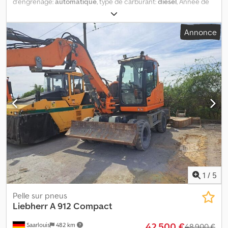
d'engrenage:
automatique
, type de carburant:
diesel
, Année de
construction:
2018
, heures de fonctionnement:
12 776 h
,
Équipement:
climatisation
, = Plus d'options et d'accessoires =
Annonce
Djdpfxey T Ilbo Apyjkr - Climate control - Graissage central = Plus
d'informations = Nombre de cylindres: 4 Poids à vide: 35.000 kg
1
/
5
Pelle sur pneus
Liebherr
A 912 Compact
42 500 €
Saarlouis
482 km
48 900 €