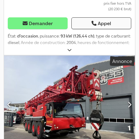
prix fixe hors TVA
(20 230 € brut)
Demander
Appel
État:
d'occasion
, puissance:
93 kW (126,44 ch)
, type de carburant:
diesel
, Année de construction:
2004
, heures de fonctionnement:
19 500 h
, Domaine d'application: Construction Dkedpfsyc Uutox
Apyer
Annonce