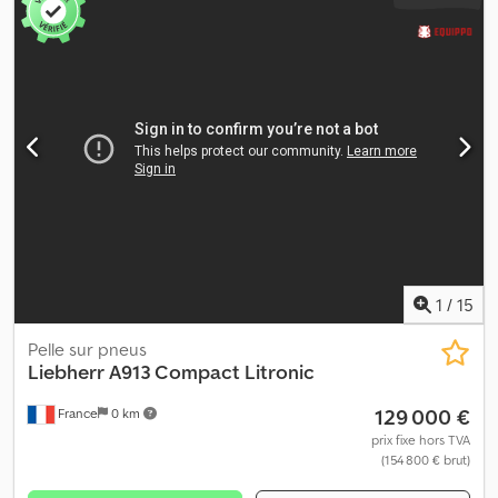
1
/
15
Pelle sur pneus
Liebherr
A913 Compact Litronic
129 000 €
France
0 km
prix fixe hors TVA
(154 800 € brut)