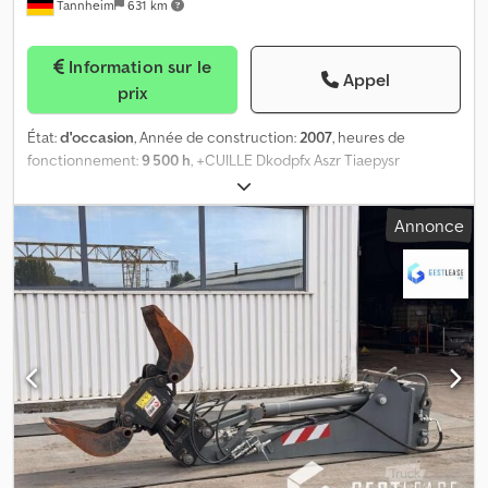
Tannheim
631 km
Information sur le
Appel
prix
État:
d'occasion
, Année de construction:
2007
, heures de
fonctionnement:
9 500 h
, +CUILLE Dkodpfx Aszr Tiaepysr
Annonce