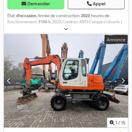
Demander
Appel
État:
d'occasion
, Année de construction:
2023
, heures de
fonctionnement:
3 186 h
, 2023 | Liebherr A913 Compact Litronic |
Pelle mobile d'occasion | 3186 heures 📍 Localisation : France 🚛
Livraison possible à votre destination – Utilisez notre calculateur
Annonce
de frais de port pour estimer les coûts de transport ! 💰 Achetez
maintenant pour 129 000 EUR ou faites une offre. Paiement à la
livraison possible moyennant des frais abordables (sous réserve
d'approbation)* 👷‍♂️ Inspecté par un expert indépendant 60
points d'inspection, 55 approuvés ✅, 4 imperfections ℹ️, 1 point
nécessitant une intervention ⚠️ 📌 Commentaire de l'inspecteur :
Liebherr en bon état général et fonctionnel, nécessite un
nettoyage, quelques réparations, vitre cassée, joint torique du
vérin à angle variable fuit, rétroviseur cassé, aucun autre
problème constaté lors de l'inspection, les fourches ne sont pas
incluses. 📄 Souhaitez-vous consulter le rapport d'inspection
complet, des photos supplémentaires ou une vidéo ?
Dkjdpezqvfnjfx Apyjr Conseil : La référence « 40939 Equippo » est
souvent utilisée pour rechercher plus de détails en ligne. 💡
1
/
15
Pourquoi cette machine et notre service sont différents : ✔