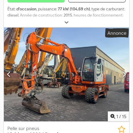
État:
d'occasion
, puissance:
77 kW (104,69 ch)
, type de carburant:
diesel
, Année de construction:
2015
, heures de fonctionnement:
14 271 h
, Domaine d'application: Construction Dedpoydah Uofx
Apyskr PBV: 24.600 kg
Annonce
1
/
15
Pelle sur pneus