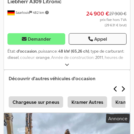
Liebherr
A309 Litronic
24 900 €
Saarlouis
482 km
27 900 €
prix fixe hors TVA
(29 631 € brut)
Demander
Appel
État:
d'occasion
, puissance:
48 kW (65,26 ch)
, type de carburant:
diesel
, couleur:
orange
, Année de construction:
2011
, heures de
fonctionnement:
14 921 h
, Commande: Roue Poids à vide: 12.000
kg Dodpfx Apeydag Dsyekr Marque moteur: Deutz
Découvrir d'autres véhicules d'occasion
e
Chargeuse sur pneus
Kramer Autres
Kramer 
Annonce