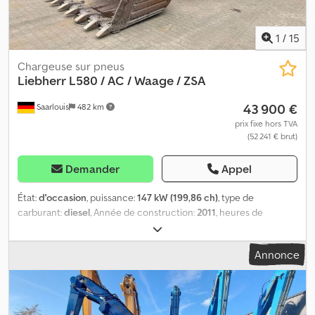
Fonctionnel Marquage CE : oui Historique Nombre de
propriétaires : 1 État État général : bon Dkodpfx Aszr Tmxjpysr État
technique : bon Apparence visuelle : bon Autres informations
1
/
15
Devise de location : EUR Informations supplémentaires Veuillez
contacter Philip Müller, , p-) pour plus d’informations.
Chargeuse sur pneus
Liebherr
L580 / AC / Waage / ZSA
43 900 €
Saarlouis
482 km
prix fixe hors TVA
(52 241 € brut)
Demander
Appel
État:
d'occasion
, puissance:
147 kW (199,86 ch)
, type de
carburant:
diesel
, Année de construction:
2011
, heures de
fonctionnement:
19 388 h
, Équipement:
climatisation
, = Plus
d'options et d'accessoires = Djdszq Spiopfx Apyekr - Climate
Annonce
control - Graissage central