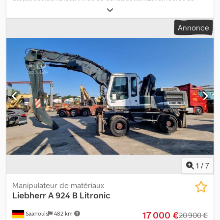
fonctionnement:
14 700 h
, Liebherr A 316 Litronic Année de
construction : 2010 Heures de service : 14 781 h Puissance moteur
Annonce
: 94 kW Système de lubrification centralisée 4 stabilisateurs
Caméra Dkodpfx Asydbg Espyor Climatisation Grappin polype
Cabine surélevable
1
/
7
Manipulateur de matériaux
Liebherr
A 924 B Litronic
17 000 €
Saarlouis
482 km
20 900 €