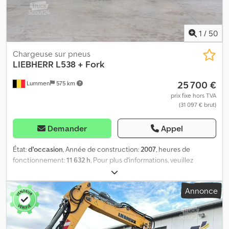
1
/
50
Chargeuse sur pneus
LIEBHERR
L538 + Fork
25 700 €
Lummen
575 km
prix fixe hors TVA
(31 097 € brut)
Demander
Appel
État:
d'occasion
, Année de construction:
2007
, heures de
fonctionnement:
11 632 h
, Pour plus d'informations, veuillez
contacter Kurt Meurrens , ) Dedpjzth U Hefx Apyskr
Annonce