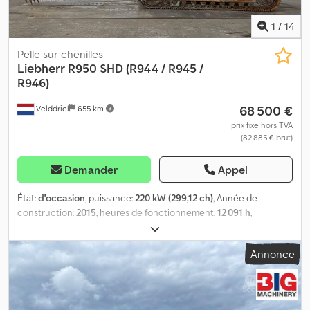
1
/
14
Pelle sur chenilles
Liebherr
R950 SHD (R944 / R945 /
R946)
68 500 €
Velddriel
655 km
prix fixe hors TVA
(82 885 € brut)
Demander
Appel
État:
d'occasion
, puissance:
220 kW (299,12 ch)
, Année de
construction:
2015
, heures de fonctionnement:
12 091 h
,
Excavatrice d'occasion Liebherr R950SHD – 2015 – À vendre chez
BIG Machinery Cette excavatrice Liebherr R950SHD est
Annonce
maintenant disponible à la vente chez BIG Machinery aux Pays-
Bas. Fabriquée en 2015 en France, cette machine compte 12 091
heures de fonctionnement et est certifiée CE. L’excavatrice est
équipée de prises pour marteau hydraulique, d’un godet de