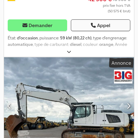
prix fixe hors TVA
(50 575 € brut)
Demander
Appel
État:
d'occasion
, puissance:
59 kW (80,22 ch)
, type d'engrenage:
automatique
, type de carburant:
diesel
, couleur:
orange
, Année
de construction:
2013
, heures de fonctionnement:
12 466 h
, = Plus
d'options et d'accessoires = - Graissage central - Jumelage = Plus
Annonce
d'informations = Commande: Roue Poids à vide: 14.500 kg Marque
moteur: Liebherr Dsdpfxoy H Rhfe Apyekr