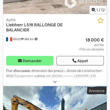
1
/
12
Autre
Liebherr
LS18 RALLONGE DE
BALANCIER
18 000 €
Illkirch
486 km
prix fixe
(TVA non déclarée)
Demander
Appel
État:
d'occasion
, dimension des pneus:
-
, Année de construction:
2022
, Équipement:
cabine
, ref: 260344 ===== LIEBHERR LS18
===== Référence 260344 | Origine : France | Certification CE
Type : Rallonge de balancier Marque : LIEBHERR Modele : LS18
Annonce
Annee : 2022 Dkedpfx Aozqvmfjpyjr Poids : 628 KG ?????
Équipements ????? + Attache rapide hydraulique likufix SW48 +
Ligne haute pression + Ligne moyenne pression + Ligne Godet
de cavage separé + Pince MBI SGR450M en montage fixe +