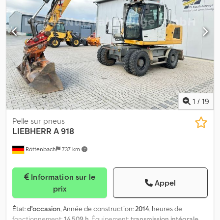
1
/
19
Pelle sur pneus
LIEBHERR
A 918
Röttenbach
737 km
Information sur le
Appel
prix
État:
d'occasion
, Année de construction:
2014
, heures de
fonctionnement:
14 509 h
, Équipement:
transmission intégrale
,