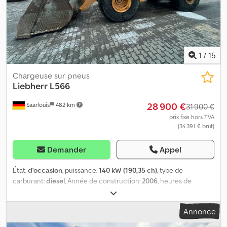
1
/
15
Chargeuse sur pneus
Liebherr
L566
28 900 €
Saarlouis
482 km
31 900 €
prix fixe hors TVA
(34 391 € brut)
Demander
Appel
État:
d'occasion
, puissance:
140 kW (190,35 ch)
, type de
carburant:
diesel
, Année de construction:
2006
, heures de
fonctionnement:
22 592 h
, Nombre de cylindres: 6 Dsdpfx
Ajydbuiopyskr
Annonce