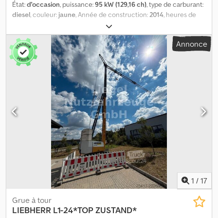
État:
d'occasion
, puissance:
95 kW (129,16 ch)
, type de carburant:
diesel
, couleur:
jaune
, Année de construction:
2014
, heures de
fonctionnement:
11 055 h
, Nombre de cylindres: 4 Poids à vide:
20.500 kg Dkjdpfeyc Uwnjx Apyjr Marque moteur: Liebherr
Annonce
1
/
17
Grue à tour
LIEBHERR
L1-24*TOP ZUSTAND*