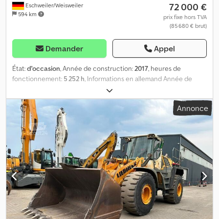
72 000 €
Eschweiler/Weisweiler
594 km
prix fixe hors TVA
(85 680 € brut)
Demander
Appel
État:
d'occasion
, Année de construction:
2017
, heures de
fonctionnement:
5 252 h
, Informations en allemand Année de
fabrication : 2017, 5 252 heures, poids total : 17 500 kg, poids de
transport : environ 16 000 kg, flèche télescopique, puissance du
Annonce
moteur : 80 kW, système de changement rapide Verachtert
CW20/30 hydraulique, 1 godet inclus (d’autres godets disponibles
en stock), circuit hydraulique complet, support de lame, patins en
caoutchouc, cabine confortable avec climatisation. Sous réserve
de vente et d’erreurs. Informations complémentaires Type : pelle
sur chenilles Type de carburant : diesel Puissance : 80 kW (109 ch)
Marquage CE : oui Nombre de propriétaires : 1 État général : bon
État technique : bon État visuel : bon Pour plus d’informations,
veuillez contacter Philip Müller, , p-). Informations en anglais
Informations générales Type : pelle sur chenilles Informations
techniques Puissance : 80 kW (109 ch) Type de carburant : diesel