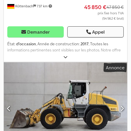
45 850 €
Röttenbach
737 km
47 850 €
prix fixe hors TVA
(54 562 € brut)
Demander
Appel
État:
d'occasion
, Année de construction:
2017
, Toutes les
informations pertinentes sont visibles sur les photos. Notre offre
comprend généralement un contrôle technique périodique (CT),
un contrôle des émissions et un contrôle de la conformité, ainsi
Annonce
que l’immatriculation. Sous réserve d’erreur et de vente
intermédiaire. Les visites sont possibles uniquement sur rendez-
vous. Dodpfx Aozit Tyjpyjkr Les demandes par WhatsApp ne seront
pas traitées. Numéro de référence interne :