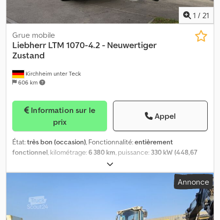
1
/
21
Grue mobile
Liebherr
LTM 1070-4.2 - Neuwertiger
Zustand
Kirchheim unter Teck
606 km
Information sur le
Appel
prix
État:
très bon (occasion)
, Fonctionnalité:
entièrement
fonctionnel
, kilométrage:
6 380 km
, puissance:
330 kW (448,67
ch)
, type d'engrenage:
automatique
, type de carburant:
diesel
,
couleur:
rouge
, poids total:
52 000 kg
, dimension des pneus:
Annonce
445/95 R25
, configuration d'essieux:
8x4
, première
immatriculation:
10/2022
, prochaine inspection (TÜV):
10/2026
,
classe d'émission:
Euro 5
, freins:
Telma
, suspension:
hydraulique
,
Année de construction:
2022
, heures de fonctionnement:
1 709 h
,