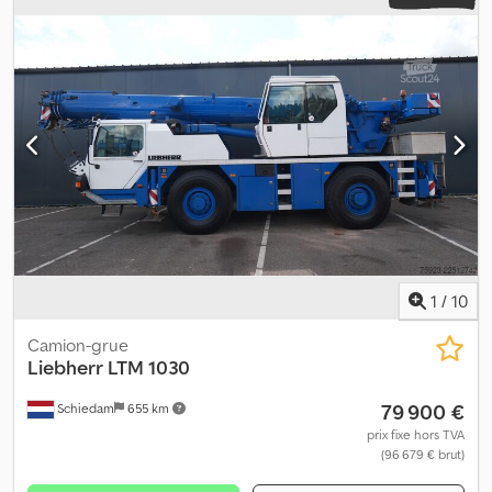
1
/
10
Camion-grue
Liebherr
LTM 1030
79 900 €
Schiedam
655 km
prix fixe hors TVA
(96 679 € brut)