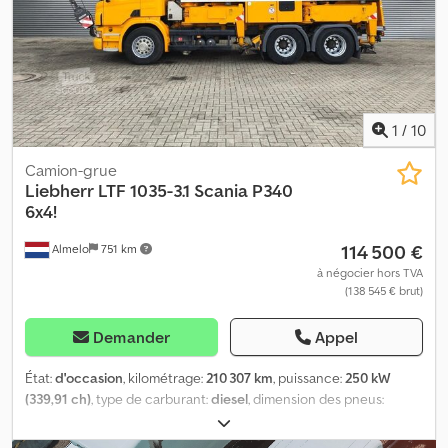
1
/
10
Camion-grue
Liebherr
LTF 1035-3.1 Scania P340
6x4!
114 500 €
Almelo
751 km
à négocier hors TVA
(138 545 € brut)
Demander
Appel
État:
d'occasion
, kilométrage:
210 307 km
, puissance:
250 kW
(339,91 ch)
, type de carburant:
diesel
, dimension des pneus:
385/65R22,5
, configuration d'essieux:
6x4
, carburant:
diesel
,
couleur:
jaune
, type d'engrenage:
mécanique
, nombre de