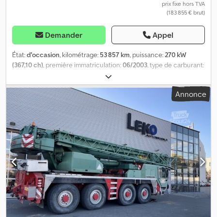
technique est souhaité, nous pouvons vous proposer une offre
prix fixe hors TVA
(183 855 € brut)
via nos ateliers partenaires. Le véhicule peut être décoré ou
lettré à des fins publicitaires. Nos conditions générales de
livraison et de paiement s'appliquent.
Demander
Appel
État:
d'occasion
, kilométrage:
53 857 km
, puissance:
270 kW
(367,10 ch)
, première immatriculation:
06/2003
, type de carburant:
diesel
, poids total:
36 000 kg
, configuration d'essieux:
3 essieux
,
couleur:
jaune
, type d'engrenage:
automatique
, classe
Annonce
d'émission:
Euro 3
, largeur totale:
2 680 mm
, hauteur totale:
3 750
mm
, Équipement:
chauffage de stationnement
, Liebherr UTM
735 - Grue : LTM 1055/1 - Année de fabrication : 2003 - 22 439
heures de fonctionnement (châssis porteur) - 18 883 heures de
fonctionnement (superstructure grue) - 53 857 km parcourus - 4
x extensions hydrauliques - Jib de 16 m - Direction hydraulique -
12 t de contrepoids additionnels Dcjdpjw H Hwvjfx Abxsk -
Gyrophares LED - Contrôle technique à effectuer : - Contrôle de
sécurité à effectuer : 01.2026 - Pneus : 445/95 R 25 Sous réserve
d’erreurs et de vente intermédiaire. Numéro interne du véhicule :
11218 Support WhatsApp disponible ! Pour toute question sur ce
véhicule ou pour plus d’informations, contactez-nous facilement