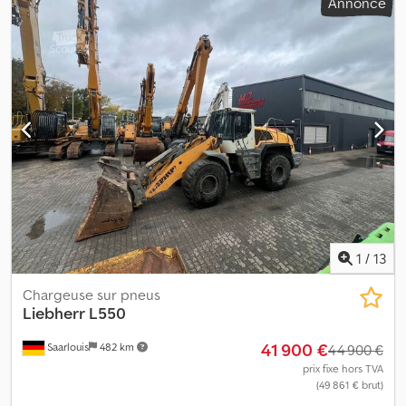
Annonce
1
/
13
Chargeuse sur pneus
Liebherr
L550
41 900 €
Saarlouis
482 km
44 900 €
prix fixe hors TVA
(49 861 € brut)