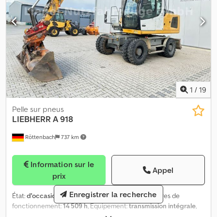
1
/
19
Pelle sur pneus
LIEBHERR
A 918
Röttenbach
737 km
Information sur le
Appel
prix
Enregistrer la recherche
État:
d'occasion
, Année de construction:
2014
, heures de
fonctionnement:
14 509 h
, Équipement:
transmission intégrale
,
Notre offre est généralement sans contrôle technique/anti-