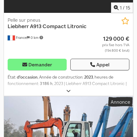
1
/
15
Pelle sur pneus
Liebherr
A913 Compact Litronic
129 000 €
France
0 km
prix fixe hors TVA
(154 800 € brut)
Demander
Appel
État:
d'occasion
, Année de construction:
2023
, heures de
fonctionnement:
3 186 h
, 2023 | Liebherr A913 Compact Litronic |
Pelle mobile d'occasion | 3186 heures 📍 Localisation : France 🚛
Livraison possible à votre destination – Utilisez notre calculateur
Annonce
de frais de port pour estimer les coûts de transport ! 💰 Achetez
maintenant pour 129 000 EUR ou faites une offre. Paiement à la
livraison possible moyennant des frais abordables (sous réserve
d'approbation)* 👷‍♂️ Inspecté par un expert indépendant 60
points d'inspection, 55 approuvés ✅, 4 imperfections ℹ️, 1 point
nécessitant une intervention ⚠️ 📌 Commentaire de l'inspecteur :