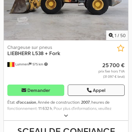
1
/
50
Chargeuse sur pneus
LIEBHERR
L538 + Fork
25 700 €
Lummen
575 km
prix fixe hors TVA
(31 097 € brut)
Demander
Appel
État:
d'occasion
, Année de construction:
2007
, heures de
fonctionnement:
11 632 h
, Pour plus d'informations, veuillez
contacter Kurt Meurrens , ) Dcedezth U Hspfx Abxek
SCEAU DE CONFIANCE