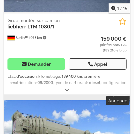
via WhatsApp.
1
/
15
Grue montée sur camion
liebherr
LTM 1080/1
159 000 €
Berlin
1 075 km
prix fixe hors TVA
(189 210 € brut)
Demander
Appel
État:
d'occasion
, kilométrage:
139 400 km
, première
immatriculation:
09/2000
, type de carburant:
diesel
, configuration
d'essieux:
8x8
, carburant:
diesel
, couleur:
vert
, cabine
conducteur:
autre
, type d'engrenage:
automatique
, classe
Annonce
d'émission:
aucun
, suspension:
autre
, heures de fonctionnement:
4 562 h
, Équipement:
ABS, chauffage de stationnement,
transmission intégrale
, * Grue mobile Liebherr LTM 1080/1 *
Modèle : LTM 1080/1 * Année de fabrication : 2000 *
Emplacement : Berlin * Heures de fonctionnement : 4 562 h *
Kilométrage : 139 400 km Dodpfx Abex Skvmjxjck * Poids total :