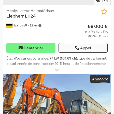
1
/
4
Manipulateur de matériaux
Liebherr
LH24
68 000 €
Saarlouis
482 km
prix fixe hors TVA
(80 920 € brut)
Demander
Appel
État:
d'occasion
, puissance:
77 kW (104,69 ch)
, type de carburant:
diesel
, Année de construction:
2015
, heures de fonctionnement:
14 271 h
, Domaine d'application: Construction PBV: 24.600 kg
Djdpoydah Ujfx Abxjck
Annonce