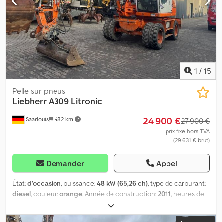
1
/
15
Pelle sur pneus
Liebherr
A309 Litronic
24 900 €
Saarlouis
482 km
27 900 €
prix fixe hors TVA
(29 631 € brut)
Demander
Appel
État:
d'occasion
, puissance:
48 kW (65,26 ch)
, type de carburant:
diesel
, couleur:
orange
, Année de construction:
2011
, heures de
fonctionnement:
14 921 h
, Commande: Roue Poids à vide: 12.000
kg Dcsdsydag Depfx Abxok Marque moteur: Deutz