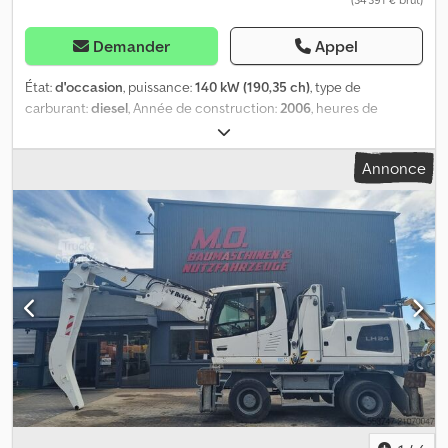
Demander
Appel
État:
d'occasion
, puissance:
140 kW (190,35 ch)
, type de
carburant:
diesel
, Année de construction:
2006
, heures de
fonctionnement:
22 592 h
, Nombre de cylindres: 6 Dedeydbuiepfx
Abxock
Annonce