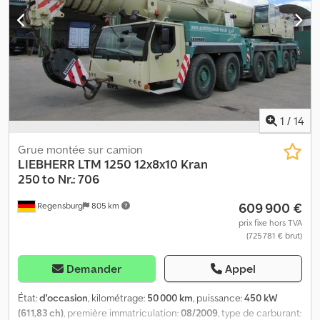
48 000 t * Capacité de levage : 90 t * Flèche : 52 m * Boîte de
vitesses : Boîte de vitesses automatique * Nombre d’essieux : 4 *
Pneus en excellent état – voir les photos ... Boîte automatique,
transmission intégrale, ABS, sans accident, suspension à ressorts
à lames, chauffage de stationnement, diesel, état : d’occasion, prix
net : 159 000 EUR, sous réserve d’erreurs et de vente préalable.
1
/
14
Grue montée sur camion
LIEBHERR
LTM 1250 12x8x10 Kran
250 to Nr.: 706
609 900 €
Regensburg
805 km
prix fixe hors TVA
(725 781 € brut)
Demander
Appel
État:
d'occasion
, kilométrage:
50 000 km
, puissance:
450 kW
(611,83 ch)
, première immatriculation:
08/2009
, type de carburant: