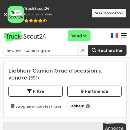
TruckScout24
Vers l'application
Gratuit sur le store
Vendre
Rechercher
Liebherr Camion Grue d'occasion à
vendre
(391)
Filtre
Pertinence
Liebherr
Supprimer tous les filtres
Annonce