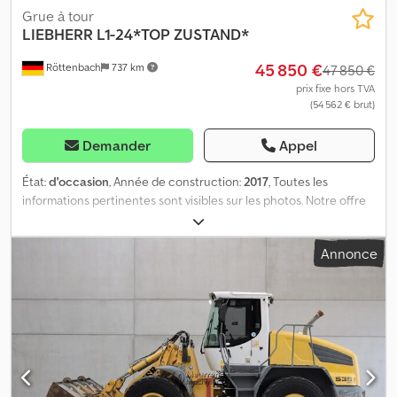
Grue à tour
LIEBHERR
L1-24*TOP ZUSTAND*
45 850 €
Röttenbach
737 km
47 850 €
prix fixe hors TVA
(54 562 € brut)
Demander
Appel
État:
d'occasion
, Année de construction:
2017
, Toutes les
informations pertinentes sont visibles sur les photos. Notre offre
comprend généralement un contrôle technique périodique (CT),
un contrôle des émissions et un contrôle de la conformité, ainsi
Annonce
que l’immatriculation. Sous réserve d’erreur et de vente
intermédiaire. Les visites sont possibles uniquement sur rendez-
vous. Les demandes par WhatsApp ne seront pas traitées.
Dodpfjzit Tyjx Abxock Numéro de référence interne :