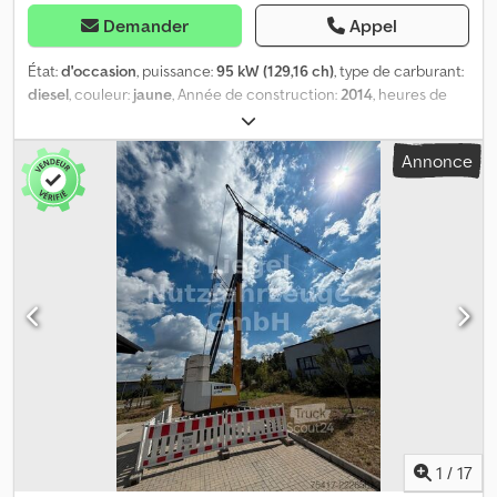
Demander
Appel
État:
d'occasion
, puissance:
95 kW (129,16 ch)
, type de carburant:
diesel
, couleur:
jaune
, Année de construction:
2014
, heures de
fonctionnement:
11 055 h
, Nombre de cylindres: 4 Djdeyc Uwnjpfx
Abxock Poids à vide: 20.500 kg Marque moteur: Liebherr
Annonce
1
/
17