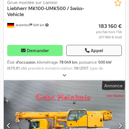
Grue montée sur camion
Liebherr
MK100-UMK500 / Swiss-
Vehicle
183 160 €
Jestetten
509 km
prix fixe hors TVA
(217 960 € brut)
Demander
Appel
État:
d'occasion
, kilométrage:
78 049 km
, puissance:
500 kW
(679,81 ch)
, première immatriculation:
08/2007
, type de
carburant:
diesel
, poids à vide:
60 000 kg
, dimension des pneus:
385/95 R22.50
, configuration d'essieux:
10x8
, prochaine
Annonce
inspection (TÜV):
08/2022
, cabine conducteur:
cabine courte
,
type d'engrenage:
automatique
, suspension:
acier
, nombre de
sièges:
2
, longueur totale:
16 650 mm
, largeur totale:
25 500 mm
,
hauteur totale:
40 000 mm
, taille du pneu avant:
385/95 R22.50
,
poids en ordre de marche:
60 000 kg
, Équipement:
climatisation,
grue
,