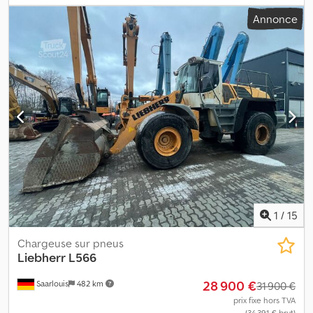
d'accessoires = Dcsdpfx Aboydcpzoxsk - Graissage central = Plus
Annonce
d'informations = Commande: Roue Nombre de cylindres: 4 Poids à
vide: 13.500 kg Marque moteur: Deutz
1
/
15
Chargeuse sur pneus
Liebherr
L566
28 900 €
Saarlouis
482 km
31 900 €
prix fixe hors TVA
(34 391 € brut)