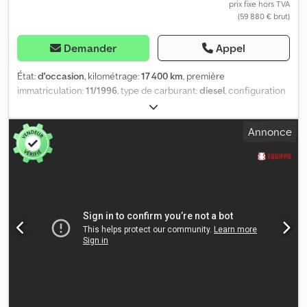
prix fixe hors TVA
(59 880 € brut)
Demander
Appel
État:
d'occasion
, kilométrage:
17 400 km
, première
immatriculation:
11/1996
, type de carburant:
diesel
, configuration
d'essieux:
3 essieux
, type d'engrenage:
automatique
, Année de
construction:
1996
, Prêt à l'emploi 3 400 heures Dcjdpfxotwh Tfs
Annonce
Abxjk