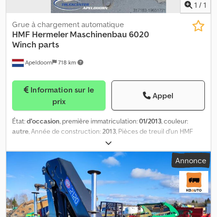
1
/
1
Grue à chargement automatique
HMF Hermeler Maschinenbau
6020
Winch parts
Apeldoorn
718 km
Information sur le
Appel
prix
État:
d'occasion
, première immatriculation:
01/2013
, couleur:
autre
, Année de construction:
2013
, Pièces de treuil d'un HMF
6020 avec flèche = Information sur la société = Données
bancaires: Compte Rabobank: 39.33.10.655 IBAN:
Annonce
NL73RABO0393310655 Code SWIFT: RABONL2U - Vérifiez toujours
nos coordonnées bancaires avant la transaction! Djdew D Dfljpfx
Ahcsck - La réservation de véhicules n'est pas possible sans
caution. - Les erreurs d'écriture et de texte sont réservées à tous
les véhicules proposés.