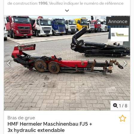
de construction:
1996
, Veuillez indiquer le numéro de référence
lors de la demande : 22782 Spécifications : Année de fabrication :
1996 Non certifié Diagramme de grue Dcodpszqmi Rsfx Ahcjk
Annonce
Télécommande Console de grue Grappin Béquilles Grappin
supplémentaire disponible en option Disponible immédiatement
Poids à vide : 11 Modèle : 1150 grue avec grappin. = Informations
complémentaires = Usage : Transport de marchandises Veuillez
contacter ATS Norway pour plus d'informations.
1
/
8
Bras de grue
HMF Hermeler Maschinenbau
FJ5 +
3x hydraulic extendable