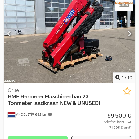
1
/
10
Grue
HMF Hermeler Maschinenbau
23
Tonmeter laadkraan NEW & UNUSED!
59 500 €
ANDELST
682 km
prix fixe hors TVA
(71 995 € brut)