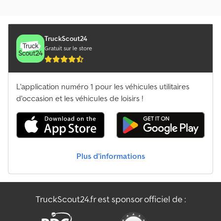
Créer une annonce
Humer Porte-Engins
Jonsered Camion Grue
TruckScout24
Gratuit sur le store
Krupp Camion Grue
Liebherr Camion Grue
L'application numéro 1 pour les véhicules utilitaires
Machine De Récolte
d'occasion et les véhicules de loisirs !
Man Camion Grue
Meiller Camion Grue
Plus d’informations
Mercedes-Benz Camion Grue
Mf Machines Construction
TruckScout24.fr est sponsor officiel de :
Volvo Camion Grue
Véhicule De Manœuvre