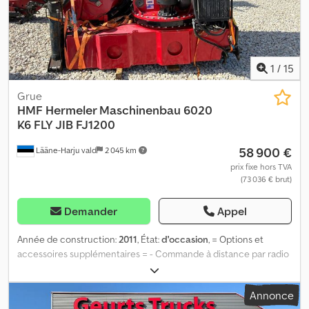
1
/
15
Grue
HMF Hermeler Maschinenbau
6020
K6 FLY JIB FJ1200
58 900 €
Lääne-Harju vald
2 045 km
prix fixe hors TVA
(73 036 € brut)
Demander
Appel
Année de construction:
2011
, État:
d'occasion
, = Options et
accessoires supplémentaires = - Commande à distance par radio
(commande à distance pour l’attache de la grue) = Remarques =
Portée : 34,0 m Capacité de levage maximale à l’extrémité de la
Annonce
flèche : 270 kg Informations sur la flèche : FJ1200 Sections de la