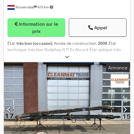
Roosendaal
615 km
Information sur le
Appel
prix
État:
très bon (occasion)
, Année de construction:
2009
, État
technique: très bon Dodpfxoy N Tl Es Ahcsck État optique: très
bon
Annonce