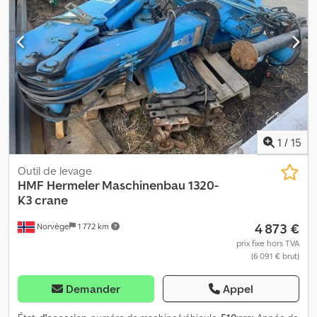
1
/
15
Outil de levage
HMF Hermeler Maschinenbau
1320-
K3 crane
4 873 €
Norvège
1 772 km
prix fixe hors TVA
(6 091 € brut)
Demander
Appel