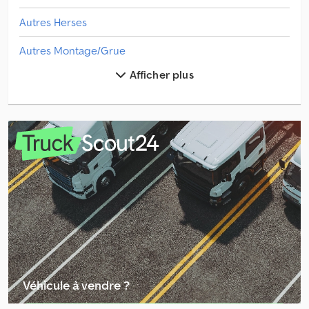
Autres Herses
Autres Montage/Grue
Afficher plus
Camion De Ferraille
Camion Grue
Camion À Benne Basculante Avec Grue
Camions À Ordures/Déchets
Daf Camion Grue
Faun Camion Grue
Hmf Pièces De Rechange
Hmf Poids Lourds
Véhicule à vendre ?
Humbaur Ha Remorques