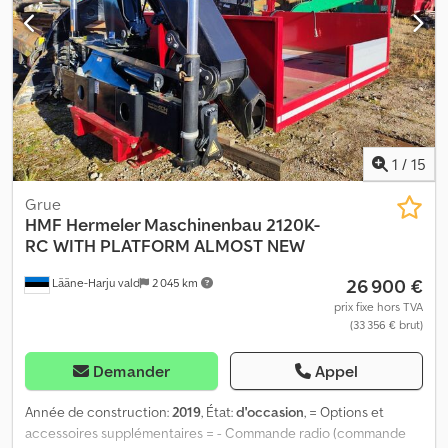
1
/
15
Grue
HMF Hermeler Maschinenbau
2120K-
RC WITH PLATFORM ALMOST NEW
26 900 €
Lääne-Harju vald
2 045 km
prix fixe hors TVA
(33 356 € brut)
Demander
Appel
Année de construction:
2019
, État:
d'occasion
, = Options et
accessoires supplémentaires = - Commande radio (commande