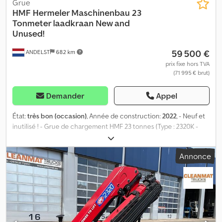
Grue
HMF Hermeler Maschinenbau
23
Tonmeter laadkraan New and
Unused!
59 500 €
ANDELST
682 km
prix fixe hors TVA
(71 995 € brut)
Demander
Appel
État:
très bon (occasion)
, Année de construction:
2022
, - Neuf et
inutilisé ! - Grue de chargement HMF 23 tonnes (Type : 2320K -
RCS) - 4 rallonges hydrauliques - 5ème et 6ème fonction -
Télécommande radio - Refroidisseur d'huile - Équipé du système
Annonce
de stabilité EVS - Diagramme de charge : * 4,5 mètres -> 4 440 kg
* 6,4 mètres -> 3 000 kg * 8,3 mètres -> 2 210 kg Dcjdjzrv S Repfx
Ahcek * 10,3 mètres -> 1 750 kg * 12,4 mètres -> 1 440 kg =
Informations complémentaires = État technique : très bon État
visuel : très bon Fabricant : Clean Mat Trucks B.V.
Wageningsestraat 17 6673DB ANDELST, NL