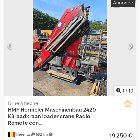
Annonce
chargement HMF 23 tonnes (Type : 2320K -RCS) A4686 =
Informations complémentaires = État technique : très bon État
visuel : très bon Fabricant : Clean Mat Trucks B.V.
Wageningsestraat 17 6673DB ANDELST, NL
1
/
10
Grue à flèche
HMF Hermeler Maschinenbau
2420-
K3 laadkraan loader crane Radio
Remote con...
19 250 €
Herentals
582 km