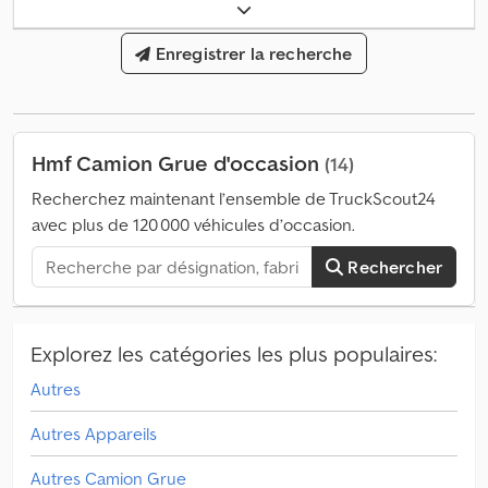
radio pour l'attache de la grue) Dcodjzhmywopfx Ahcsk =
Remarques = Portée : 8,2 m Capacité de levage maximale à
l’extrémité du flèche : 2 360 kg Sections du flèche : 2 =
Enregistrer la recherche
Informations complémentaires = Neuf : Non Domaine
d’application : Transport de marchandises Numéro de série :
5176838
Hmf Camion Grue d'occasion
(14)
Recherchez maintenant l’ensemble de TruckScout24
avec plus de 120 000 véhicules d’occasion.
Rechercher
Explorez les catégories les plus populaires:
Autres
Autres Appareils
Autres Camion Grue