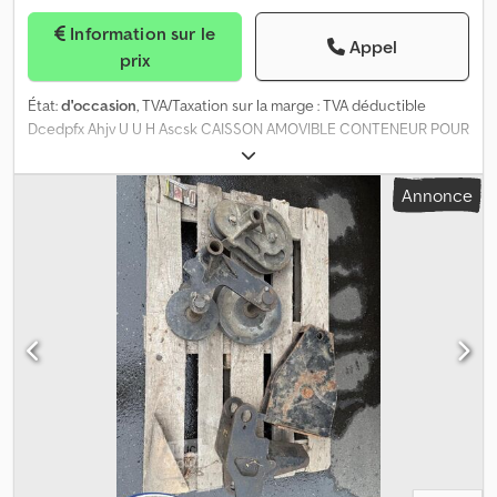
Information sur le
Appel
prix
État:
d'occasion
, TVA/Taxation sur la marge : TVA déductible
Dcedpfx Ahjv U U H Ascsk CAISSON AMOVIBLE CONTENEUR POUR
SYSTÈME À CÂBLES L = 615 cm, l = 246 cm Plaques aluminium
hauteur 80 cm 2 x actionnement hydraulique
Annonce