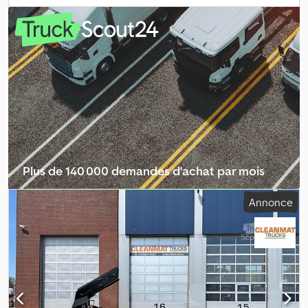
7ème fonction pour Fly-Jib (également disponible chez nous) -
Télécommande radio - Refroidisseur d'huile - Équipé du système
de stabilité EVS Dodpfxezrv Sko Ahcjck - Diagramme de charge : *
4,5 mètres -> 4 440 kg * 6,4 mètres -> 3 000 kg * 8,3 mètres -> 2
210 kg * 10,3 mètres -> 1 750 kg * 12,4 mètres -> 1 440 kg * Peut
être acheté en combinaison avec Fly-Jib (FJ-700) A4684 =
Informations complémentaires = État technique : très bon État
visuel : très bon Fabricant : Clean Mat Trucks B.V.
Wageningsestraat 17 6673DB ANDELST, NL
Plus de 140 000 demandes d'achat par mois
Sélectionner le pack revendeur
Annonce