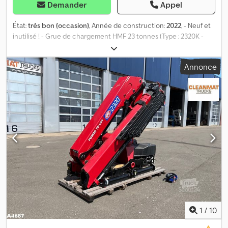
Demander
Appel
État:
très bon (occasion)
, Année de construction:
2022
, - Neuf et
inutilisé ! - Grue de chargement HMF 23 tonnes (Type : 2320K -
RCS) - 4 rallonges hydrauliques - 5ème et 6ème fonction -
Télécommande radio - Refroidisseur d'huile - Équipé du système
Annonce
de stabilité EVS - Diagramme de charge : Dcsdozrv Tbepfx Ahcjk *
4,5 mètres -> 4 440 kg * 6,4 mètres -> 3 000 kg * 8,3 mètres -> 2
210 kg * 10,3 mètres -> 1 750 kg * 12,4 mètres -> 1 440 kg =
Informations complémentaires = État technique : très bon État
visuel : très bon Fabricant : Clean Mat Trucks B.V.
Wageningsestraat 17 6673DB ANDELST, NL
1
/
10