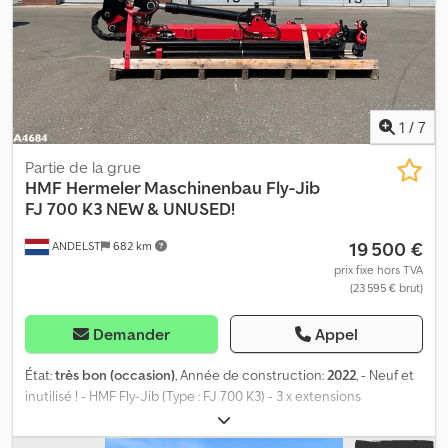
1
/
7
Partie de la grue
HMF Hermeler Maschinenbau
Fly-Jib
FJ 700 K3 NEW & UNUSED!
19 500 €
ANDELST
682 km
prix fixe hors TVA
(23 595 € brut)
Demander
Appel
État:
très bon (occasion)
, Année de construction:
2022
, - Neuf et
inutilisé ! - HMF Fly-Jib (Type : FJ 700 K3) - 3 x extensions
hydrauliques Dsdpfx Ahezrv R Tscock - Lampe de travail *
Également disponible en combinaison avec notre grue de