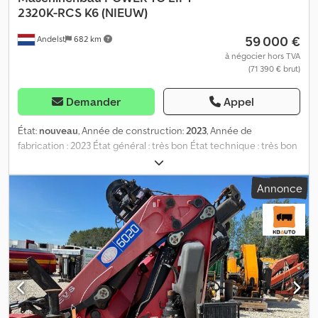
2320K-RCS K6 (NIEUW)
59 000 €
Andelst
682 km
à négocier hors TVA
(71 390 € brut)
Demander
Appel
État:
nouveau
, Année de construction:
2023
, Année de
fabrication : 2023 État général : très bon État technique : très bon
Dcsdpfx Aowlhgijhcjk État visuel : très bon 4 x HMF 2320K-RCS K6
GRUE AUTOMOBILE 2023 (NEUF) Adaptation électronique de la
Annonce
vitesse, HDL-d Commande du frein d’oscillation Commande
progressive de la grue Contrôle prioritaire du flux Système de
bras articulé Dual Power plus Vanne de commande
proportionnelle PVG 32 Passage de flexibles interne Revêtement
de qualité respectueux de l’environnement Système de sécurité
RCL 5 à 6 fonctions disponibles Préparation pour treuil
Télécommande radio