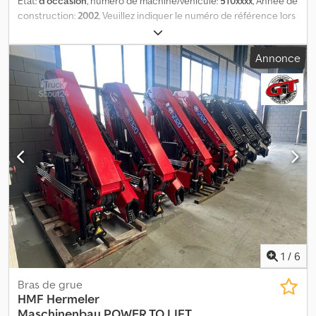
État:
d'occasion
, numéro de machine/véhicule:
510xxxx
, Année de
construction:
2002
, Veuillez indiquer le numéro de référence lors
de votre demande : 23129 Spécifications : Année de fabrication :
2002 Diagramme de charge Portée : 9,9 m Capacité de levage
Annonce
maximale : 2830 kg Dcedpfxey H Ah Dj Ahcok Vérins de
stabilisation Disponible immédiatement Poids propre : 11 Modèle :
Grue 1320-K3. = Informations complémentaires = Contactez ATS
Norway pour plus d’informations.
1
/
6
Bras de grue
HMF Hermeler
Maschinenbau
POWER TO LIFT