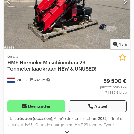
1
/
9
Grue
HMF Hermeler Maschinenbau
23
Tonmeter laadkraan NEW & UNUSED!
59 500 €
ANDELST
682 km
prix fixe hors TVA
(71 995 € brut)
Demander
Appel
État:
très bon (occasion)
, Année de construction:
2022
, - Neuf et
jamais utilisé ! - Grue de chargement HMF 23 tonnes (Type :
2320K-RCS) - 4 rallonges hydrauliques - 5ème et 6ème fonction -