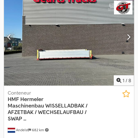
flèche principale : 6+6 Dcedpezqdxcofx Ahcsk = Informations
complémentaires = Neuf : Non Domaine d’application : Transport
de marchandises Capacité de levage : 11 500 kg Hauteur de
levage : 3 800 cm Numéro de série : 5146322
1
/
8
Conteneur
HMF Hermeler
Maschinenbau
WISSELLADBAK /
AFZETBAK / WECHSELAUFBAU /
SWAP ...
Andelst
682 km