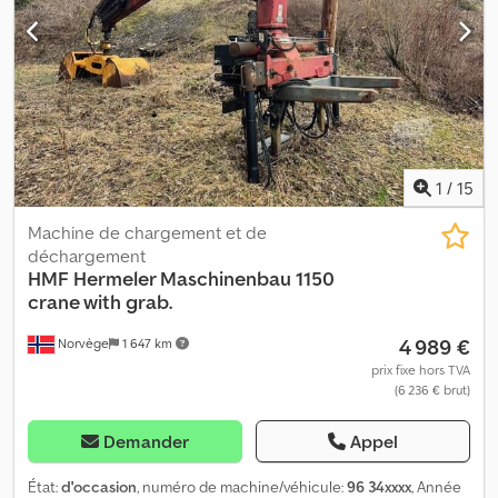
systèmes de conteneurs ✔ Certifié COP ✔ Expérience dans
l’exportation à l’échelle mondiale ✔ Service personnalisé et
conseils professionnels Cevoman bv. Lenskensdijk 5 2200
Herentals Belgique
1
/
15
Machine de chargement et de
déchargement
HMF Hermeler Maschinenbau
1150
crane with grab.
4 989 €
Norvège
1 647 km
prix fixe hors TVA
(6 236 € brut)
Demander
Appel
État:
d'occasion
, numéro de machine/véhicule:
96 34xxxx
, Année