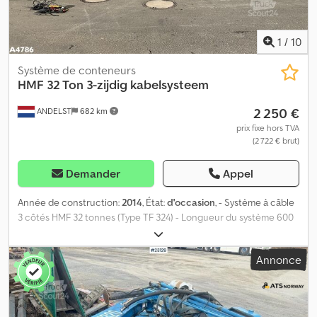
1
/
10
Système de conteneurs
HMF 32 Ton 3-zijdig kabelsysteem
2 250 €
ANDELST
682 km
prix fixe hors TVA
(2 722 € brut)
Demander
Appel
Année de construction:
2014
, État:
d'occasion
, - Système à câble
3 côtés HMF 32 tonnes (Type TF 324) - Longueur du système 600
cm Dedpfxey R T Aas Ahcock = Informations complémentaires =
Fabricant : Clean Mat Trucks B.V. Wageningsestraat 17 6673DB
Annonce
ANDELST, NL