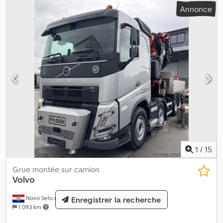
Annonce
1
/
15
Grue montée sur camion
Volvo
Novo Selo na Dravi
Enregistrer la recherche
1 093 km