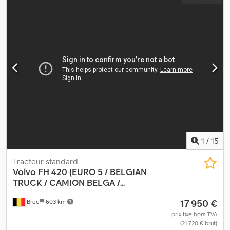
1
/
15
Tracteur standard
Volvo
FH 420 (EURO 5 / BELGIAN
TRUCK / CAMION BELGA /...
17 950 €
Bree
603 km
prix fixe hors TVA
(21 720 € brut)