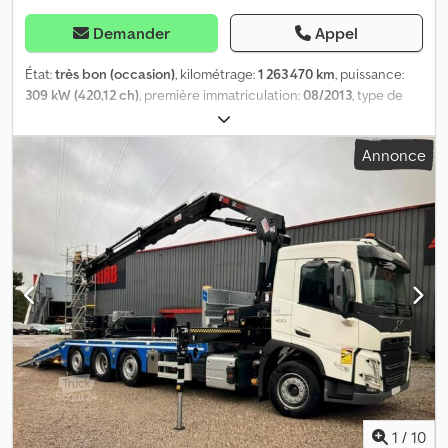
Demander
Appel
État:
très bon (occasion)
, kilométrage:
1 263 470 km
, puissance:
309 kW (420,12 ch)
, première immatriculation:
08/2013
, type de
carburant:
diesel
, état des pneus:
50 pourcentage
, configuration
d'essieux:
4x2
, carburant:
diesel
, freins:
frein moteur
, couleur:
Annonce
autre
, cabine conducteur:
cabine couchette
, type d'engrenage:
automatique
, classe d'émission:
Euro 5
, suspension:
acier-air
,
longueur totale:
6 000 mm
, largeur totale:
2 500 mm
, hauteur
totale:
4 000 mm
, Année de construction:
2013
, Équipement:
ABS,
blocage de différentiel, béquet, climatisation, régulation
électrique des vitres
, = Plus d'options et d'accessoires = - 1
couchage - 2 couchages - 2 réservoirs de carburant - Accoudoir
- Airbag - Cabine couchette - Cabine de couchage haute - Freins
à disque - Radio/lecteur de cassettes - Sper - Spoilers -
Suspension arrière : Pneumatique - Suspension avant : Feuille
Dcjdpfx Acjzr Ib Roiok - Toit ouvert - Toit Ouvrant = Plus
d'informations = Sculptures des pneus: 50% Essieu avant:
Direction; Suspension: suspension à lames Essieu arrière: Roues
jumelées; Blocage de différentiel; Suspension: suspension
1
/
10