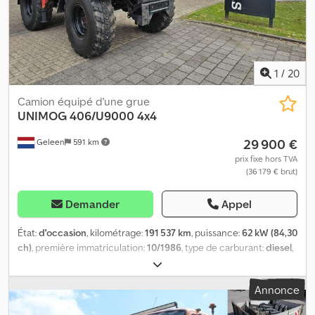
raccordements d’huile pour balayeuse et chasse-neige 1 attelage
et 1 attelage à boule Le véhicule est en parfait état Chsdpfjtrb
Iqsx Acfoa Vidéos disponibles sur : Sous réserve d’erreurs,
d’omissions et de vente entre-temps.
1
/
20
Camion équipé d'une grue
UNIMOG
406/U9000 4x4
29 900 €
Geleen
591 km
prix fixe hors TVA
(36 179 € brut)
Demander
Appel
État:
d'occasion
, kilométrage:
191 537 km
, puissance:
62 kW (84,30
ch)
, première immatriculation:
10/1986
, type de carburant:
diesel
,
poids total:
5 800 kg
, couleur:
rouge
, type d'engrenage:
mécanique
, nombre de sièges:
2
, largeur totale:
2 000 mm
,
Annonce
hauteur totale:
2 850 mm
, Année de construction:
1986
,
Équipement:
grue
, Unimog 406/U900 4x4 Moteur : 6 cylindres, 84