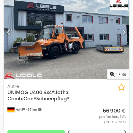
1
/
39
Autre
UNIMOG
U400 4x4*Jotha
CombiCon*Schneepflug*
66 900 €
Kehl
497 km
prix fixe hors TVA
(79 611 € brut)