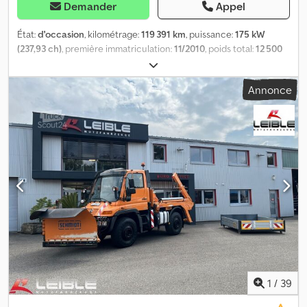
Demander
Appel
État:
d'occasion
, kilométrage:
119 391 km
, puissance:
175 kW
(237,93 ch)
, première immatriculation:
11/2010
, poids total:
12 500
kg
, type de carburant:
diesel
, couleur:
orange
, configuration
d'essieux:
2 essieux
, prochaine inspection (TÜV):
10/2026
, type
Annonce
d'engrenage:
semi-automatique
, classe d'émission:
Euro 5
, Année
de construction:
2010
, Équipement:
ABS, climatisation,
programme électronique de stabilité (ESP), transmission
intégrale
, Mercedes-Benz Unimog U 400 4x4 | Jotha CombiCon |
Chasse-neige Schmidt | Plateau Numéro d'identification du
véhicule (VIN) : V225352 CHÂSSIS / COMPOSANTS * 4x4 *
Suspension à ressorts hélicoïdaux * Empattement : 3 080 mm *
ABS * Blocage de différentiel * Attelage pour remorque à
ressorts à anneaux * Raccord pneumatique à 2 conduites pour
remorques à frein pneumatique * Plaque de montage avant *
Hydraulique pour équipements communaux avant et arrière *
Prises électriques à l'arrière * Chaînes à neige * Projecteurs de
travail * Feux clignotants à 360° * 1 réservoir diesel en aluminium *
1 réservoir AdBlue CARROSSERIE * Système de changement
1
/
39
rapide Jotha CombiCon 4520 U * Année de fabrication de la