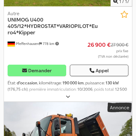
1
/
17
Autre
UNIMOG
U400
405/12*HYDROSTAT*VARIOPILOT*Eu
ro4*Kipper
26 900 €
Pfeffenhausen
778 km
27 900 €
prix fixe
(TVA non déclarée)
Demander
Appel
État:
d'occasion
, kilométrage:
190 000 km
, puissance:
130 kW
(176,75 ch)
, première immatriculation:
10/2006
, poids total:
12 500
kg
, type de carburant:
diesel
, couleur:
orange
, type d'engrenage:
automatique
, classe d'émission:
Euro 4
, Équipement:
ABS,
Annonce
climatisation, compresseur, filtre à particules, hayon élévateur,
programme électronique de stabilité (ESP), transmission
intégrale
, Unimog U400/405-12 Première main Carnet d'entretien
à jour Bluetec4 – Norme Euro 4 - Climatisation - Benne trilatérale
- Hydrostatique - VarioPilot/direction réversible - Prise de force