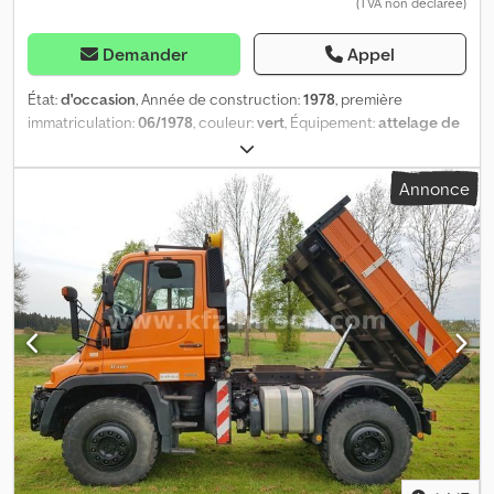
(TVA non déclarée)
Demander
Appel
État:
d'occasion
, Année de construction:
1978
, première
immatriculation:
06/1978
, couleur:
vert
, Équipement:
attelage de
remorque
, = Autres options et équipements = - Direction
assistée = Informations complémentaires = Cedpfjxdvqqsx Acfeha
Annonce
Compteur kilométrique : 15 715 km Transmission : Transmission
intégrale Poids à vide : 3 950 kg PTAC : 3 950 kg Constructeur :
Mercedes Benz, Mercedes Benzstrasse 100, 70372 Stuttgart, DE