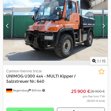
ch, diesel Première immatriculation Boîte de vitesses mécanique
à 4 rapports avec 2 groupes 191 537 km Numéro de série :
40612110009837 Pneus : 14,00 R20, environ 90 % Empattement :
238 cm Réservoir de 65 litres Suspension à ressorts hélicoïdaux
Poids total : 5 800 kg, poids à vide : 4 800 kg, charge utile : 800 kg
Grue : HMF 353 K2 Année de construction : 1989 Chodpfx Acotrb
Imofoa Capacité : 1,85 m : 1 475 kg - 3,27 m : 840 kg - 4,52 m : 590 kg
- 5,75 m : 465 kg Treuil hydraulique Prise de force avec raccords
d’huile pour balayeuse et chasse-neige 1 attelage de remorque
et 1 attelage à boule Véhicule en parfait état Vidéos disponibles
sur : Erreurs/fautes de frappe et vente préalable réservées.
1
/
15
Camion-benne tricar
UNIMOG
U300 4x4 - MULTI Kipper /
Salzstreuer Nr.: 640
25 900 €
Regensburg
805 km
26 900 €
prix fixe hors TVA
(30 821 € brut)