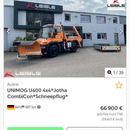
1
/
39
Autre
UNIMOG
U400 4x4*Jotha
CombiCon*Schneepflug*
66 900 €
Kehl
497 km
prix fixe hors TVA
(79 611 € brut)