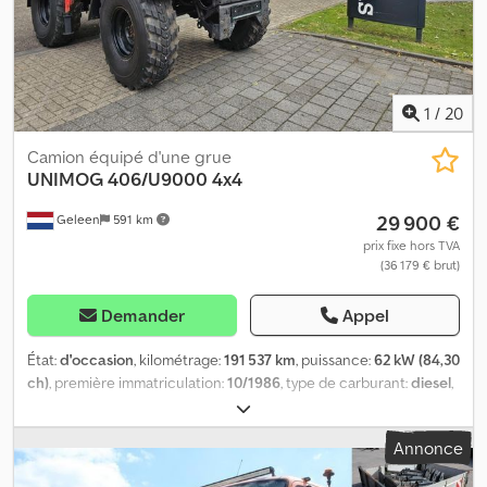
raccordements d’huile pour balayeuse et chasse-neige 1 attelage
et 1 attelage à boule Le véhicule est en parfait état Vidéos
disponibles sur : Sous réserve d’erreurs, d’omissions et de vente
entre-temps.
1
/
20
Camion équipé d'une grue
UNIMOG
406/U9000 4x4
29 900 €
Geleen
591 km
prix fixe hors TVA
(36 179 € brut)
Demander
Appel
État:
d'occasion
, kilométrage:
191 537 km
, puissance:
62 kW (84,30
ch)
, première immatriculation:
10/1986
, type de carburant:
diesel
,
poids total:
5 800 kg
, couleur:
rouge
, type d'engrenage:
mécanique
, nombre de sièges:
2
, largeur totale:
2 000 mm
,
Annonce
hauteur totale:
2 850 mm
, Année de construction:
1986
,
Équipement:
grue
, Unimog 406/U900 4x4 Moteur : 6 cylindres, 84