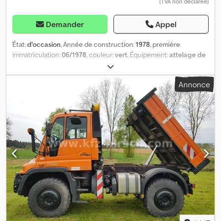
(TVA non déclarée)
Demander
Appel
État:
d'occasion
, Année de construction:
1978
, première
immatriculation:
06/1978
, couleur:
vert
, Équipement:
attelage de
remorque
, = Autres options et équipements = - Direction
assistée Djdpfx Asxdvqqoaijck = Informations complémentaires =
Annonce
Compteur kilométrique : 15 715 km Transmission : Transmission
intégrale Poids à vide : 3 950 kg PTAC : 3 950 kg Constructeur :
Mercedes Benz, Mercedes Benzstrasse 100, 70372 Stuttgart, DE