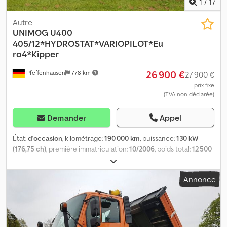
1
/
17
Autre
UNIMOG
U400
405/12*HYDROSTAT*VARIOPILOT*Eu
ro4*Kipper
26 900 €
Pfeffenhausen
778 km
27 900 €
prix fixe
(TVA non déclarée)
Demander
Appel
État:
d'occasion
, kilométrage:
190 000 km
, puissance:
130 kW
(176,75 ch)
, première immatriculation:
10/2006
, poids total:
12 500
kg
, type de carburant:
diesel
, couleur:
orange
, type d'engrenage:
automatique
, classe d'émission:
Euro 4
, Équipement:
ABS,
Annonce
climatisation, compresseur, filtre à particules, hayon élévateur,
programme électronique de stabilité (ESP), transmission
intégrale
, Unimog U400/405-12 Première main Carnet d'entretien
à jour Bluetec4 – Norme Euro 4 - Climatisation - Benne trilatérale
- Hydrostatique - VarioPilot/direction réversible - Prise de force