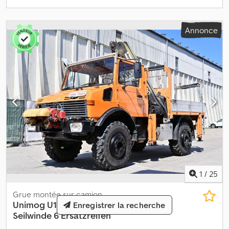
réservées. La description sert uniquement à l’identification
générale du véhicule et ne constitue pas une garantie au sens
légal. La description conforme au contrat de vente fait foi. Notre
Annonce
offre est en principe sans nouveau contrôle technique (TÜV). Si
une révision TÜV est souhaitée, nous pouvons vous faire une
offre via nos garages partenaires ! Le véhicule peut être équipé
de marquages publicitaires ou d’inscriptions. Nos conditions
générales de livraison et de paiement s’appliquent.
1
/
25
Grue montée sur camion
Unimog
U1650 Kran Hiab 100
Enregistrer la recherche
Seilwinde 6 Ersatzreifen