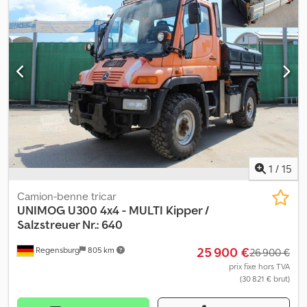
ch, diesel Première immatriculation Boîte de vitesses mécanique
à 4 rapports avec 2 groupes 191 537 km Numéro de série :
40612110009837 Pneus : 14,00 R20, environ 90 % Empattement :
238 cm Réservoir de 65 litres Suspension à ressorts hélicoïdaux
Poids total : 5 800 kg, poids à vide : 4 800 kg, charge utile : 800 kg
Grue : HMF 353 K2 Année de construction : 1989 Capacité : 1,85 m :
1 475 kg - 3,27 m : 840 kg - 4,52 m : 590 kg - 5,75 m : 465 kg Treuil
hydraulique Prise de force avec raccords d’huile pour balayeuse
et chasse-neige 1 attelage de remorque et 1 attelage à boule
Véhicule en parfait état Vidéos disponibles sur : Erreurs/fautes de
frappe et vente préalable réservées. Dsdotrb Imepfx Aaisck
1
/
15
Camion-benne tricar
UNIMOG
U300 4x4 - MULTI Kipper /
Salzstreuer Nr.: 640
25 900 €
Regensburg
805 km
26 900 €
prix fixe hors TVA
(30 821 € brut)